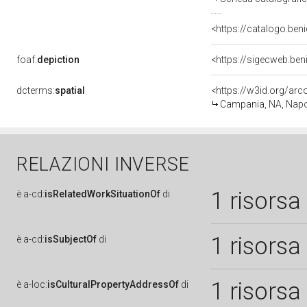
<https://catalogo.beni
foaf:
depiction
<https://sigecweb.be
dcterms:
spatial
<https://w3id.org/a
Campania, NA, Napo
RELAZIONI INVERSE
1 risorsa
è
a-cd:
isRelatedWorkSituationOf
di
1 risorsa
è
a-cd:
isSubjectOf
di
1 risorsa
è
a-loc:
isCulturalPropertyAddressOf
di