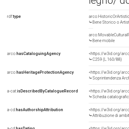
legno/ do
rdf:
type
arco:HistoricOrArtisti
Bene Storico o Artis
arco:MovableCultural
Bene mobile
arco:
hasCataloguingAgency
<https://w3id.org/a
C259 (L.160/88)
arco:
hasHeritageProtectionAgency
<https://w3id.org/a
Soprintendenza Arche
a-cat:
isDescribedByCatalogueRecord
<https://w3id.org/a
Scheda catalografi
a-cd:
hasAuthorshipAttribution
<https://w3id.org/arc
Attribuzione di ambi
a-cd:
hasDating
<https://w3id.org/ar