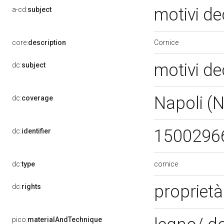
motivi de
a-cd:
subject
Cornice
core:
description
motivi de
dc:
subject
Napoli (
dc:
coverage
1500296
dc:
identifier
cornice
dc:
type
proprietà
dc:
rights
pico:
materialAndTechnique