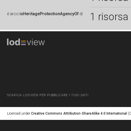
1 risorsa
è
arco:
isHeritageProtectionAgencyOf
di
SCARICA LODVIEW PER PUBBLICARE I TUOI DATI
Licensed under
Creative Commons Attribution-ShareAlike 4.0 International
(C