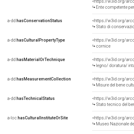
<https://w3id.org/ar
Ente competente per tute
a-dd:
hasConservationStatus
<https://w3id.org/ar
Stato di conservazi
a-dd:
hasCulturalPropertyType
<https://w3id.org/a
cornice
a-dd:
hasMaterialOrTechnique
<https://w3id.org/arc
legno/ doratura/ inta
a-dd:
hasMeasurementCollection
<https://w3id.org/ar
Misure del bene cul
a-dd:
hasTechnicalStatus
<https://w3id.org/ar
Stato tecnico del b
a-loc:
hasCulturalInstituteOrSite
<https://w3id.org/ar
Museo Nazionale del