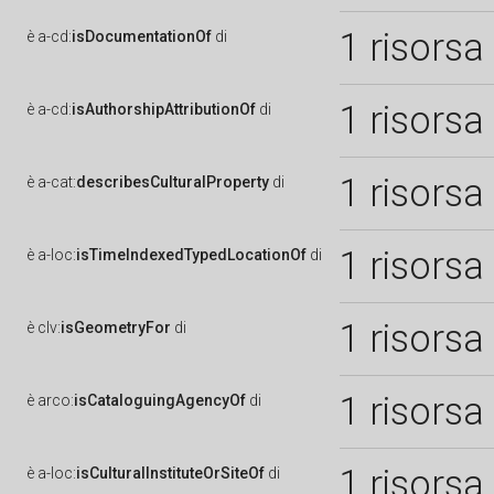
1 risorsa
è
a-cd:
isDocumentationOf
di
1 risorsa
è
a-cd:
isAuthorshipAttributionOf
di
1 risorsa
è
a-cat:
describesCulturalProperty
di
1 risorsa
è
a-loc:
isTimeIndexedTypedLocationOf
di
1 risorsa
è
clv:
isGeometryFor
di
1 risorsa
è
arco:
isCataloguingAgencyOf
di
1 risorsa
è
a-loc:
isCulturalInstituteOrSiteOf
di