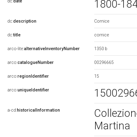
1800-18
dc:
date
Cornice
dc:
description
cornice
dc:
title
1350 b
arco-lite:
alternativeInventoryNumber
00296665
arco:
catalogueNumber
15
arco:
regionIdentifier
1500296
arco:
uniqueIdentifier
Collezion
a-cd:
historicalInformation
Martina