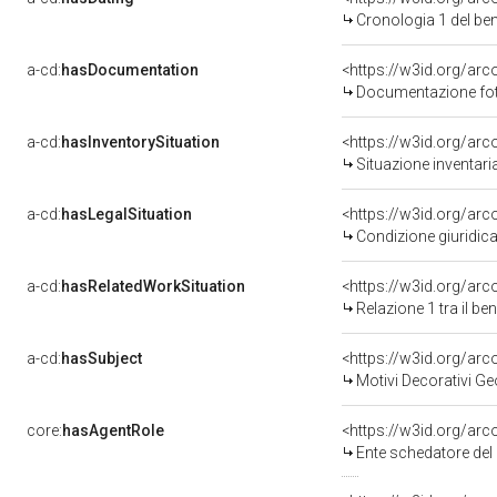
Cronologia 1 del b
a-cd:
hasDocumentation
Documentazione foto
a-cd:
hasInventorySituation
<https://w3id.org/ar
Situazione inventar
a-cd:
hasLegalSituation
Condizione giuridica
a-cd:
hasRelatedWorkSituation
<https://w3id.org/arc
Relazione 1 tra il b
a-cd:
hasSubject
<https://w3id.org/a
Motivi Decorativi Ge
core:
hasAgentRole
<https://w3id.org/ar
Ente schedatore del