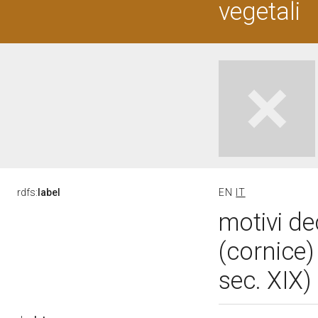
vegetali
rdfs:
label
EN
IT
motivi de
(cornice)
sec. XIX)