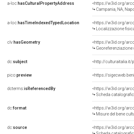
a-loc:
hasCulturalPropertyAddress
<https://w3id.org/a
Campania, NA, Napo
a-loc:
hasTimeIndexedTypedLocation
<https://w3id.org/ar
Localizzazione fisic
clv:
hasGeometry
<https://w3id.org/ar
Georeferenziazione 
dc:
subject
<http://culturaitalia.
pico:
preview
<https://sigecweb.be
dcterms:
isReferencedBy
<https://w3id.org/a
Scheda catalografi
dc:
format
<https://w3id.org/ar
Misure del bene cul
dc:
source
<https://w3id.org/a
Scheda catalografi