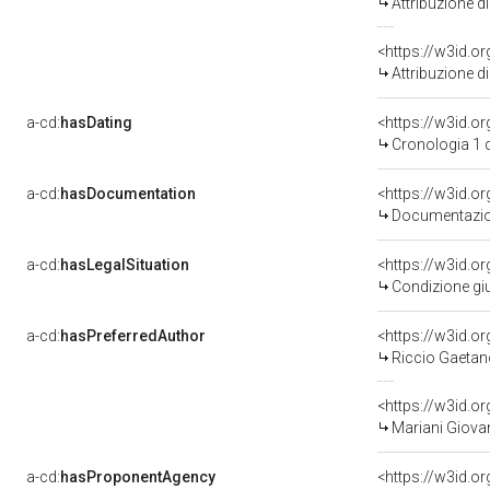
Attribuzione d
<https://w3id.o
Attribuzione d
a-cd:
hasDating
<https://w3id.
Cronologia 1 
a-cd:
hasDocumentation
Documentazion
a-cd:
hasLegalSituation
<https://w3id.o
Condizione giu
a-cd:
hasPreferredAuthor
<https://w3id.
Riccio Gaetano
<https://w3id.
Mariani Giovan
a-cd:
hasProponentAgency
<https://w3id.