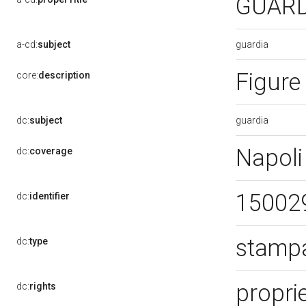
GUARD
guardia
a-cd:
subject
Figure
core:
description
guardia
dc:
subject
Napoli
dc:
coverage
15002
dc:
identifier
stampa
dc:
type
propri
dc:
rights