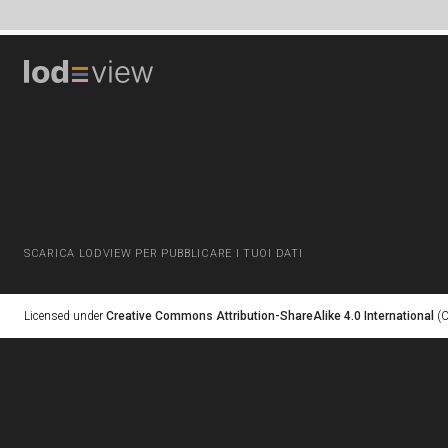
SCARICA LODVIEW PER PUBBLICARE I TUOI DATI
Licensed under
Creative Commons Attribution-ShareAlike 4.0 International
(C