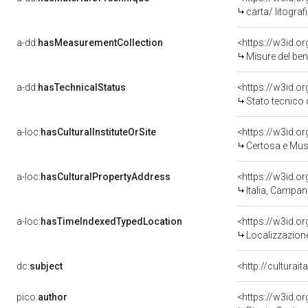
carta/ litograf
a-dd:
hasMeasurementCollection
<https://w3id.
Misure del be
a-dd:
hasTechnicalStatus
<https://w3id.o
Stato tecnico
a-loc:
hasCulturalInstituteOrSite
Certosa e Mus
a-loc:
hasCulturalPropertyAddress
<https://w3id.
Italia, Campan
a-loc:
hasTimeIndexedTypedLocation
<https://w3id.
Localizzazione
dc:
subject
<http://culturai
pico:
author
<https://w3id.