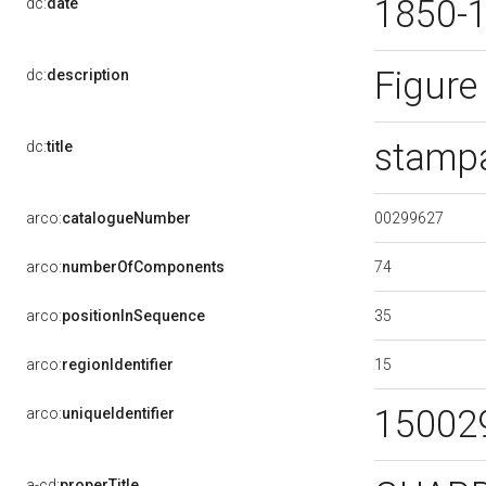
1850-
dc:
date
Figure
dc:
description
stampa
dc:
title
00299627
arco:
catalogueNumber
74
arco:
numberOfComponents
35
arco:
positionInSequence
15
arco:
regionIdentifier
15002
arco:
uniqueIdentifier
a-cd:
properTitle