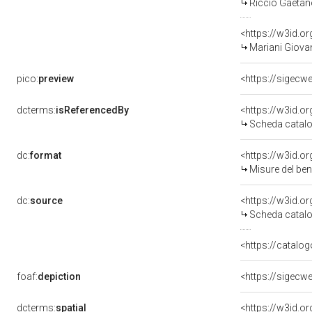
Riccio Gaetano
<https://w3id.
Mariani Giovan
pico:
preview
<https://sigecw
dcterms:
isReferencedBy
<https://w3id.
Scheda catalo
dc:
format
<https://w3id.
Misure del be
dc:
source
<https://w3id.
Scheda catalo
<https://catalog
foaf:
depiction
<https://sigecw
dcterms:
spatial
<https://w3id.