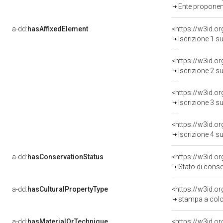
Ente proponen
a-dd:
hasAffixedElement
<https://w3id.o
Iscrizione 1 s
<https://w3id.o
Iscrizione 2 s
<https://w3id.o
Iscrizione 3 s
<https://w3id.o
Iscrizione 4 s
a-dd:
hasConservationStatus
<https://w3id.o
Stato di cons
a-dd:
hasCulturalPropertyType
<https://w3id.
stampa a colo
a-dd:
hasMaterialOrTechnique
<https://w3id.or