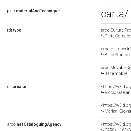
carta/ 
pico:
materialAndTechnique
rdf:
type
arco:CulturalP
Parte Compone
arco:HistoricOrA
Bene Storico o
arco:MovableCul
Bene mobile
dc:
creator
<https://w3id.
Riccio Gaetano
<https://w3id.
Mariani Giovan
arco:
hasCataloguingAgency
<https://w3id.
C259 (L.160/8