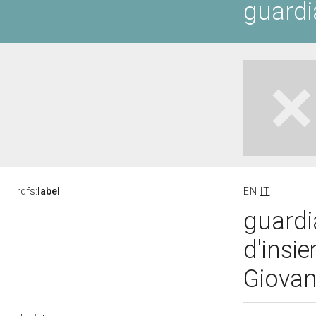
guardi
rdfs:
label
EN
IT
guardi
d'insi
Giovan