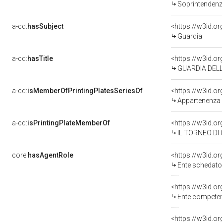
Soprintendenza 
a-cd:
hasSubject
<https://w3id.
Guardia
a-cd:
hasTitle
<https://w3id.o
GUARDIA DEL
a-cd:
isMemberOfPrintingPlatesSeriesOf
<https://w3id.
Appartenenza a
a-cd:
isPrintingPlateMemberOf
IL TORNEO DI
core:
hasAgentRole
<https://w3id.
Ente schedato
<https://w3id.o
Ente competen
<https://w3id.