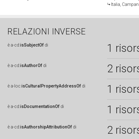
Italia, Campan
RELAZIONI INVERSE
1 risor
è
a-cd:
isSubjectOf
di
2 risor
è
a-cd:
isAuthorOf
di
1 risor
è
a-loc:
isCulturalPropertyAddressOf
di
1 risor
è
a-cd:
isDocumentationOf
di
2 risor
è
a-cd:
isAuthorshipAttributionOf
di