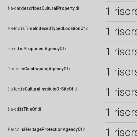
1 risor
è
a-cat:
describesCulturalProperty
di
1 risor
è
a-loc:
isTimeIndexedTypedLocationOf
di
1 risor
è
a-cd:
isProponentAgencyOf
di
1 risor
è
arco:
isCataloguingAgencyOf
di
1 risor
è
a-loc:
isCulturalInstituteOrSiteOf
di
1 risor
è
a-cd:
isTitleOf
di
1 risor
è
arco:
isHeritageProtectionAgencyOf
di