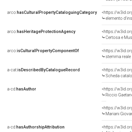
arco:
hasCulturalPropertyCataloguingCategory
<https://w3id.o
elemento d'in
arco:
hasHeritageProtectionAgency
<https://w3id.
Certosa e Mus
arco:
isCulturalPropertyComponentOf
<https://w3id.o
stemma reale (
a-cat:
isDescribedByCatalogueRecord
<https://w3id.
Scheda catalo
a-cd:
hasAuthor
<https://w3id.
Riccio Gaetano
<https://w3id.
Mariani Giovan
a-cd:
hasAuthorshipAttribution
<https://w3id.o