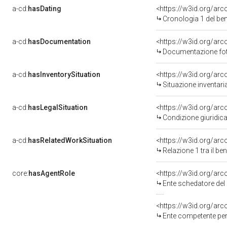
a-cd:
hasDating
<https://w3id.org/ar
Cronologia 1 del b
a-cd:
hasDocumentation
Documentazione foto
a-cd:
hasInventorySituation
<https://w3id.org/ar
Situazione inventar
a-cd:
hasLegalSituation
<https://w3id.org/arc
Condizione giuridica
a-cd:
hasRelatedWorkSituation
<https://w3id.org/arc
Relazione 1 tra il b
core:
hasAgentRole
<https://w3id.org/ar
Ente schedatore del
<https://w3id.org/ar
Ente competente per