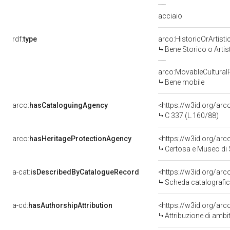
acciaio
rdf:
type
arco:HistoricOrArtisti
Bene Storico o Artis
arco:MovableCultural
Bene mobile
arco:
hasCataloguingAgency
<https://w3id.org/a
C 337 (L.160/88)
arco:
hasHeritageProtectionAgency
<https://w3id.org/a
Certosa e Museo di
a-cat:
isDescribedByCatalogueRecord
<https://w3id.org/a
Scheda catalografi
a-cd:
hasAuthorshipAttribution
<https://w3id.org/arc
Attribuzione di ambi