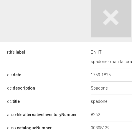
rdfs:
label
EN
IT
spadone - manifattura 
dc:
date
1759-1825
Spadone
dc:
description
spadone
dc:
title
8262
arco-lite:
alternativeInventoryNumber
00308139
arco:
catalogueNumber