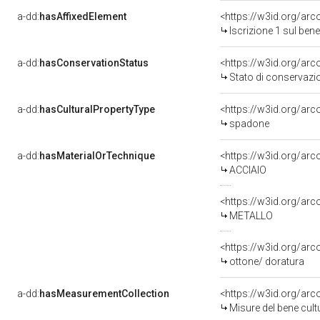
a-dd:
hasAffixedElement
<https://w3id.org/arc
Iscrizione 1 sul be
a-dd:
hasConservationStatus
<https://w3id.org/ar
Stato di conservazi
a-dd:
hasCulturalPropertyType
<https://w3id.org/a
spadone
a-dd:
hasMaterialOrTechnique
<https://w3id.org/arc
ACCIAIO
<https://w3id.org/arc
METALLO
<https://w3id.org/arc
ottone/ doratura
a-dd:
hasMeasurementCollection
<https://w3id.org/ar
Misure del bene cul