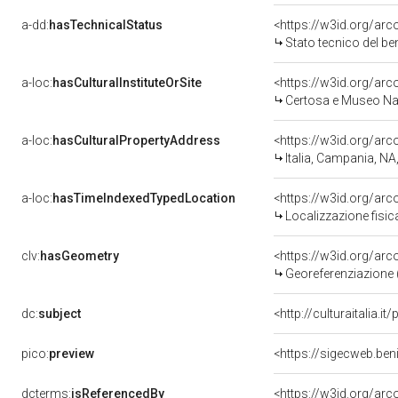
a-dd:
hasTechnicalStatus
<https://w3id.org/ar
Stato tecnico del b
a-loc:
hasCulturalInstituteOrSite
<https://w3id.org/ar
Certosa e Museo Naz
a-loc:
hasCulturalPropertyAddress
<https://w3id.org/a
Italia, Campania, NA
a-loc:
hasTimeIndexedTypedLocation
<https://w3id.org/ar
Localizzazione fisic
clv:
hasGeometry
<https://w3id.org/ar
Georeferenziazione 
dc:
subject
<http://culturaitalia.
pico:
preview
dcterms:
isReferencedBy
<https://w3id.org/a