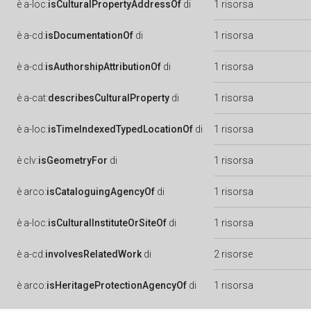
è
a-loc:
isCulturalPropertyAddressOf
di
1 risorsa
è
a-cd:
isDocumentationOf
di
1 risorsa
è
a-cd:
isAuthorshipAttributionOf
di
1 risorsa
è
a-cat:
describesCulturalProperty
di
1 risorsa
è
a-loc:
isTimeIndexedTypedLocationOf
di
1 risorsa
è
clv:
isGeometryFor
di
1 risorsa
è
arco:
isCataloguingAgencyOf
di
1 risorsa
è
a-loc:
isCulturalInstituteOrSiteOf
di
1 risorsa
è
a-cd:
involvesRelatedWork
di
2 risorse
è
arco:
isHeritageProtectionAgencyOf
di
1 risorsa