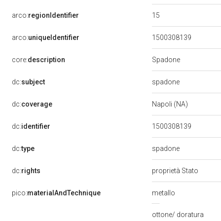
15
arco:
regionIdentifier
arco:
uniqueIdentifier
1500308139
Spadone
core:
description
spadone
dc:
subject
dc:
coverage
Napoli (NA)
dc:
identifier
1500308139
spadone
dc:
type
dc:
rights
proprietà Stato
pico:
materialAndTechnique
metallo
ottone/ doratura