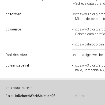
Scheda catalografi
dc:
format
<https://w3id.org/ar
Misure del bene cul
dc:
source
<https://w3id.org/a
Scheda catalografi
<https://catalogo.beni
foaf:
depiction
dcterms:
spatial
<https://w3id.org/a
Italia, Campania, NA
RELAZIONI INVERSE
è
a-cd:
isRelatedWorkSituationOf
di
1 risorsa