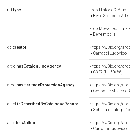
rdf:
type
arco:HistoricOrArtisti
Bene Storico o Artis
arco:MovableCultural
Bene mobile
dc:
creator
<https://w3id.org/a
Carracci Ludovico -
arco:
hasCataloguingAgency
<https://w3id.org/a
C337 (L.160/88)
arco:
hasHeritageProtectionAgency
<https://w3id.org/a
Certosa e Museo di
a-cat:
isDescribedByCatalogueRecord
<https://w3id.org/a
Scheda catalografi
a-cd:
hasAuthor
<https://w3id.org/a
Carracci Ludovico -