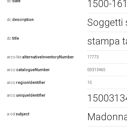
1500-16
dc:
date
Soggetti
dc:
description
stampa t
dc:
title
17773
arco-lite:
alternativeInventoryNumber
00313465
arco:
catalogueNumber
15
arco:
regionIdentifier
1500313
arco:
uniqueIdentifier
Madonna 
a-cd:
subject