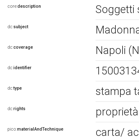
Soggetti
core:
description
Madonna 
dc:
subject
Napoli (
dc:
coverage
1500313
dc:
identifier
stampa t
dc:
type
propriet
dc:
rights
carta/ a
pico:
materialAndTechnique