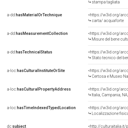
stampa tagliata
a-dd:
hasMaterialOrTechnique
<https://w3id.org/arc
carta/ acquaforte
a-dd:
hasMeasurementCollection
<https://w3id.org/ar
Misure del bene cul
a-dd:
hasTechnicalStatus
<https://w3id.org/ar
Stato tecnico del b
a-loc:
hasCulturalInstituteOrSite
<https://w3id.org/ar
Certosa e Museo Naz
a-loc:
hasCulturalPropertyAddress
<https://w3id.org/a
Italia, Campania, NA
a-loc:
hasTimeIndexedTypedLocation
<https://w3id.org/ar
Localizzazione fisic
dc:
subject
<http://culturaitalia.