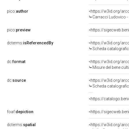
pico:
author
<https://w3id.org/a
Carracci Ludovico -
pico:
preview
dcterms:
isReferencedBy
<https://w3id.org/a
Scheda catalografi
dc:
format
<https://w3id.org/ar
Misure del bene cul
dc:
source
<https://w3id.org/a
Scheda catalografi
<https://catalogo.beni
foaf:
depiction
dcterms:
spatial
<https://w3id.org/a