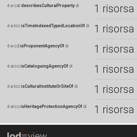
1 risorsa
è
a-cat:
describesCulturalProperty
di
1 risorsa
è
a-loc:
isTimeIndexedTypedLocationOf
di
1 risorsa
è
a-cd:
isProponentAgencyOf
di
1 risorsa
è
arco:
isCataloguingAgencyOf
di
1 risorsa
è
a-loc:
isCulturalInstituteOrSiteOf
di
1 risorsa
è
arco:
isHeritageProtectionAgencyOf
di