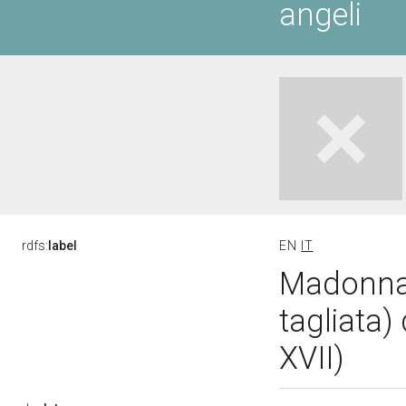
angeli
rdfs:
label
EN
IT
Madonna 
tagliata)
XVII)