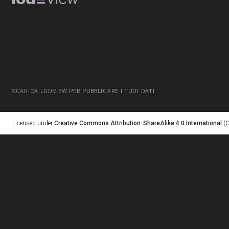
SCARICA LODVIEW PER PUBBLICARE I TUOI DATI
Licensed under
Creative Commons Attribution-ShareAlike 4.0 International
(C