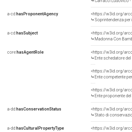
Carracci Ludovico -
a-cd:
hasProponentAgency
<https://w3id.org/a
Soprintendenza per i 
a-cd:
hasSubject
<https://w3id.org/a
Madonna Con Bambi
core:
hasAgentRole
<https://w3id.org/ar
Ente schedatore del
<https://w3id.org/ar
Ente competente per
<https://w3id.org/ar
Ente proponente de
a-dd:
hasConservationStatus
<https://w3id.org/ar
Stato di conservazi
a-dd:
hasCulturalPropertyType
<https://w3id.org/a