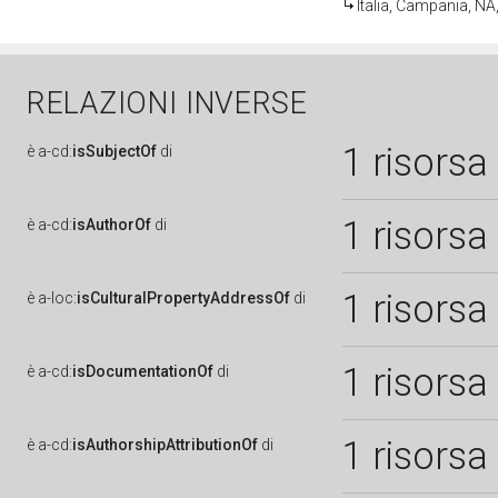
Italia, Campania, NA
RELAZIONI INVERSE
1 risorsa
è
a-cd:
isSubjectOf
di
1 risorsa
è
a-cd:
isAuthorOf
di
1 risorsa
è
a-loc:
isCulturalPropertyAddressOf
di
1 risorsa
è
a-cd:
isDocumentationOf
di
1 risorsa
è
a-cd:
isAuthorshipAttributionOf
di