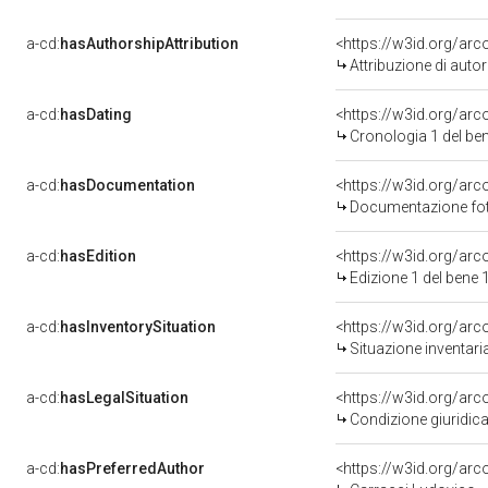
a-cd:
hasAuthorshipAttribution
<https://w3id.org/ar
Attribuzione di aut
a-cd:
hasDating
<https://w3id.org/ar
Cronologia 1 del b
a-cd:
hasDocumentation
Documentazione foto
a-cd:
hasEdition
<https://w3id.org/ar
Edizione 1 del ben
a-cd:
hasInventorySituation
<https://w3id.org/ar
Situazione inventar
a-cd:
hasLegalSituation
<https://w3id.org/arc
Condizione giuridica
a-cd:
hasPreferredAuthor
<https://w3id.org/a