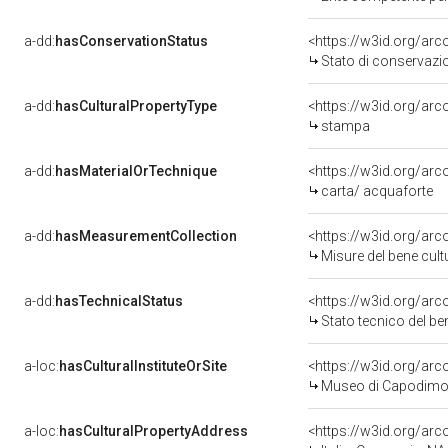
a-dd:
hasConservationStatus
<https://w3id.org/ar
Stato di conservazi
a-dd:
hasCulturalPropertyType
<https://w3id.org/a
stampa
a-dd:
hasMaterialOrTechnique
<https://w3id.org/arc
carta/ acquaforte
a-dd:
hasMeasurementCollection
<https://w3id.org/ar
Misure del bene cul
a-dd:
hasTechnicalStatus
<https://w3id.org/ar
Stato tecnico del b
a-loc:
hasCulturalInstituteOrSite
<https://w3id.org/ar
Museo di Capodimo
a-loc:
hasCulturalPropertyAddress
<https://w3id.org/a