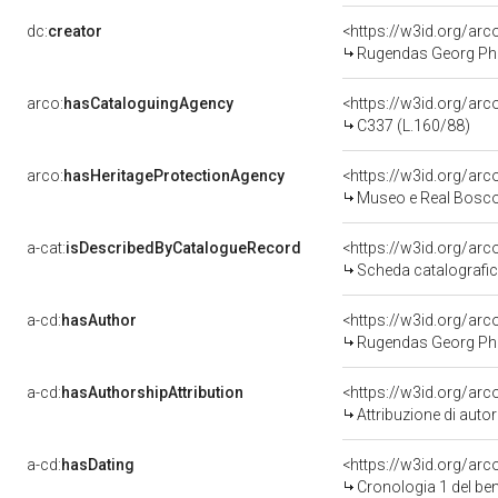
dc:
creator
<https://w3id.org/a
Rugendas Georg Phi
arco:
hasCataloguingAgency
<https://w3id.org/a
C337 (L.160/88)
arco:
hasHeritageProtectionAgency
<https://w3id.org/a
Museo e Real Bosc
a-cat:
isDescribedByCatalogueRecord
<https://w3id.org/a
Scheda catalografi
a-cd:
hasAuthor
<https://w3id.org/a
Rugendas Georg Phi
a-cd:
hasAuthorshipAttribution
<https://w3id.org/ar
Attribuzione di aut
a-cd:
hasDating
<https://w3id.org/ar
Cronologia 1 del b