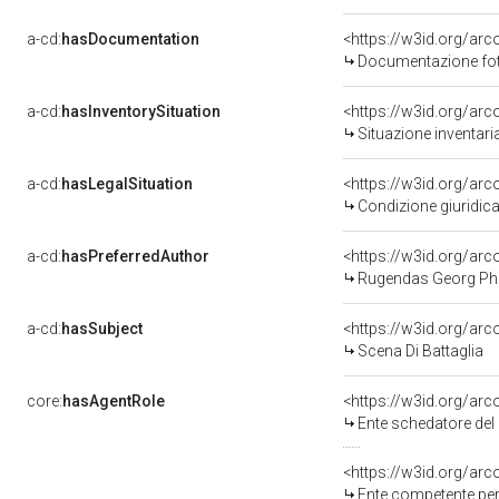
a-cd:
hasDocumentation
Documentazione foto
a-cd:
hasInventorySituation
<https://w3id.org/ar
Situazione inventar
a-cd:
hasLegalSituation
<https://w3id.org/arc
Condizione giuridica
a-cd:
hasPreferredAuthor
<https://w3id.org/a
Rugendas Georg Phi
a-cd:
hasSubject
<https://w3id.org/a
Scena Di Battaglia
core:
hasAgentRole
<https://w3id.org/ar
Ente schedatore del
<https://w3id.org/ar
Ente competente per