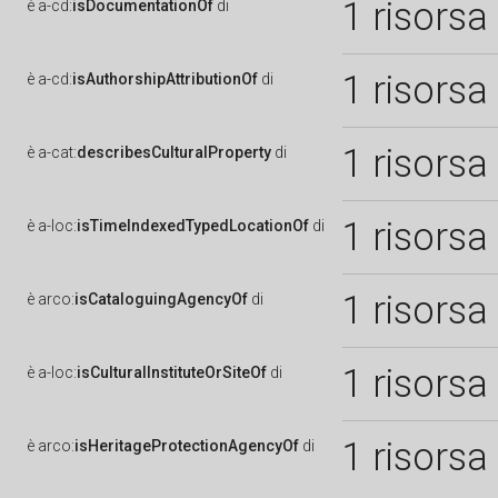
1 risorsa
è
a-cd:
isDocumentationOf
di
1 risorsa
è
a-cd:
isAuthorshipAttributionOf
di
1 risorsa
è
a-cat:
describesCulturalProperty
di
1 risorsa
è
a-loc:
isTimeIndexedTypedLocationOf
di
1 risorsa
è
arco:
isCataloguingAgencyOf
di
1 risorsa
è
a-loc:
isCulturalInstituteOrSiteOf
di
1 risorsa
è
arco:
isHeritageProtectionAgencyOf
di