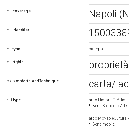
Napoli (
dc:
coverage
1500338
dc:
identifier
stampa
dc:
type
propriet
dc:
rights
carta/ a
pico:
materialAndTechnique
rdf:
type
arco:HistoricOrArtisti
Bene Storico o Artis
arco:MovableCultural
Bene mobile