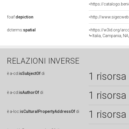
<https://catalogo.beni
foaf:
depiction
dcterms:
spatial
<https://w3id.org/a
Italia, Campania, NA
RELAZIONI INVERSE
1 risorsa
è
a-cd:
isSubjectOf
di
1 risorsa
è
a-cd:
isAuthorOf
di
1 risorsa
è
a-loc:
isCulturalPropertyAddressOf
di