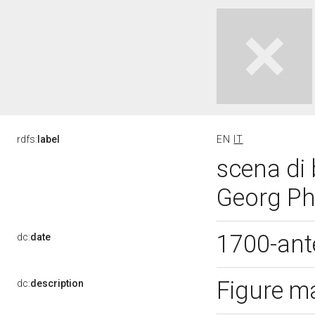
rdfs:
label
EN
IT
scena di
Georg Phi
1700-ant
dc:
date
Figure ma
dc:
description