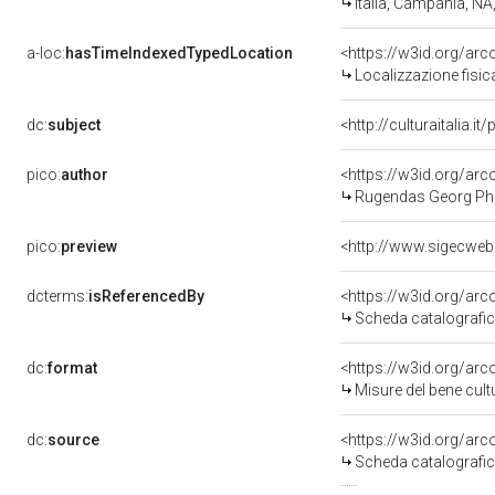
Italia, Campania, NA
a-loc:
hasTimeIndexedTypedLocation
<https://w3id.org/ar
Localizzazione fisic
dc:
subject
<http://culturaitalia.
pico:
author
<https://w3id.org/a
Rugendas Georg Phi
pico:
preview
dcterms:
isReferencedBy
<https://w3id.org/a
Scheda catalografi
dc:
format
<https://w3id.org/ar
Misure del bene cul
dc:
source
<https://w3id.org/a
Scheda catalografi