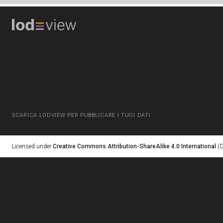
SCARICA LODVIEW PER PUBBLICARE I TUOI DATI
Licensed under
Creative Commons Attribution-ShareAlike 4.0 International
(C