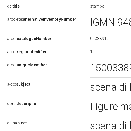
stampa
dc:
title
IGMN 94
arco-lite:
alternativeInventoryNumber
00338912
arco:
catalogueNumber
15
arco:
regionIdentifier
1500338
arco:
uniqueIdentifier
scena di 
a-cd:
subject
Figure ma
core:
description
scena di 
dc:
subject