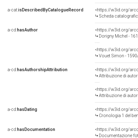
a-cat:
isDescribedByCatalogueRecord
<https://w3id.org/a
Scheda catalografi
a-cd:
hasAuthor
<https://w3id.org/a
Dorigny Michel - 16
<https://w3id.org/a
Vouet Simon - 1590
a-cd:
hasAuthorshipAttribution
<https://w3id.org/ar
Attribuzione di aut
<https://w3id.org/ar
Attribuzione di aut
a-cd:
hasDating
<https://w3id.org/ar
Cronologia 1 del b
a-cd:
hasDocumentation
Documentazione foto