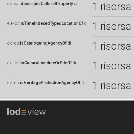
1 risorsa
è
a-cat:
describesCulturalProperty
di
1 risorsa
è
a-loc:
isTimeIndexedTypedLocationOf
di
1 risorsa
è
arco:
isCataloguingAgencyOf
di
1 risorsa
è
a-loc:
isCulturalInstituteOrSiteOf
di
1 risorsa
è
arco:
isHeritageProtectionAgencyOf
di