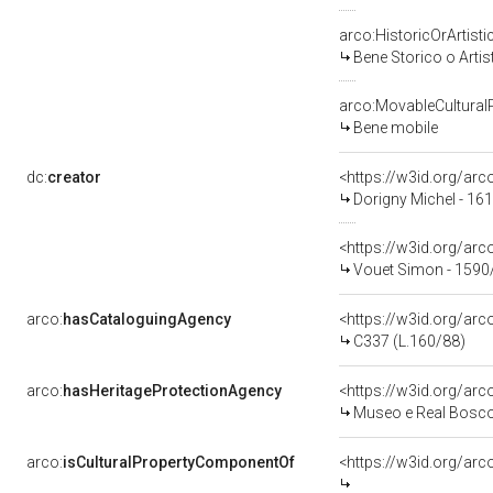
arco:HistoricOrArtisti
Bene Storico o Artis
arco:MovableCultural
Bene mobile
dc:
creator
<https://w3id.org/a
Dorigny Michel - 16
<https://w3id.org/a
Vouet Simon - 1590
arco:
hasCataloguingAgency
<https://w3id.org/a
C337 (L.160/88)
arco:
hasHeritageProtectionAgency
<https://w3id.org/a
Museo e Real Bosc
arco:
isCulturalPropertyComponentOf
<https://w3id.org/ar