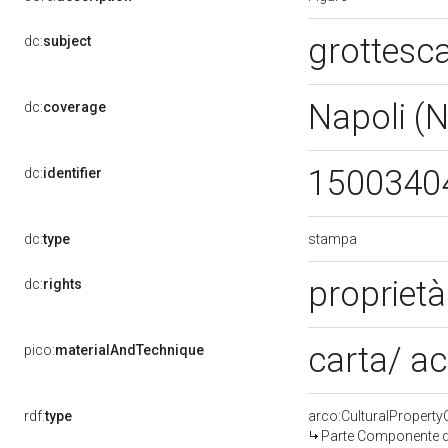
grottesc
dc:
subject
Napoli (
dc:
coverage
1500340
dc:
identifier
stampa
dc:
type
propriet
dc:
rights
carta/ a
pico:
materialAndTechnique
rdf:
type
arco:CulturalPropert
Parte Componente di