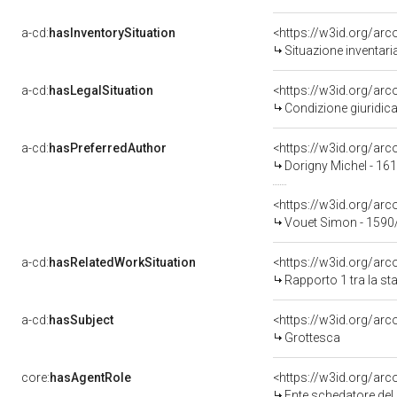
a-cd:
hasInventorySituation
<https://w3id.org/ar
Situazione inventar
a-cd:
hasLegalSituation
<https://w3id.org/arc
Condizione giuridica
a-cd:
hasPreferredAuthor
<https://w3id.org/a
Dorigny Michel - 16
<https://w3id.org/a
Vouet Simon - 1590
a-cd:
hasRelatedWorkSituation
<https://w3id.org/arc
Rapporto 1 tra la s
a-cd:
hasSubject
<https://w3id.org/a
Grottesca
core:
hasAgentRole
<https://w3id.org/ar
Ente schedatore de