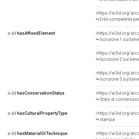
<https://w3id.org/ar
Ente competente pe
a-dd:
hasAffixedElement
<https://w3id.org/arc
Iscrizione 1 sul be
<https://w3id.org/arc
Iscrizione 2 sul be
<https://w3id.org/arc
Iscrizione 3 sul be
a-dd:
hasConservationStatus
<https://w3id.org/ar
Stato di conservazi
a-dd:
hasCulturalPropertyType
<https://w3id.org/a
stampa
a-dd:
hasMaterialOrTechnique
<https://w3id.org/arc