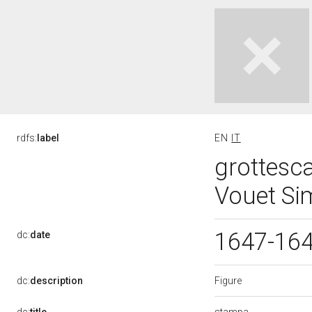
rdfs:
label
EN
IT
grottesca
Vouet Si
1647-16
dc:
date
Figure
dc:
description
stampa