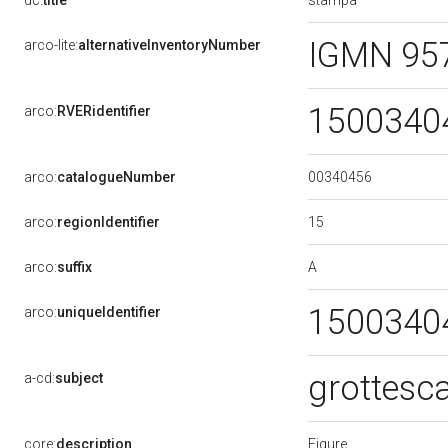
dc:
title
IGMN 95
arco-lite:
alternativeInventoryNumber
1500340
arco:
RVERidentifier
00340456
arco:
catalogueNumber
15
arco:
regionIdentifier
A
arco:
suffix
1500340
arco:
uniqueIdentifier
grottesc
a-cd:
subject
Figure
core:
description