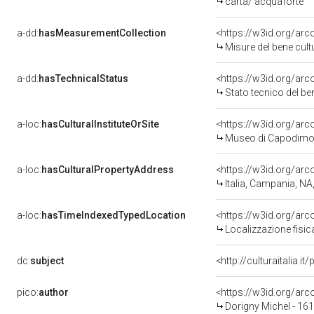
carta/ acquaforte
a-dd:
hasMeasurementCollection
<https://w3id.org/ar
Misure del bene cul
a-dd:
hasTechnicalStatus
<https://w3id.org/ar
Stato tecnico del b
a-loc:
hasCulturalInstituteOrSite
<https://w3id.org/ar
Museo di Capodimo
a-loc:
hasCulturalPropertyAddress
<https://w3id.org/a
Italia, Campania, NA
a-loc:
hasTimeIndexedTypedLocation
<https://w3id.org/ar
Localizzazione fisi
dc:
subject
<http://culturaitalia.
pico:
author
<https://w3id.org/a
Dorigny Michel - 16