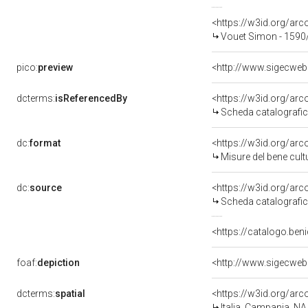
<https://w3id.org/a
Vouet Simon - 1590
pico:
preview
dcterms:
isReferencedBy
<https://w3id.org/a
Scheda catalografi
dc:
format
<https://w3id.org/ar
Misure del bene cul
dc:
source
<https://w3id.org/a
Scheda catalografi
<https://catalogo.beni
foaf:
depiction
dcterms:
spatial
<https://w3id.org/a
Italia, Campania, NA