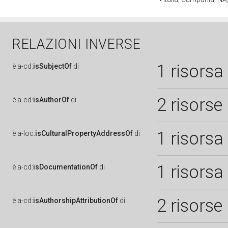
RELAZIONI INVERSE
1 risorsa
è
a-cd:
isSubjectOf
di
2 risorse
è
a-cd:
isAuthorOf
di
1 risorsa
è
a-loc:
isCulturalPropertyAddressOf
di
1 risorsa
è
a-cd:
isDocumentationOf
di
2 risorse
è
a-cd:
isAuthorshipAttributionOf
di