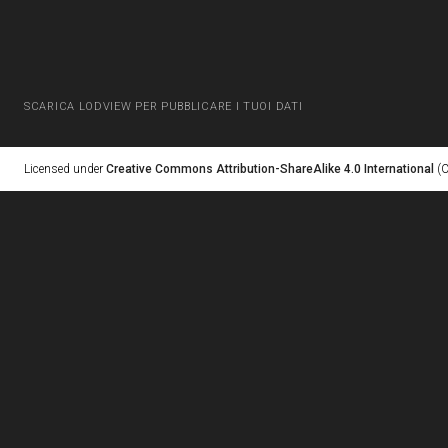
SCARICA LODVIEW PER PUBBLICARE I TUOI DATI
Licensed under
Creative Commons Attribution-ShareAlike 4.0 International
(C