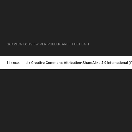
SCARICA LODVIEW PER PUBBLICARE I TUOI DATI
Licensed under
Creative Commons Attribution-ShareAlike 4.0 International
(C