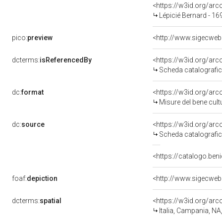
<https://w3id.org/a
Lépicié Bernard - 1
pico:
preview
dcterms:
isReferencedBy
<https://w3id.org/a
Scheda catalografi
dc:
format
<https://w3id.org/ar
Misure del bene cul
dc:
source
<https://w3id.org/a
Scheda catalografi
<https://catalogo.beni
foaf:
depiction
dcterms:
spatial
<https://w3id.org/a
Italia, Campania, NA