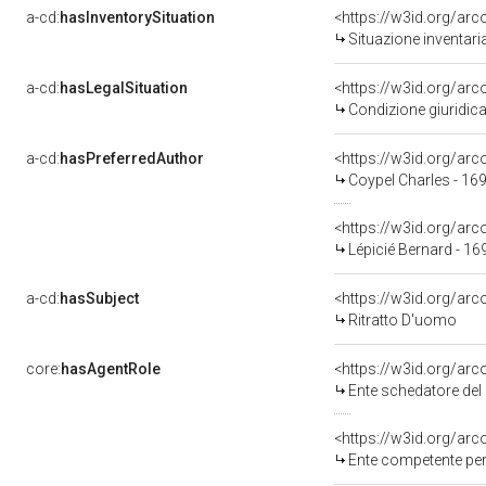
a-cd:
hasInventorySituation
<https://w3id.org/ar
Situazione inventar
a-cd:
hasLegalSituation
<https://w3id.org/arc
Condizione giuridica
a-cd:
hasPreferredAuthor
<https://w3id.org/a
Coypel Charles - 16
<https://w3id.org/a
Lépicié Bernard - 1
a-cd:
hasSubject
<https://w3id.org/a
Ritratto D'uomo
core:
hasAgentRole
<https://w3id.org/ar
Ente schedatore del
<https://w3id.org/ar
Ente competente per