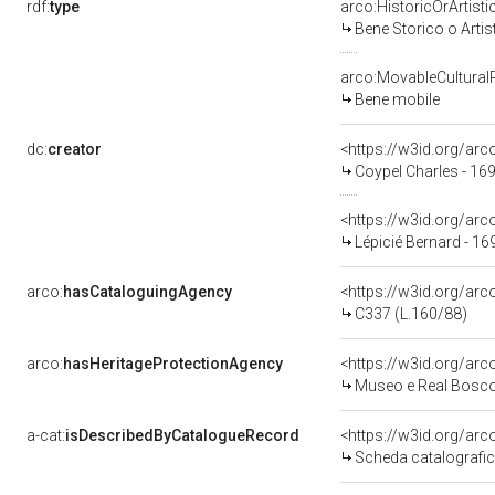
rdf:
type
arco:HistoricOrArtisti
Bene Storico o Artis
arco:MovableCultural
Bene mobile
dc:
creator
<https://w3id.org/a
Coypel Charles - 16
<https://w3id.org/a
Lépicié Bernard - 1
arco:
hasCataloguingAgency
<https://w3id.org/a
C337 (L.160/88)
arco:
hasHeritageProtectionAgency
<https://w3id.org/a
Museo e Real Bosc
a-cat:
isDescribedByCatalogueRecord
<https://w3id.org/a
Scheda catalografi