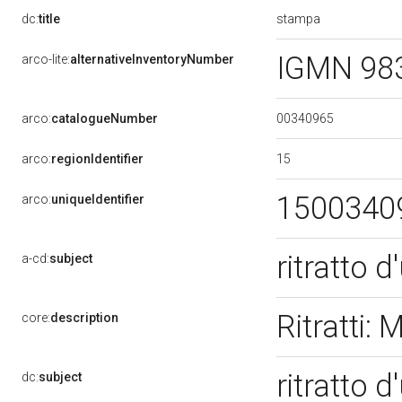
stampa
dc:
title
IGMN 98
arco-lite:
alternativeInventoryNumber
00340965
arco:
catalogueNumber
15
arco:
regionIdentifier
1500340
arco:
uniqueIdentifier
ritratto 
a-cd:
subject
Ritratti: 
core:
description
ritratto 
dc:
subject