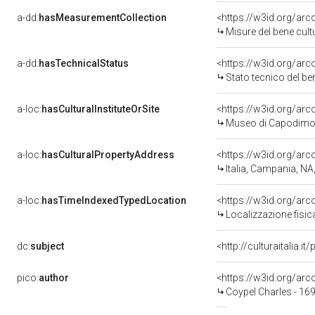
a-dd:
hasMeasurementCollection
<https://w3id.org/ar
Misure del bene cul
a-dd:
hasTechnicalStatus
<https://w3id.org/ar
Stato tecnico del b
a-loc:
hasCulturalInstituteOrSite
<https://w3id.org/ar
Museo di Capodimo
a-loc:
hasCulturalPropertyAddress
<https://w3id.org/a
Italia, Campania, NA
a-loc:
hasTimeIndexedTypedLocation
<https://w3id.org/ar
Localizzazione fisic
dc:
subject
<http://culturaitalia.
pico:
author
<https://w3id.org/a
Coypel Charles - 16