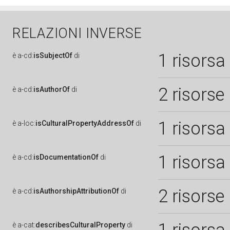
RELAZIONI INVERSE
1 risorsa
è
a-cd:
isSubjectOf
di
2 risorse
è
a-cd:
isAuthorOf
di
1 risorsa
è
a-loc:
isCulturalPropertyAddressOf
di
1 risorsa
è
a-cd:
isDocumentationOf
di
2 risorse
è
a-cd:
isAuthorshipAttributionOf
di
è
a-cat:
describesCulturalProperty
di