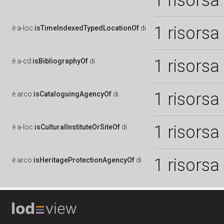
1 risorsa
1 risorsa
è
a-loc:
isTimeIndexedTypedLocationOf
di
1 risorsa
è
a-cd:
isBibliographyOf
di
1 risorsa
è
arco:
isCataloguingAgencyOf
di
1 risorsa
è
a-loc:
isCulturalInstituteOrSiteOf
di
1 risorsa
è
arco:
isHeritageProtectionAgencyOf
di