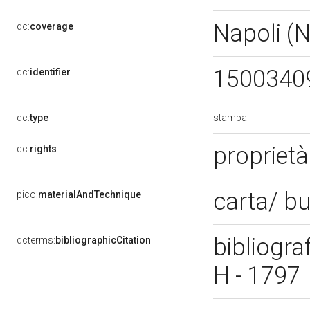
Napoli (
dc:
coverage
1500340
dc:
identifier
stampa
dc:
type
propriet
dc:
rights
carta/ b
pico:
materialAndTechnique
bibliogra
dcterms:
bibliographicCitation
H - 1797