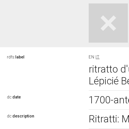
rdfs:
label
EN
IT
ritratto 
Lépicié B
1700-ant
dc:
date
Ritratti: 
dc:
description