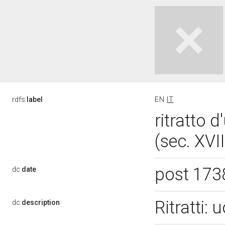
rdfs:
label
EN
IT
ritratto 
(sec. XVII
post 173
dc:
date
Ritratti:
dc:
description