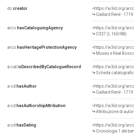
dc:
creator
<https://w3id.org/a
Gaillard René - 1719
arco:
hasCataloguingAgency
<https://w3id.org/a
C337 (L.160/88)
arco:
hasHeritageProtectionAgency
<https://w3id.org/a
Museo e Real Bosc
a-cat:
isDescribedByCatalogueRecord
<https://w3id.org/a
Scheda catalografi
a-cd:
hasAuthor
<https://w3id.org/a
Gaillard René - 1719
a-cd:
hasAuthorshipAttribution
<https://w3id.org/ar
Attribuzione di aut
a-cd:
hasDating
<https://w3id.org/ar
Cronologia 1 del b