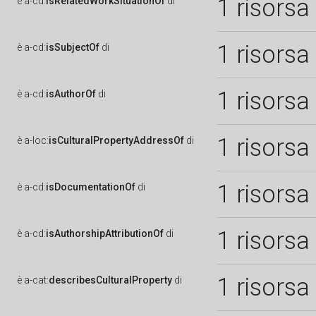
1 risorsa
è
a-cd:
isRelatedWorkSituationOf
di
1 risorsa
è
a-cd:
isSubjectOf
di
1 risorsa
è
a-cd:
isAuthorOf
di
1 risorsa
è
a-loc:
isCulturalPropertyAddressOf
di
1 risorsa
è
a-cd:
isDocumentationOf
di
1 risorsa
è
a-cd:
isAuthorshipAttributionOf
di
1 risorsa
è
a-cat:
describesCulturalProperty
di