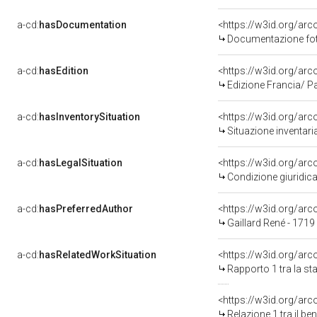
a-cd:
hasDocumentation
Documentazione foto
a-cd:
hasEdition
<https://w3id.org/arc
Edizione Francia/ P
a-cd:
hasInventorySituation
<https://w3id.org/ar
Situazione inventar
a-cd:
hasLegalSituation
<https://w3id.org/arc
Condizione giuridica
a-cd:
hasPreferredAuthor
<https://w3id.org/a
Gaillard René - 1719
a-cd:
hasRelatedWorkSituation
<https://w3id.org/arc
Rapporto 1 tra la s
<https://w3id.org/arc
Relazione 1 tra il b