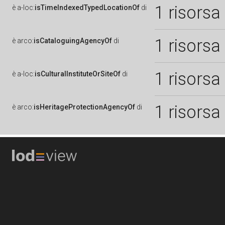
1 risorsa
è
a-loc:
isTimeIndexedTypedLocationOf
di
1 risorsa
è
arco:
isCataloguingAgencyOf
di
1 risorsa
è
a-loc:
isCulturalInstituteOrSiteOf
di
1 risorsa
è
arco:
isHeritageProtectionAgencyOf
di