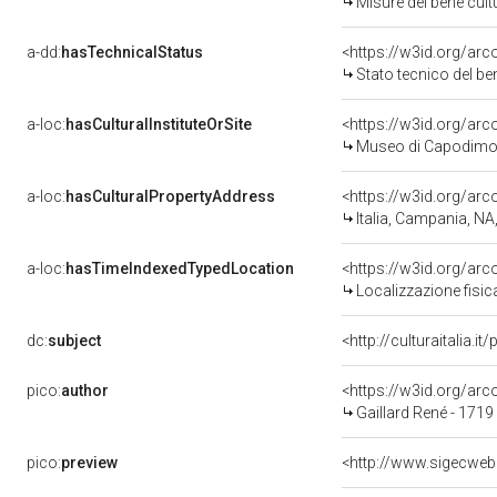
Misure del bene cul
a-dd:
hasTechnicalStatus
<https://w3id.org/ar
Stato tecnico del b
a-loc:
hasCulturalInstituteOrSite
<https://w3id.org/ar
Museo di Capodimo
a-loc:
hasCulturalPropertyAddress
<https://w3id.org/a
Italia, Campania, NA
a-loc:
hasTimeIndexedTypedLocation
<https://w3id.org/ar
Localizzazione fisic
dc:
subject
<http://culturaitalia.
pico:
author
<https://w3id.org/a
Gaillard René - 1719
pico:
preview