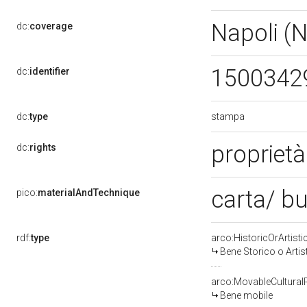
Napoli (
dc:
coverage
1500342
dc:
identifier
stampa
dc:
type
propriet
dc:
rights
carta/ b
pico:
materialAndTechnique
rdf:
type
arco:HistoricOrArtisti
Bene Storico o Artis
arco:MovableCultural
Bene mobile