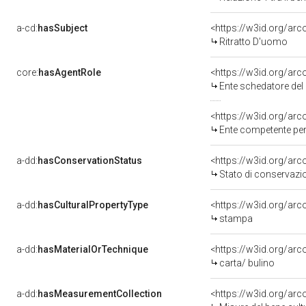
a-cd:
hasSubject
<https://w3id.org/a
Ritratto D'uomo
core:
hasAgentRole
<https://w3id.org/ar
Ente schedatore del
<https://w3id.org/ar
Ente competente per
a-dd:
hasConservationStatus
<https://w3id.org/ar
Stato di conservazi
a-dd:
hasCulturalPropertyType
<https://w3id.org/a
stampa
a-dd:
hasMaterialOrTechnique
<https://w3id.org/arc
carta/ bulino
a-dd:
hasMeasurementCollection
<https://w3id.org/ar