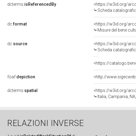
dcterms:
isReferencedBy
<https://w3id.org/a
Scheda catalografi
dc:
format
<https://w3id.org/ar
Misure del bene cul
dc:
source
<https://w3id.org/a
Scheda catalografi
<https://catalogo.beni
foaf:
depiction
dcterms:
spatial
<https://w3id.org/a
Italia, Campania, NA
RELAZIONI INVERSE