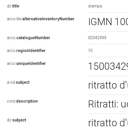
stampa
dc:
title
IGMN 10
arco-lite:
alternativeInventoryNumber
00342999
arco:
catalogueNumber
15
arco:
regionIdentifier
1500342
arco:
uniqueIdentifier
ritratto 
a-cd:
subject
Ritratti:
core:
description
ritratto 
dc:
subject