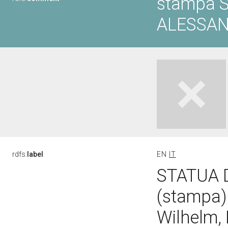
stampa S
ALESSA
rdfs:
label
EN
IT
STATUA 
(stampa)
Wilhelm,