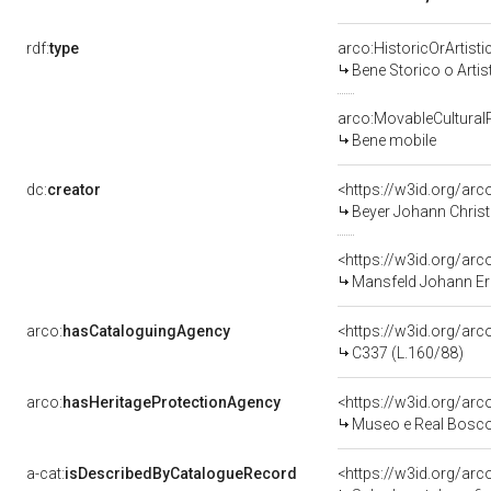
rdf:
type
arco:HistoricOrArtisti
Bene Storico o Artis
arco:MovableCultural
Bene mobile
dc:
creator
<https://w3id.org/a
Beyer Johann Christ
<https://w3id.org/a
Mansfeld Johann Er
arco:
hasCataloguingAgency
<https://w3id.org/a
C337 (L.160/88)
arco:
hasHeritageProtectionAgency
<https://w3id.org/a
Museo e Real Bosc
a-cat:
isDescribedByCatalogueRecord
<https://w3id.org/a