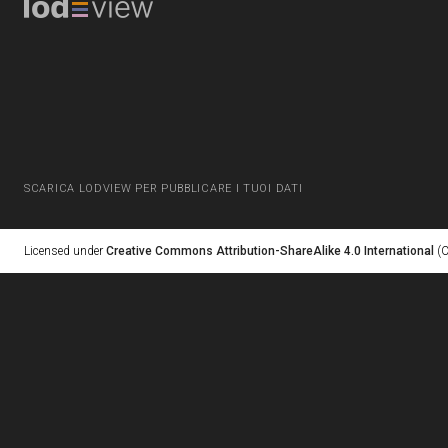
SCARICA LODVIEW PER PUBBLICARE I TUOI DATI
Licensed under
Creative Commons Attribution-ShareAlike 4.0 International
(C