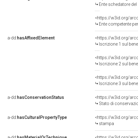
Ente schedatore del
<https://w3id.org/ar
Ente competente per
a-dd:
hasAffixedElement
<https://w3id.org/arc
Iscrizione 1 sul be
<https://w3id.org/arc
Iscrizione 2 sul be
<https://w3id.org/arc
Iscrizione 3 sul be
a-dd:
hasConservationStatus
<https://w3id.org/ar
Stato di conservazi
a-dd:
hasCulturalPropertyType
<https://w3id.org/a
stampa
a-dd:
hasMaterialOrTechnique
<https://w3id.org/arc