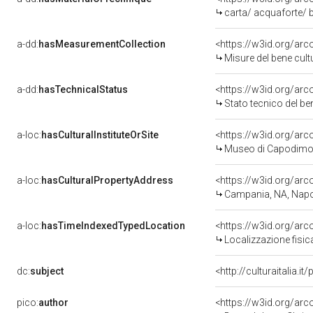
carta/ acquaforte/ 
a-dd:
hasMeasurementCollection
<https://w3id.org/ar
Misure del bene cul
a-dd:
hasTechnicalStatus
<https://w3id.org/ar
Stato tecnico del b
a-loc:
hasCulturalInstituteOrSite
<https://w3id.org/ar
Museo di Capodimo
a-loc:
hasCulturalPropertyAddress
<https://w3id.org/a
Campania, NA, Napo
a-loc:
hasTimeIndexedTypedLocation
<https://w3id.org/ar
Localizzazione fisic
dc:
subject
<http://culturaitalia.
pico:
author
<https://w3id.org/a