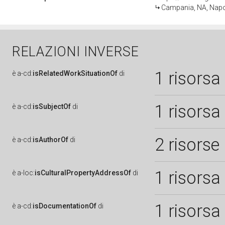
Campania, NA, Napo
RELAZIONI INVERSE
1 risorsa
è
a-cd:
isRelatedWorkSituationOf
di
1 risorsa
è
a-cd:
isSubjectOf
di
2 risorse
è
a-cd:
isAuthorOf
di
1 risorsa
è
a-loc:
isCulturalPropertyAddressOf
di
1 risorsa
è
a-cd:
isDocumentationOf
di