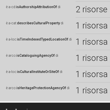
2 risorse
è
a-cd:
isAuthorshipAttributionOf
di
1 risorsa
è
a-cat:
describesCulturalProperty
di
1 risorsa
è
a-loc:
isTimeIndexedTypedLocationOf
di
1 risorsa
è
arco:
isCataloguingAgencyOf
di
1 risorsa
è
a-loc:
isCulturalInstituteOrSiteOf
di
1 risorsa
è
arco:
isHeritageProtectionAgencyOf
di