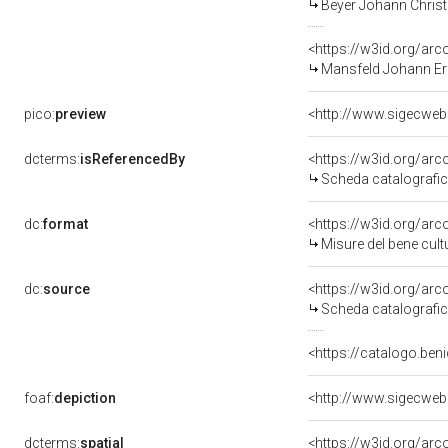
Beyer Johann Christ
<https://w3id.org/a
Mansfeld Johann Er
pico:
preview
dcterms:
isReferencedBy
<https://w3id.org/a
Scheda catalografi
dc:
format
<https://w3id.org/ar
Misure del bene cul
dc:
source
<https://w3id.org/a
Scheda catalografi
<https://catalogo.beni
foaf:
depiction
dcterms:
spatial
<https://w3id.org/a