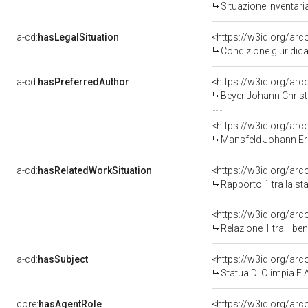
Situazione inventar
a-cd:
hasLegalSituation
<https://w3id.org/arc
Condizione giuridica
a-cd:
hasPreferredAuthor
<https://w3id.org/a
Beyer Johann Christ
<https://w3id.org/a
Mansfeld Johann Er
a-cd:
hasRelatedWorkSituation
<https://w3id.org/arc
Rapporto 1 tra la s
<https://w3id.org/arc
Relazione 1 tra il b
a-cd:
hasSubject
<https://w3id.org/a
Statua Di Olimpia E
core:
hasAgentRole
<https://w3id.org/ar