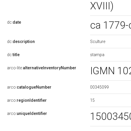
XVIII)
ca 1779-
dc:
date
Sculture
dc:
description
stampa
dc:
title
IGMN 10
arco-lite:
alternativeInventoryNumber
00345099
arco:
catalogueNumber
15
arco:
regionIdentifier
1500345
arco:
uniqueIdentifier