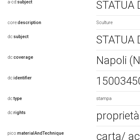
STATUA 
a-cd:
subject
Sculture
core:
description
STATUA 
dc:
subject
Napoli (
dc:
coverage
1500345
dc:
identifier
stampa
dc:
type
propriet
dc:
rights
carta/ a
pico:
materialAndTechnique