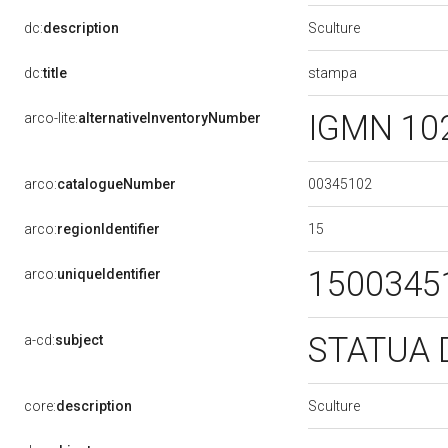
Sculture
dc:
description
stampa
dc:
title
IGMN 10
arco-lite:
alternativeInventoryNumber
00345102
arco:
catalogueNumber
15
arco:
regionIdentifier
1500345
arco:
uniqueIdentifier
STATUA 
a-cd:
subject
Sculture
core:
description