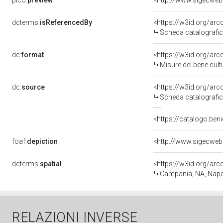
pico:
preview
dcterms:
isReferencedBy
<https://w3id.org/a
Scheda catalografi
dc:
format
<https://w3id.org/ar
Misure del bene cul
dc:
source
<https://w3id.org/a
Scheda catalografi
<https://catalogo.beni
foaf:
depiction
dcterms:
spatial
<https://w3id.org/a
Campania, NA, Napo
RELAZIONI INVERSE