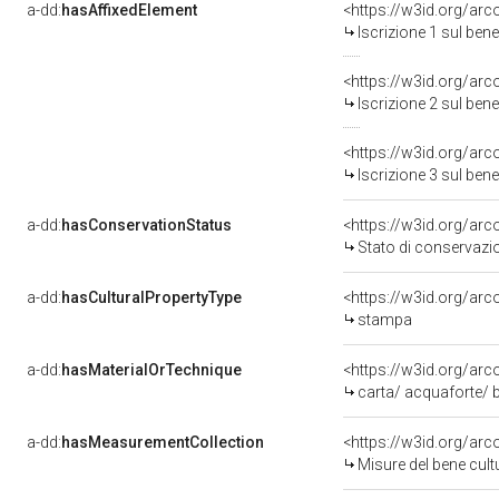
a-dd:
hasAffixedElement
<https://w3id.org/arc
Iscrizione 1 sul be
<https://w3id.org/arc
Iscrizione 2 sul be
<https://w3id.org/arc
Iscrizione 3 sul be
a-dd:
hasConservationStatus
<https://w3id.org/ar
Stato di conservazi
a-dd:
hasCulturalPropertyType
<https://w3id.org/a
stampa
a-dd:
hasMaterialOrTechnique
<https://w3id.org/arc
carta/ acquaforte/ 
a-dd:
hasMeasurementCollection
<https://w3id.org/ar
Misure del bene cul