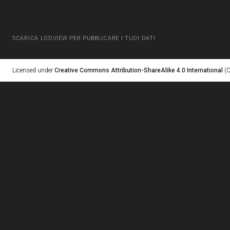
SCARICA LODVIEW PER PUBBLICARE I TUOI DATI
Licensed under
Creative Commons Attribution-ShareAlike 4.0 International
(C