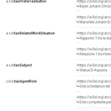
a-cd:
hasPreferredAuthor
<https://w3id.org/a
Beyer Johann Christ
<https://w3id.org/a
Mansfeld Johann Er
a-cd:
hasRelatedWorkSituation
<https://w3id.org/arc
Rapporto 1 tra la s
<https://w3id.org/arc
Relazione 1 tra il b
a-cd:
hasSubject
<https://w3id.org/a
Statua Di Aspasia
core:
hasAgentRole
<https://w3id.org/ar
Ente schedatore del
<https://w3id.org/ar
Ente competente per