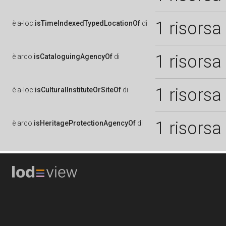
1 risorsa
è
a-loc:
isTimeIndexedTypedLocationOf
di
1 risorsa
è
arco:
isCataloguingAgencyOf
di
1 risorsa
è
a-loc:
isCulturalInstituteOrSiteOf
di
1 risorsa
è
arco:
isHeritageProtectionAgencyOf
di