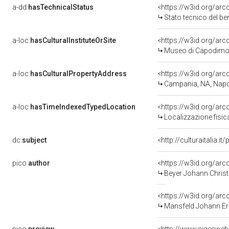
a-dd:
hasTechnicalStatus
<https://w3id.org/ar
Stato tecnico del b
a-loc:
hasCulturalInstituteOrSite
<https://w3id.org/ar
Museo di Capodimo
a-loc:
hasCulturalPropertyAddress
<https://w3id.org/a
Campania, NA, Napo
a-loc:
hasTimeIndexedTypedLocation
<https://w3id.org/ar
Localizzazione fisic
dc:
subject
<http://culturaitalia.
pico:
author
<https://w3id.org/a
Beyer Johann Christ
<https://w3id.org/a
Mansfeld Johann Er