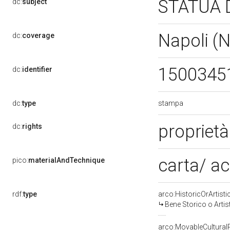
STATUA 
dc:
subject
Napoli (
dc:
coverage
1500345
dc:
identifier
stampa
dc:
type
propriet
dc:
rights
carta/ a
pico:
materialAndTechnique
rdf:
type
arco:HistoricOrArtisti
Bene Storico o Artis
arco:MovableCultural