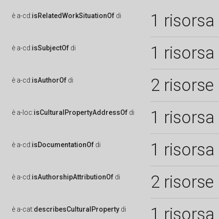
1 risorsa
è
a-cd:
isRelatedWorkSituationOf
di
1 risorsa
è
a-cd:
isSubjectOf
di
2 risorse
è
a-cd:
isAuthorOf
di
1 risorsa
è
a-loc:
isCulturalPropertyAddressOf
di
1 risorsa
è
a-cd:
isDocumentationOf
di
2 risorse
è
a-cd:
isAuthorshipAttributionOf
di
1 risorsa
è
a-cat:
describesCulturalProperty
di