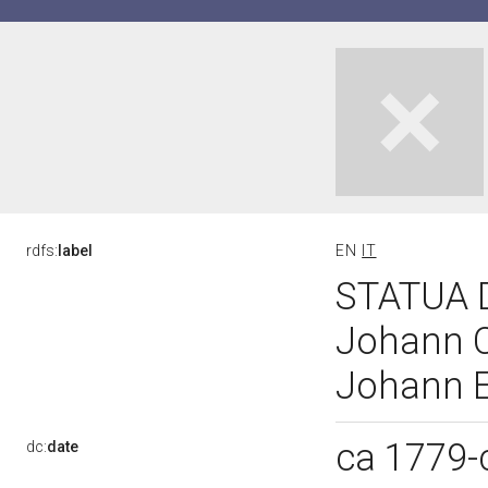
rdfs:
label
EN
IT
STATUA D
Johann C
Johann Er
ca 1779-
dc:
date