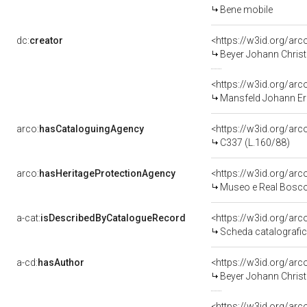
Bene mobile
dc:
creator
<https://w3id.org/a
Beyer Johann Christ
<https://w3id.org/a
Mansfeld Johann Er
arco:
hasCataloguingAgency
<https://w3id.org/a
C337 (L.160/88)
arco:
hasHeritageProtectionAgency
<https://w3id.org/a
Museo e Real Bosc
a-cat:
isDescribedByCatalogueRecord
<https://w3id.org/a
Scheda catalografi
a-cd:
hasAuthor
<https://w3id.org/a
Beyer Johann Christ
<https://w3id.org/a