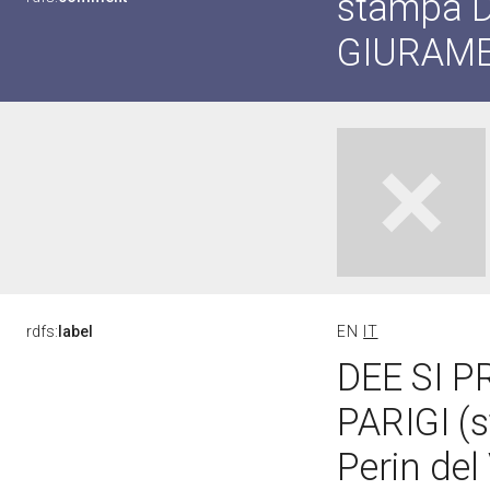
stampa 
GIURAME
rdfs:
label
EN
IT
DEE SI 
PARIGI (s
Perin del