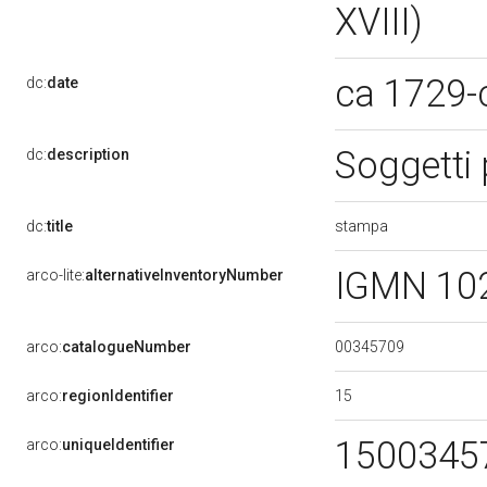
XVIII)
ca 1729-
dc:
date
Soggetti
dc:
description
stampa
dc:
title
IGMN 10
arco-lite:
alternativeInventoryNumber
00345709
arco:
catalogueNumber
15
arco:
regionIdentifier
1500345
arco:
uniqueIdentifier