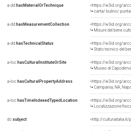
a-dd:
hasMaterialOrTechnique
<https://w3id.org/arc
carta/ bulino/ punt
a-dd:
hasMeasurementCollection
<https://w3id.org/ar
Misure del bene cul
a-dd:
hasTechnicalStatus
<https://w3id.org/ar
Stato tecnico del b
a-loc:
hasCulturalInstituteOrSite
<https://w3id.org/ar
Museo di Capodimo
a-loc:
hasCulturalPropertyAddress
<https://w3id.org/a
Campania, NA, Napo
a-loc:
hasTimeIndexedTypedLocation
<https://w3id.org/ar
Localizzazione fisic
dc:
subject
<http://culturaitalia.