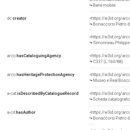
Bene mobile
dc:
creator
<https://w3id.org/a
Bonaccorsi Pietro d
<https://w3id.org/a
Simonneau Philippe 
arco:
hasCataloguingAgency
<https://w3id.org/a
C337 (L.160/88)
arco:
hasHeritageProtectionAgency
<https://w3id.org/a
Museo e Real Bosc
a-cat:
isDescribedByCatalogueRecord
<https://w3id.org/a
Scheda catalografi
a-cd:
hasAuthor
<https://w3id.org/a
Bonaccorsi Pietro d