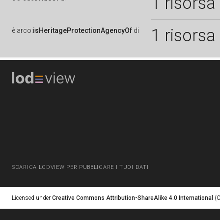
1 risorsa
1 risorsa
è
arco:
isHeritageProtectionAgencyOf
di
SCARICA LODVIEW PER PUBBLICARE I TUOI DATI
Licensed under
Creative Commons Attribution-ShareAlike 4.0 International
(C