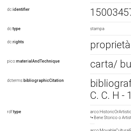
1500345
dc:
identifier
stampa
dc:
type
propriet
dc:
rights
carta/ b
pico:
materialAndTechnique
bibliogra
dcterms:
bibliographicCitation
C. C. H -
rdf:
type
arco:HistoricOrArtisti
Bene Storico o Artis
arco:MovableCultural