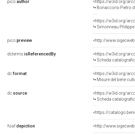
pico:
author
<https://w3id.org/a
Bonaccorsi Pietro d
<https://w3id.org/a
Simonneau Philippe 
pico:
preview
dcterms:
isReferencedBy
<https://w3id.org/a
Scheda catalografi
dc:
format
<https://w3id.org/ar
Misure del bene cul
dc:
source
<https://w3id.org/a
Scheda catalografi
<https://catalogo.beni
foaf:
depiction