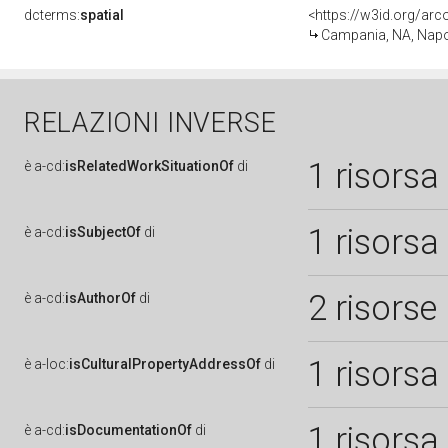
dcterms:
spatial
<https://w3id.org/a
Campania, NA, Napo
RELAZIONI INVERSE
1 risorsa
è
a-cd:
isRelatedWorkSituationOf
di
1 risorsa
è
a-cd:
isSubjectOf
di
2 risorse
è
a-cd:
isAuthorOf
di
1 risorsa
è
a-loc:
isCulturalPropertyAddressOf
di
1 risorsa
è
a-cd:
isDocumentationOf
di