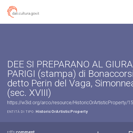
DEE SI PREPARANO AL GIUR
PARIGI (stampa) di Bonaccorsi
detto Perin del Vaga, Simonne
(sec. XVIII)
https://w3id.org/arco/resource/HistoricOrArtisticProperty/
HistoricOrArtisticProperty
ENTITÀ DI TIPO:
rdfs:
comment