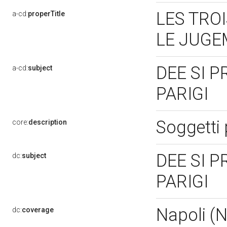
LES TRO
a-cd:
properTitle
LE JUGE
DEE SI 
a-cd:
subject
PARIGI
Soggetti
core:
description
DEE SI 
dc:
subject
PARIGI
Napoli (
dc:
coverage