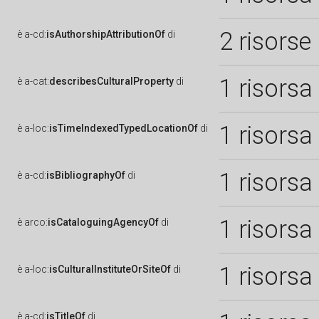
2 risorse
è
a-cd:
isAuthorshipAttributionOf
di
1 risorsa
è
a-cat:
describesCulturalProperty
di
1 risorsa
è
a-loc:
isTimeIndexedTypedLocationOf
di
1 risorsa
è
a-cd:
isBibliographyOf
di
1 risorsa
è
arco:
isCataloguingAgencyOf
di
1 risorsa
è
a-loc:
isCulturalInstituteOrSiteOf
di
è
a-cd:
isTitleOf
di