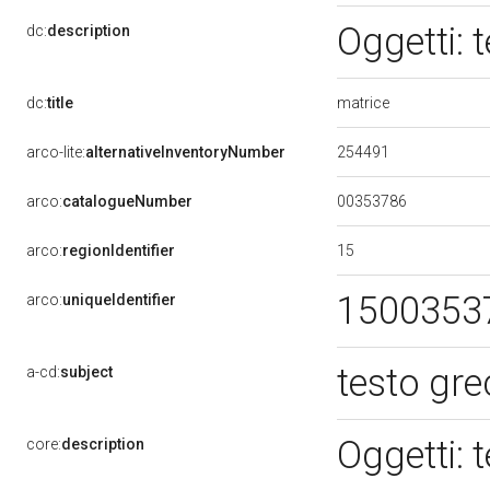
Oggetti: 
dc:
description
matrice
dc:
title
254491
arco-lite:
alternativeInventoryNumber
00353786
arco:
catalogueNumber
15
arco:
regionIdentifier
1500353
arco:
uniqueIdentifier
testo gre
a-cd:
subject
Oggetti: 
core:
description