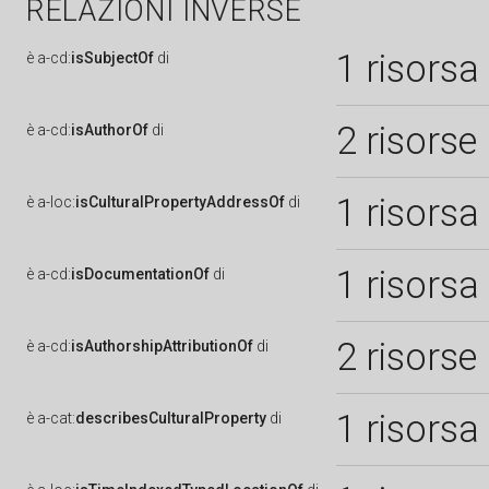
RELAZIONI INVERSE
1 risorsa
è
a-cd:
isSubjectOf
di
2 risorse
è
a-cd:
isAuthorOf
di
1 risorsa
è
a-loc:
isCulturalPropertyAddressOf
di
1 risorsa
è
a-cd:
isDocumentationOf
di
2 risorse
è
a-cd:
isAuthorshipAttributionOf
di
1 risorsa
è
a-cat:
describesCulturalProperty
di