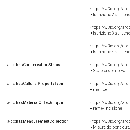
<https://w3id.org/arc
Iscrizione 2 sul be
<https://w3id.org/arc
Iscrizione 3 sul be
<https://w3id.org/arc
Iscrizione 4 sul be
a-dd:
hasConservationStatus
<https://w3id.org/ar
Stato di conservazi
a-dd:
hasCulturalPropertyType
<https://w3id.org/a
matrice
a-dd:
hasMaterialOrTechnique
<https://w3id.org/arc
rame/ incisione
a-dd:
hasMeasurementCollection
<https://w3id.org/ar
Misure del bene cul