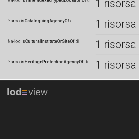
1 risorsa
è
a-loc:
isTimeIndexedTypedLocationOf
di
1 risorsa
è
arco:
isCataloguingAgencyOf
di
1 risorsa
è
a-loc:
isCulturalInstituteOrSiteOf
di
1 risorsa
è
arco:
isHeritageProtectionAgencyOf
di