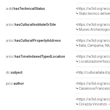
a-dd:
hasTechnicalStatus
<https://w3id.org/ar
Stato tecnico del b
a-loc:
hasCulturalInstituteOrSite
<https://w3id.org/ar
Museo Archeologico
a-loc:
hasCulturalPropertyAddress
<https://w3id.org/a
Italia, Campania, NA
a-loc:
hasTimeIndexedTypedLocation
<https://w3id.org/ar
Localizzazione fisic
dc:
subject
<http://culturaitalia.
pico:
author
<https://w3id.org/a
Casanova Francesco
<https://w3id.org/a
Corazza Vincenzo - 