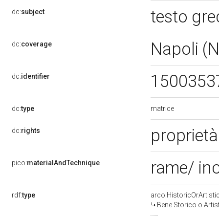
testo gre
dc:
subject
Napoli (
dc:
coverage
1500353
dc:
identifier
matrice
dc:
type
propriet
dc:
rights
rame/ in
pico:
materialAndTechnique
rdf:
type
arco:HistoricOrArtisti
Bene Storico o Artis