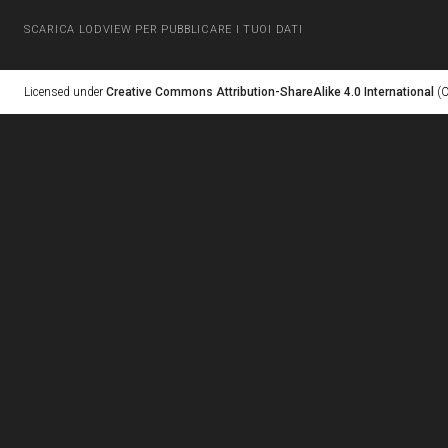
SCARICA LODVIEW PER PUBBLICARE I TUOI DATI
Licensed under
Creative Commons Attribution-ShareAlike 4.0 International
(C