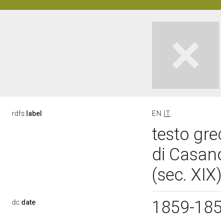
rdfs:
label
EN
IT
testo gre
di Casan
(sec. XIX
1859-18
dc:
date