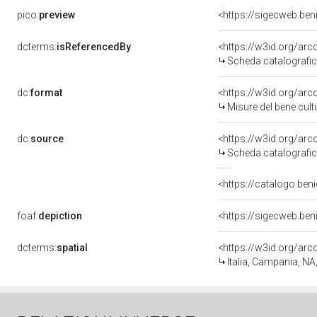
pico:
preview
<https://sigecweb.be
dcterms:
isReferencedBy
<https://w3id.org/a
Scheda catalografi
dc:
format
<https://w3id.org/ar
Misure del bene cul
dc:
source
<https://w3id.org/a
Scheda catalografi
<https://catalogo.beni
foaf:
depiction
<https://sigecweb.be
dcterms:
spatial
<https://w3id.org/a
Italia, Campania, NA