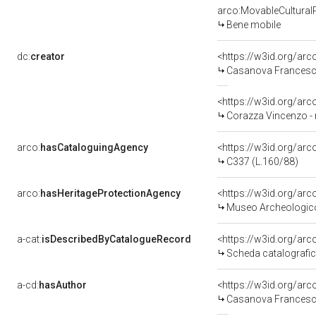
arco:MovableCultural
Bene mobile
dc:
creator
<https://w3id.org/a
Casanova Francesco
<https://w3id.org/a
Corazza Vincenzo - 
arco:
hasCataloguingAgency
<https://w3id.org/a
C337 (L.160/88)
arco:
hasHeritageProtectionAgency
<https://w3id.org/a
Museo Archeologico
a-cat:
isDescribedByCatalogueRecord
<https://w3id.org/a
Scheda catalografi
a-cd:
hasAuthor
<https://w3id.org/a
Casanova Francesco