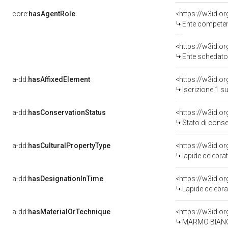
core:
hasAgentRole
<https://w3id.o
Ente competente per
<https://w3id.
Ente schedatore 
a-dd:
hasAffixedElement
<https://w3id.o
Iscrizione 1 s
a-dd:
hasConservationStatus
<https://w3id.o
Stato di cons
a-dd:
hasCulturalPropertyType
<https://w3id.
lapide celebrat
a-dd:
hasDesignationInTime
Lapide celebr
a-dd:
hasMaterialOrTechnique
<https://w3id.o
MARMO BIAN