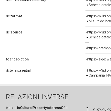
dcterms:
isReferencedBy
<https://w3id.
Scheda catalo
dc:
format
<https://w3id.
Misure del be
dc:
source
<https://w3id.
Scheda catalo
<https://catalog
foaf:
depiction
dcterms:
spatial
<https://w3id.
Campania, NA,
RELAZIONI INVERSE
1 risor
è
a-loc:
isCulturalPropertyAddressOf
di