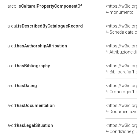
arco:
isCulturalPropertyComponentOf
<https://w3id.o
monumento, ins
a-cat:
isDescribedByCatalogueRecord
<https://w3id.
Scheda catalo
a-cd:
hasAuthorshipAttribution
Attribuzione d
a-cd:
hasBibliography
<https://w3id.o
Bibliografia 1
a-cd:
hasDating
<https://w3id.o
Cronologia 1 
a-cd:
hasDocumentation
Documentazion
a-cd:
hasLegalSituation
Condizione giu