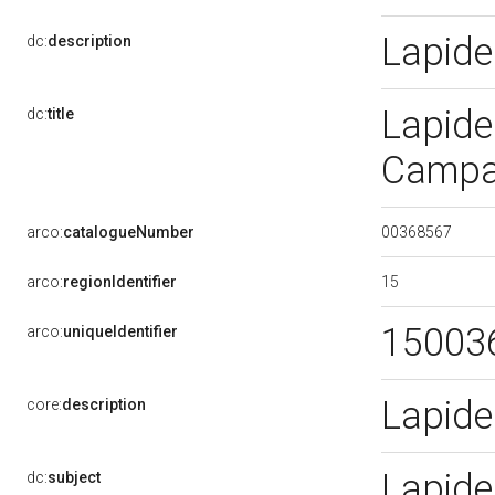
Lapide
dc:
description
Lapide
dc:
title
Campan
00368567
arco:
catalogueNumber
15
arco:
regionIdentifier
15003
arco:
uniqueIdentifier
Lapide
core:
description
Lapide
dc:
subject