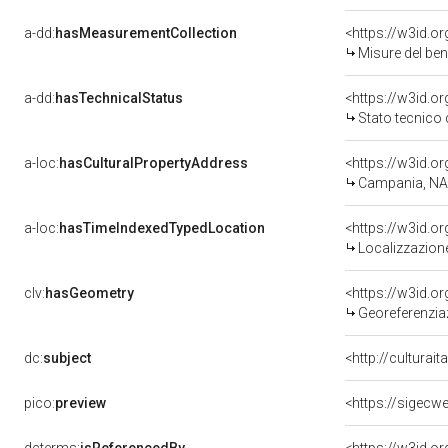
a-dd:
hasMeasurementCollection
<https://w3id.
Misure del be
a-dd:
hasTechnicalStatus
<https://w3id.o
Stato tecnico
a-loc:
hasCulturalPropertyAddress
<https://w3id.
Campania, NA,
a-loc:
hasTimeIndexedTypedLocation
<https://w3id.
Localizzazione
clv:
hasGeometry
<https://w3id.
Georeferenziaz
dc:
subject
<http://culturai
pico:
preview