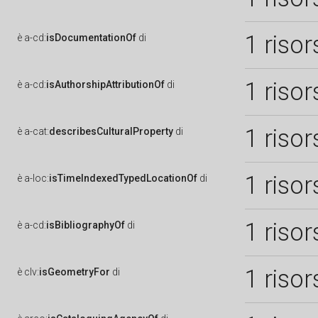
1 risor
è
a-cd:
isDocumentationOf
di
1 risor
è
a-cd:
isAuthorshipAttributionOf
di
1 risor
è
a-cat:
describesCulturalProperty
di
1 risor
è
a-loc:
isTimeIndexedTypedLocationOf
di
1 risor
è
a-cd:
isBibliographyOf
di
1 risor
è
clv:
isGeometryFor
di