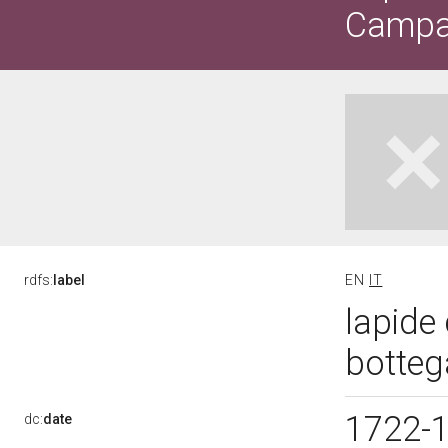
Campa
rdfs:
label
EN
IT
lapide 
botteg
1722-
dc:
date