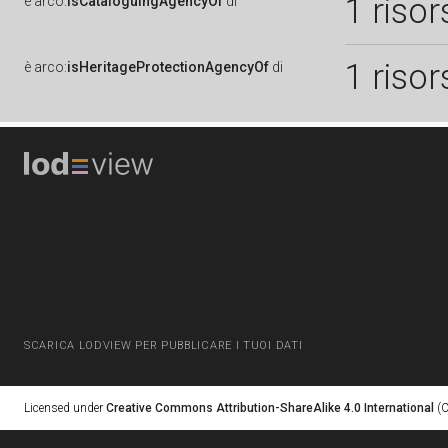
1 risor
è
arco:
isCataloguingAgencyOf
di
1 risor
è
arco:
isHeritageProtectionAgencyOf
di
SCARICA LODVIEW PER PUBBLICARE I TUOI DATI
Licensed under
Creative Commons Attribution-ShareAlike 4.0 International
(C