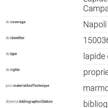
Campa
Napoli
dc:
coverage
15003
dc:
identifier
lapide
dc:
type
proprie
dc:
rights
marmo
pico:
materialAndTechnique
bibliog
dcterms:
bibliographicCitation