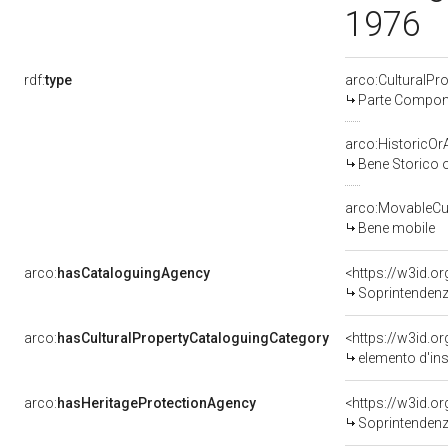
1976
rdf:
type
arco:CulturalP
Parte Compone
arco:HistoricOrA
Bene Storico o
arco:MovableCul
Bene mobile
arco:
hasCataloguingAgency
<https://w3id.
Soprintendenza 
arco:
hasCulturalPropertyCataloguingCategory
<https://w3id.o
elemento d'in
arco:
hasHeritageProtectionAgency
<https://w3id.
Soprintendenza