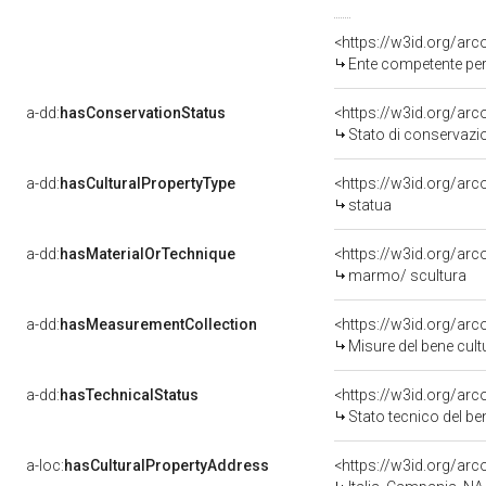
<https://w3id.org/ar
Ente competente per tutel
a-dd:
hasConservationStatus
<https://w3id.org/ar
Stato di conservazi
a-dd:
hasCulturalPropertyType
<https://w3id.org/a
statua
a-dd:
hasMaterialOrTechnique
<https://w3id.org/ar
marmo/ scultura
a-dd:
hasMeasurementCollection
<https://w3id.org/ar
Misure del bene cul
a-dd:
hasTechnicalStatus
<https://w3id.org/ar
Stato tecnico del b
a-loc:
hasCulturalPropertyAddress
<https://w3id.org/a