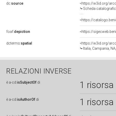
dc:
source
<https://w3id.org/a
Scheda catalografi
<https://catalogo.beni
foaf:
depiction
<https://sigecweb.be
dcterms:
spatial
<https://w3id.org/a
Italia, Campania, NA
RELAZIONI INVERSE
1 risorsa
è
a-cd:
isSubjectOf
di
1 risorsa
è
a-cd:
isAuthorOf
di