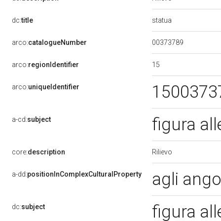
statua
dc:
title
00373789
arco:
catalogueNumber
15
arco:
regionIdentifier
1500373
arco:
uniqueIdentifier
figura al
a-cd:
subject
Rilievo
core:
description
agli ango
a-dd:
positionInComplexCulturalProperty
figura al
dc:
subject