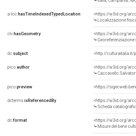
Italia, Campania, NA
a-loc:
hasTimeIndexedTypedLocation
<https://w3id.org/ar
Localizzazione fisic
clv:
hasGeometry
<https://w3id.org/ar
Georeferenziazione 
dc:
subject
<http://culturaitalia.
pico:
author
<https://w3id.org/a
Caccavello Salvator
pico:
preview
<https://sigecweb.be
dcterms:
isReferencedBy
<https://w3id.org/a
Scheda catalografi
dc:
format
<https://w3id.org/ar
Misure del bene cul