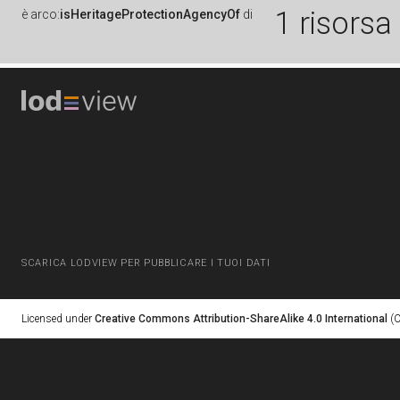
1 risorsa
è
arco:
isHeritageProtectionAgencyOf
di
SCARICA LODVIEW PER PUBBLICARE I TUOI DATI
Licensed under
Creative Commons Attribution-ShareAlike 4.0 International
(C