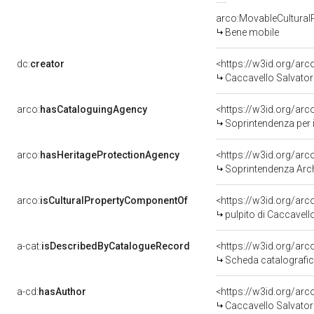
arco:MovableCultural
Bene mobile
dc:
creator
<https://w3id.org/a
Caccavello Salvator
arco:
hasCataloguingAgency
<https://w3id.org/a
Soprintendenza per i 
arco:
hasHeritageProtectionAgency
<https://w3id.org/a
Soprintendenza Arche
arco:
isCulturalPropertyComponentOf
<https://w3id.org/ar
pulpito di Caccavello
a-cat:
isDescribedByCatalogueRecord
<https://w3id.org/a
Scheda catalografi
a-cd:
hasAuthor
<https://w3id.org/a
Caccavello Salvator