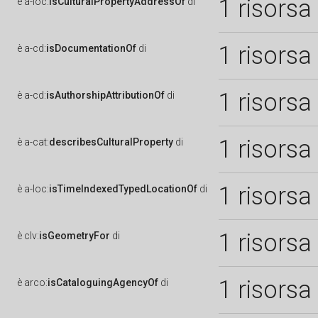
1 risorsa
è
a-loc:
isCulturalPropertyAddressOf
di
1 risorsa
è
a-cd:
isDocumentationOf
di
1 risorsa
è
a-cd:
isAuthorshipAttributionOf
di
1 risorsa
è
a-cat:
describesCulturalProperty
di
1 risorsa
è
a-loc:
isTimeIndexedTypedLocationOf
di
1 risorsa
è
clv:
isGeometryFor
di
1 risorsa
è
arco:
isCataloguingAgencyOf
di