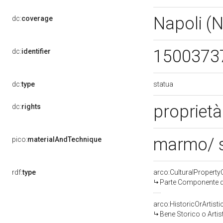
Napoli (
dc:
coverage
1500373
dc:
identifier
statua
dc:
type
propriet
dc:
rights
marmo/ 
pico:
materialAndTechnique
rdf:
type
arco:CulturalPropert
Parte Componente di
arco:HistoricOrArtisti
Bene Storico o Artis