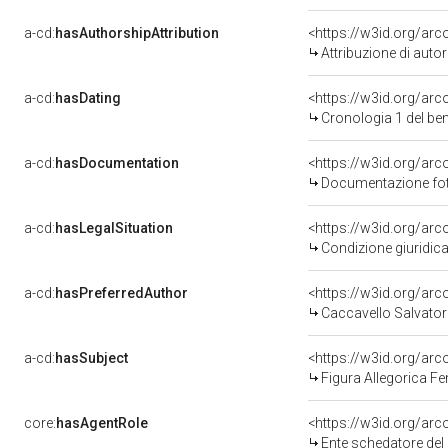
a-cd:
hasAuthorshipAttribution
<https://w3id.org/ar
Attribuzione di aut
a-cd:
hasDating
<https://w3id.org/ar
Cronologia 1 del b
a-cd:
hasDocumentation
Documentazione foto
a-cd:
hasLegalSituation
<https://w3id.org/arc
Condizione giuridica
a-cd:
hasPreferredAuthor
<https://w3id.org/a
Caccavello Salvator
a-cd:
hasSubject
<https://w3id.org/a
Figura Allegorica F
core:
hasAgentRole
<https://w3id.org/ar
Ente schedatore del b