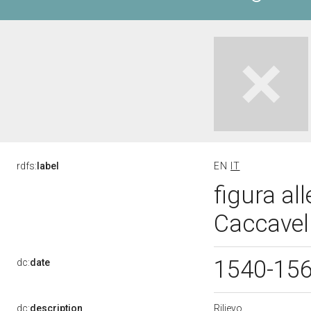
rdfs:
label
EN
IT
figura al
Caccavell
1540-15
dc:
date
Rilievo
dc:
description