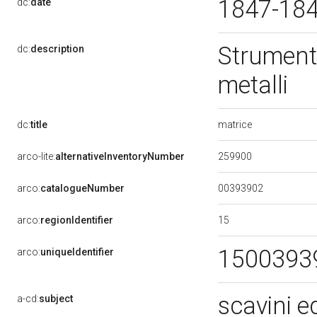
1847-18
dc:
date
Strumenti 
dc:
description
metalli
matrice
dc:
title
259900
arco-lite:
alternativeInventoryNumber
00393902
arco:
catalogueNumber
15
arco:
regionIdentifier
1500393
arco:
uniqueIdentifier
scavini ed
a-cd:
subject