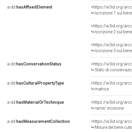
a-dd:
hasAffixedElement
<https://w3id.org/arc
Iscrizione 1 sul be
<https://w3id.org/arc
Iscrizione 2 sul be
<https://w3id.org/arc
Iscrizione 3 sul be
a-dd:
hasConservationStatus
<https://w3id.org/ar
Stato di conservazi
a-dd:
hasCulturalPropertyType
<https://w3id.org/a
matrice
a-dd:
hasMaterialOrTechnique
<https://w3id.org/arc
rame/ incisione
a-dd:
hasMeasurementCollection
<https://w3id.org/ar
Misure del bene cul