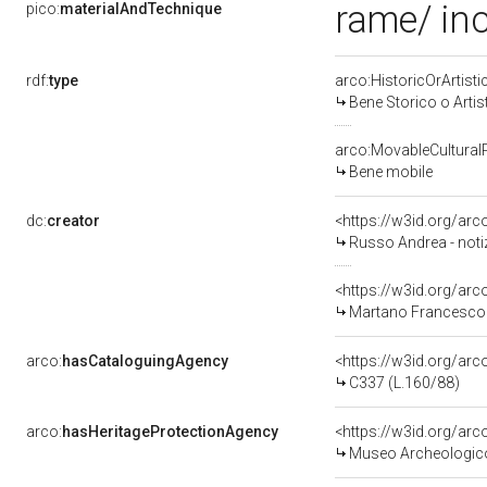
rame/ in
pico:
materialAndTechnique
rdf:
type
arco:HistoricOrArtisti
Bene Storico o Artis
arco:MovableCultural
Bene mobile
dc:
creator
<https://w3id.org/a
Russo Andrea - noti
<https://w3id.org/a
Martano Francesco 
arco:
hasCataloguingAgency
<https://w3id.org/a
C337 (L.160/88)
arco:
hasHeritageProtectionAgency
<https://w3id.org/a
Museo Archeologico