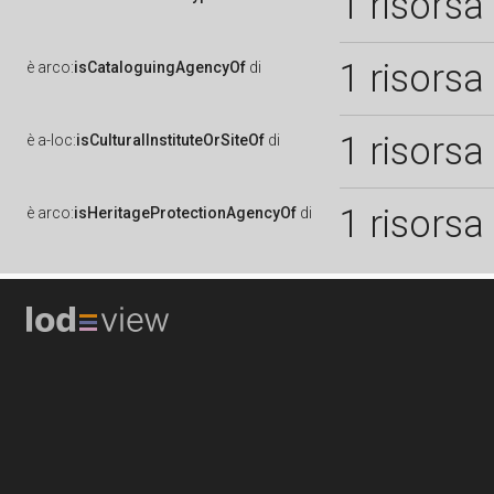
1 risorsa
1 risorsa
è
arco:
isCataloguingAgencyOf
di
1 risorsa
è
a-loc:
isCulturalInstituteOrSiteOf
di
1 risorsa
è
arco:
isHeritageProtectionAgencyOf
di