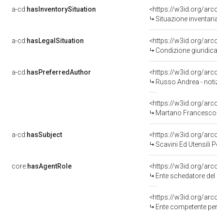
a-cd:
hasInventorySituation
<https://w3id.org/ar
Situazione inventar
a-cd:
hasLegalSituation
<https://w3id.org/arc
Condizione giuridica
a-cd:
hasPreferredAuthor
<https://w3id.org/a
Russo Andrea - noti
<https://w3id.org/a
Martano Francesco 
a-cd:
hasSubject
<https://w3id.org/a
Scavini Ed Utensili P
core:
hasAgentRole
<https://w3id.org/ar
Ente schedatore del
<https://w3id.org/ar
Ente competente per