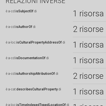
RELAZIONI INVERSE
1 risorsa
è
a-cd:
isSubjectOf
di
2 risorse
è
a-cd:
isAuthorOf
di
1 risorsa
è
a-loc:
isCulturalPropertyAddressOf
di
1 risorsa
è
a-cd:
isDocumentationOf
di
2 risorse
è
a-cd:
isAuthorshipAttributionOf
di
1 risorsa
è
a-cat:
describesCulturalProperty
di
è
a-loc:
isTimeIndexedTypedLocationOf
di