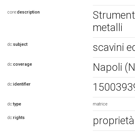
Strumenti 
core:
description
metalli
scavini ed
dc:
subject
Napoli (
dc:
coverage
1500393
dc:
identifier
matrice
dc:
type
propriet
dc:
rights