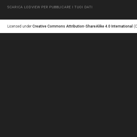
SCARICA LODVIEW PER PUBBLICARE I TUOI DATI
Licensed under
Creative Commons Attribution-ShareAlike 4.0 International
(C