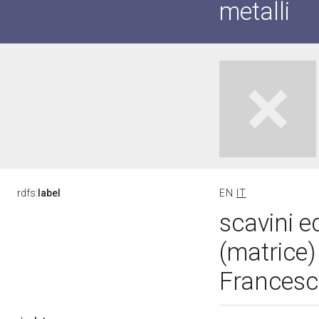
metalli
rdfs:
label
EN
IT
scavini ed
(matrice
Francesc