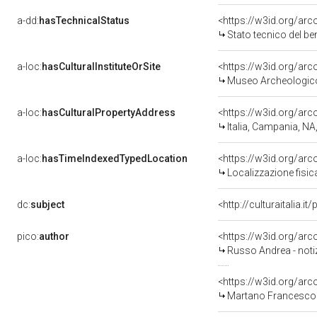
a-dd:
hasTechnicalStatus
<https://w3id.org/ar
Stato tecnico del b
a-loc:
hasCulturalInstituteOrSite
<https://w3id.org/ar
Museo Archeologico
a-loc:
hasCulturalPropertyAddress
<https://w3id.org/a
Italia, Campania, NA
a-loc:
hasTimeIndexedTypedLocation
<https://w3id.org/ar
Localizzazione fisic
dc:
subject
<http://culturaitalia.
pico:
author
<https://w3id.org/a
Russo Andrea - noti
<https://w3id.org/a
Martano Francesco 