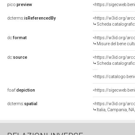
pico:
preview
<https://sigecweb.be
dcterms:
isReferencedBy
<https://w3id.org/a
Scheda catalografi
dc:
format
<https://w3id.org/ar
Misure del bene cul
dc:
source
<https://w3id.org/a
Scheda catalografi
<https://catalogo.beni
foaf:
depiction
<https://sigecweb.be
dcterms:
spatial
<https://w3id.org/a
Italia, Campania, NA