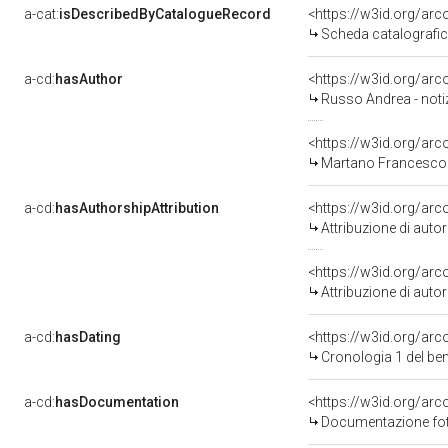
a-cat:
isDescribedByCatalogueRecord
<https://w3id.org/a
Scheda catalografi
a-cd:
hasAuthor
<https://w3id.org/a
Russo Andrea - noti
<https://w3id.org/a
Martano Francesco 
a-cd:
hasAuthorshipAttribution
<https://w3id.org/ar
Attribuzione di aut
<https://w3id.org/ar
Attribuzione di aut
a-cd:
hasDating
<https://w3id.org/ar
Cronologia 1 del b
a-cd:
hasDocumentation
Documentazione foto