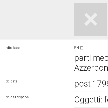
rdfs:
label
EN
IT
parti mec
Azzerboni
post 179
dc:
date
Oggetti:
dc:
description