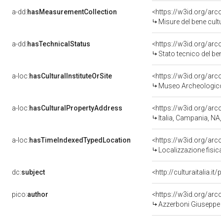
a-dd:
hasMeasurementCollection
<https://w3id.org/ar
Misure del bene cul
a-dd:
hasTechnicalStatus
<https://w3id.org/ar
Stato tecnico del b
a-loc:
hasCulturalInstituteOrSite
<https://w3id.org/ar
Museo Archeologico
a-loc:
hasCulturalPropertyAddress
<https://w3id.org/a
Italia, Campania, NA
a-loc:
hasTimeIndexedTypedLocation
<https://w3id.org/ar
Localizzazione fisic
dc:
subject
<http://culturaitalia.
pico:
author
<https://w3id.org/a
Azzerboni Giuseppe -