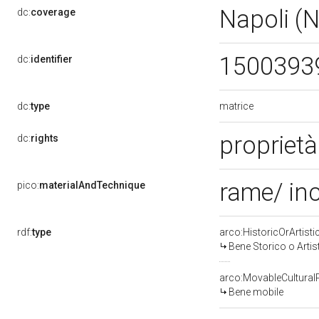
Napoli (
dc:
coverage
1500393
dc:
identifier
matrice
dc:
type
propriet
dc:
rights
rame/ in
pico:
materialAndTechnique
rdf:
type
arco:HistoricOrArtisti
Bene Storico o Artis
arco:MovableCultural
Bene mobile