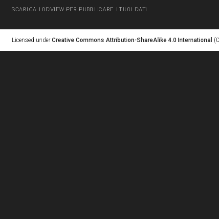
SCARICA LODVIEW PER PUBBLICARE I TUOI DATI
Licensed under
Creative Commons Attribution-ShareAlike 4.0 International
(C