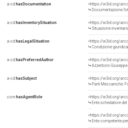
a-cd:
hasDocumentation
Documentazione foto
a-cd:
hasInventorySituation
<https://w3id.org/ar
Situazione inventar
a-cd:
hasLegalSituation
<https://w3id.org/arc
Condizione giuridica
a-cd:
hasPreferredAuthor
<https://w3id.org/a
Azzerboni Giuseppe -
a-cd:
hasSubject
<https://w3id.org/a
Parti Meccaniche: 
core:
hasAgentRole
<https://w3id.org/ar
Ente schedatore del
<https://w3id.org/ar
Ente competente per