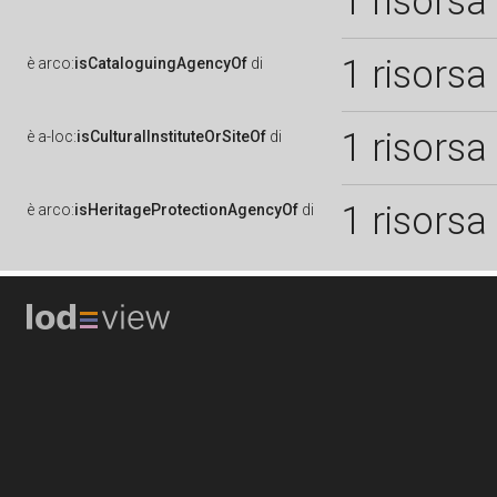
1 risorsa
1 risorsa
è
arco:
isCataloguingAgencyOf
di
1 risorsa
è
a-loc:
isCulturalInstituteOrSiteOf
di
1 risorsa
è
arco:
isHeritageProtectionAgencyOf
di