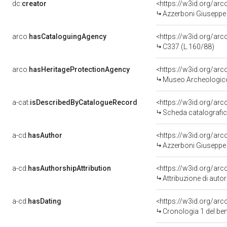
dc:
creator
<https://w3id.org/a
Azzerboni Giuseppe -
arco:
hasCataloguingAgency
<https://w3id.org/a
C337 (L.160/88)
arco:
hasHeritageProtectionAgency
<https://w3id.org/a
Museo Archeologico
a-cat:
isDescribedByCatalogueRecord
<https://w3id.org/a
Scheda catalografi
a-cd:
hasAuthor
<https://w3id.org/a
Azzerboni Giuseppe -
a-cd:
hasAuthorshipAttribution
<https://w3id.org/ar
Attribuzione di aut
a-cd:
hasDating
<https://w3id.org/ar
Cronologia 1 del b