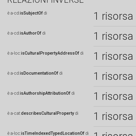
RELAZIONI INVERSE
1 risorsa
è
a-cd:
isSubjectOf
di
1 risorsa
è
a-cd:
isAuthorOf
di
1 risorsa
è
a-loc:
isCulturalPropertyAddressOf
di
1 risorsa
è
a-cd:
isDocumentationOf
di
1 risorsa
è
a-cd:
isAuthorshipAttributionOf
di
1 risorsa
è
a-cat:
describesCulturalProperty
di
è
a-loc:
isTimeIndexedTypedLocationOf
di