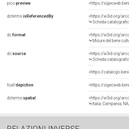
pico:
preview
<https://sigecweb.be
dcterms:
isReferencedBy
<https://w3id.org/a
Scheda catalografi
dc:
format
<https://w3id.org/ar
Misure del bene cul
dc:
source
<https://w3id.org/a
Scheda catalografi
<https://catalogo.beni
foaf:
depiction
<https://sigecweb.be
dcterms:
spatial
<https://w3id.org/a
Italia, Campania, NA