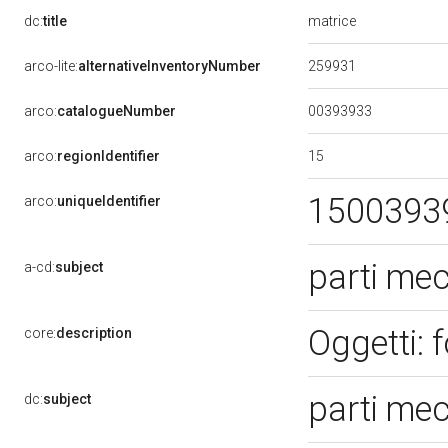
matrice
dc:
title
259931
arco-lite:
alternativeInventoryNumber
00393933
arco:
catalogueNumber
15
arco:
regionIdentifier
1500393
arco:
uniqueIdentifier
parti me
a-cd:
subject
Oggetti:
core:
description
parti me
dc:
subject