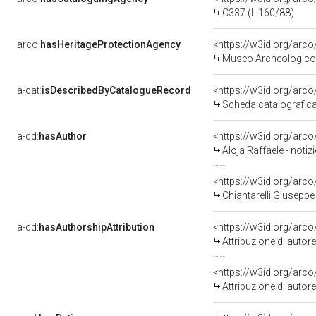
C337 (L.160/88)
arco:
hasHeritageProtectionAgency
<https://w3id.org/ar
Museo Archeologico 
a-cat:
isDescribedByCatalogueRecord
<https://w3id.org/ar
Scheda catalografic
a-cd:
hasAuthor
<https://w3id.org/ar
Aloja Raffaele - noti
<https://w3id.org/ar
Chiantarelli Giuseppe
a-cd:
hasAuthorshipAttribution
<https://w3id.org/arc
Attribuzione di auto
<https://w3id.org/arc
Attribuzione di auto