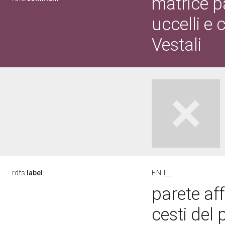
matrice p
uccelli e 
Vestali
rdfs:
label
EN
IT
parete af
cesti del 