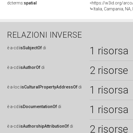
dcterms:
spatial
<https://w3id.org/a
Italia, Campania, NA,
RELAZIONI INVERSE
1 risorsa
è
a-cd:
isSubjectOf
di
2 risorse
è
a-cd:
isAuthorOf
di
1 risorsa
è
a-loc:
isCulturalPropertyAddressOf
di
1 risorsa
è
a-cd:
isDocumentationOf
di
2 risorse
è
a-cd:
isAuthorshipAttributionOf
di