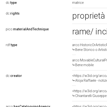
matrice
dc:
type
proprietà
dc:
rights
rame/ inc
pico:
materialAndTechnique
rdf:
type
arco:HistoricOrArtistic
Bene Storico o Artist
arco:MovableCulturalP
Bene mobile
dc:
creator
<https://w3id.org/ar
Aloja Raffaele - noti
<https://w3id.org/ar
Chiantarelli Giuseppe
arco:
hasCataloguingAgency
<https://w3id.org/ar