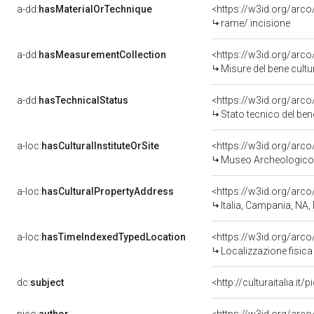
a-dd:
hasMaterialOrTechnique
<https://w3id.org/arco
rame/ incisione
a-dd:
hasMeasurementCollection
<https://w3id.org/ar
Misure del bene cult
a-dd:
hasTechnicalStatus
<https://w3id.org/arc
Stato tecnico del be
a-loc:
hasCulturalInstituteOrSite
<https://w3id.org/arc
Museo Archeologico 
a-loc:
hasCulturalPropertyAddress
<https://w3id.org/a
Italia, Campania, NA,
a-loc:
hasTimeIndexedTypedLocation
<https://w3id.org/ar
Localizzazione fisica
dc:
subject
<http://culturaitalia.i