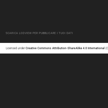
SCARICA LODVIEW PER PUBBLICARE I TUOI DATI
Licensed under
Creative Commons Attribution-ShareAlike 4.0 International
(C