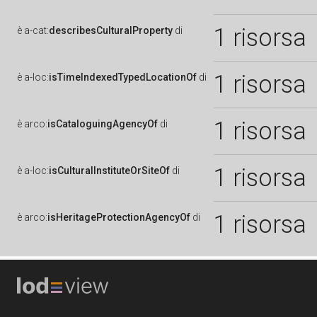
1 risorsa
è
a-cat:
describesCulturalProperty
di
1 risorsa
è
a-loc:
isTimeIndexedTypedLocationOf
di
1 risorsa
è
arco:
isCataloguingAgencyOf
di
1 risorsa
è
a-loc:
isCulturalInstituteOrSiteOf
di
1 risorsa
è
arco:
isHeritageProtectionAgencyOf
di