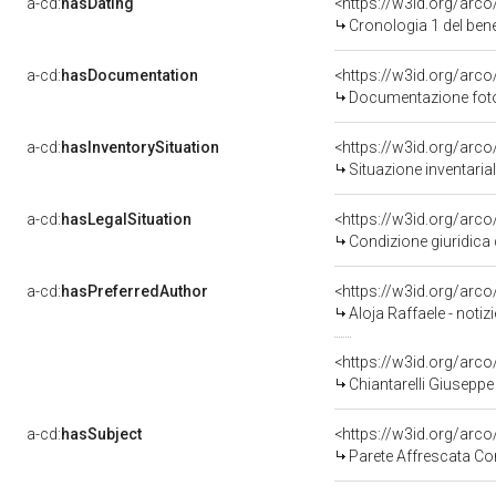
a-cd:
hasDating
<https://w3id.org/arc
Cronologia 1 del be
a-cd:
hasDocumentation
Documentazione fotog
a-cd:
hasInventorySituation
<https://w3id.org/arc
Situazione inventari
a-cd:
hasLegalSituation
<https://w3id.org/arco
Condizione giuridica 
a-cd:
hasPreferredAuthor
<https://w3id.org/ar
Aloja Raffaele - noti
<https://w3id.org/ar
Chiantarelli Giuseppe
a-cd:
hasSubject
<https://w3id.org/ar
Parete Affrescata Con 