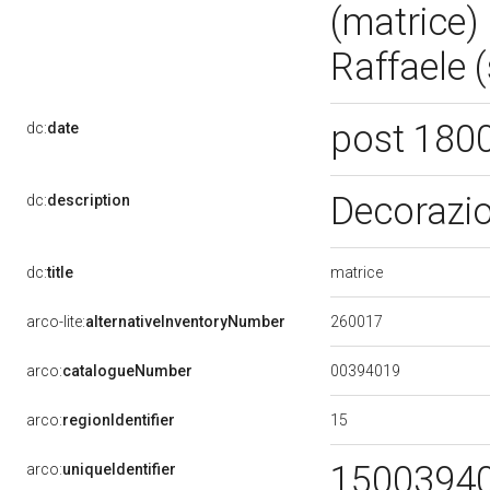
(matrice) 
Raffaele 
post 180
dc:
date
Decorazio
dc:
description
matrice
dc:
title
260017
arco-lite:
alternativeInventoryNumber
00394019
arco:
catalogueNumber
15
arco:
regionIdentifier
1500394
arco:
uniqueIdentifier