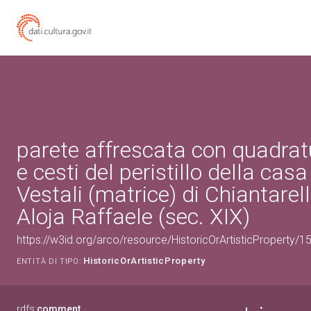
parete affrescata con quadratu
e cesti del peristillo della casa
Vestali (matrice) di Chiantarel
Aloja Raffaele (sec. XIX)
https://w3id.org/arco/resource/HistoricOrArtisticProperty/
HistoricOrArtisticProperty
ENTITÀ DI TIPO:
rdfs:
comment