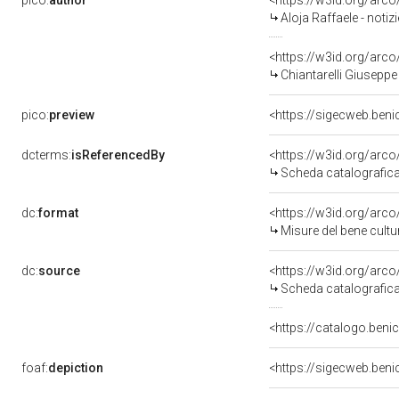
pico:
author
<https://w3id.org/ar
Aloja Raffaele - noti
<https://w3id.org/ar
Chiantarelli Giuseppe
pico:
preview
<https://sigecweb.ben
dcterms:
isReferencedBy
<https://w3id.org/ar
Scheda catalografic
dc:
format
<https://w3id.org/ar
Misure del bene cult
dc:
source
<https://w3id.org/ar
Scheda catalografic
<https://catalogo.benic
foaf:
depiction
<https://sigecweb.ben