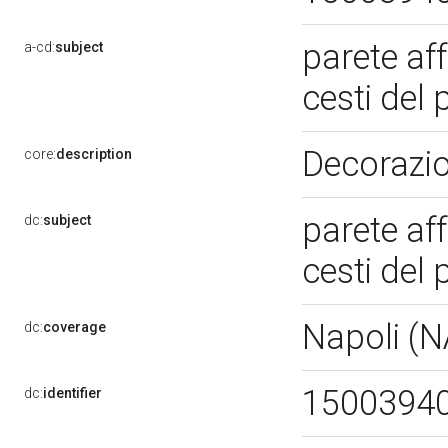
parete af
a-cd:
subject
cesti del 
Decorazio
core:
description
parete af
dc:
subject
cesti del 
Napoli (
dc:
coverage
1500394
dc:
identifier