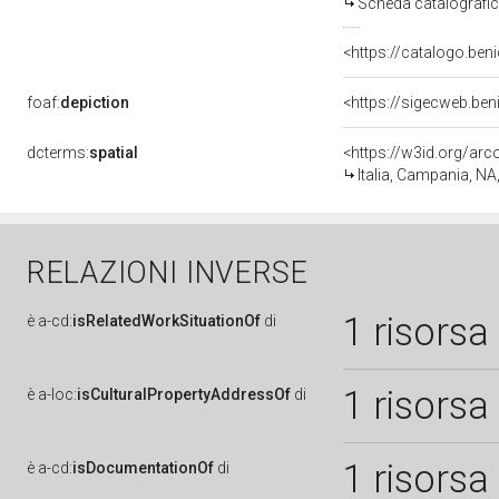
Scheda catalografi
<https://catalogo.beni
foaf:
depiction
<https://sigecweb.be
dcterms:
spatial
<https://w3id.org/a
Italia, Campania, NA
RELAZIONI INVERSE
1 risorsa
è
a-cd:
isRelatedWorkSituationOf
di
1 risorsa
è
a-loc:
isCulturalPropertyAddressOf
di
1 risorsa
è
a-cd:
isDocumentationOf
di