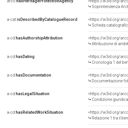
arco:
hasHeritageProtectionAgency
<https://w3id.org/a
Soprintendenza Arche
a-cat:
isDescribedByCatalogueRecord
<https://w3id.org/a
Scheda catalografi
a-cd:
hasAuthorshipAttribution
<https://w3id.org/arc
Attribuzione di ambi
a-cd:
hasDating
<https://w3id.org/ar
Cronologia 1 del b
a-cd:
hasDocumentation
Documentazione foto
a-cd:
hasLegalSituation
Condizione giuridica
a-cd:
hasRelatedWorkSituation
<https://w3id.org/arc
Relazione 1 tra il b