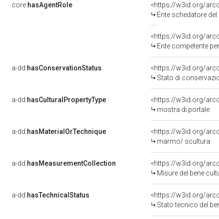
core:
hasAgentRole
<https://w3id.org/ar
Ente schedatore del 
<https://w3id.org/ar
Ente competente per tute
a-dd:
hasConservationStatus
<https://w3id.org/ar
Stato di conservazi
a-dd:
hasCulturalPropertyType
<https://w3id.org/a
mostra di portale
a-dd:
hasMaterialOrTechnique
<https://w3id.org/ar
marmo/ scultura
a-dd:
hasMeasurementCollection
<https://w3id.org/ar
Misure del bene cul
a-dd:
hasTechnicalStatus
<https://w3id.org/ar
Stato tecnico del b