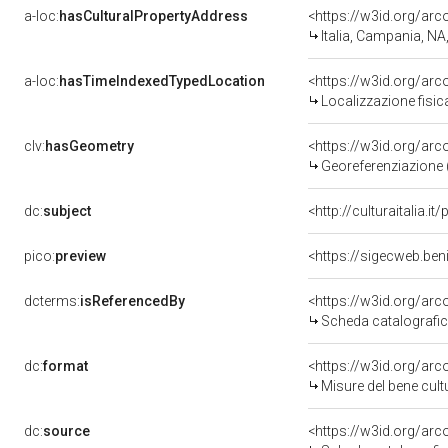
a-loc:
hasCulturalPropertyAddress
<https://w3id.org/a
Italia, Campania, NA
a-loc:
hasTimeIndexedTypedLocation
<https://w3id.org/ar
Localizzazione fisic
clv:
hasGeometry
<https://w3id.org/ar
Georeferenziazione 
dc:
subject
<http://culturaitalia.
pico:
preview
<https://sigecweb.be
dcterms:
isReferencedBy
<https://w3id.org/a
Scheda catalografi
dc:
format
<https://w3id.org/ar
Misure del bene cul
dc:
source
<https://w3id.org/a