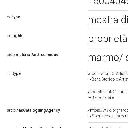
1500404
mostra d
dc:
type
proprietà
dc:
rights
marmo/ 
pico:
materialAndTechnique
rdf:
type
arco:HistoricOrArtisti
Bene Storico o Artis
arco:MovableCultural
Bene mobile
arco:
hasCataloguingAgency
<https://w3id.org/a
Soprintendenza per i 