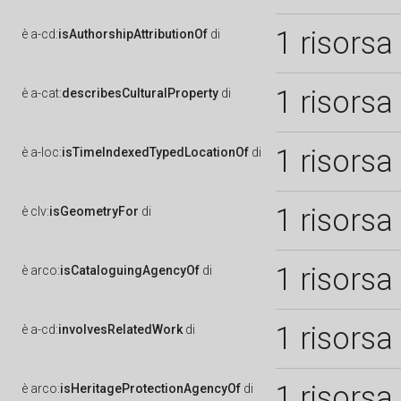
1 risorsa
è
a-cd:
isAuthorshipAttributionOf
di
1 risorsa
è
a-cat:
describesCulturalProperty
di
1 risorsa
è
a-loc:
isTimeIndexedTypedLocationOf
di
1 risorsa
è
clv:
isGeometryFor
di
1 risorsa
è
arco:
isCataloguingAgencyOf
di
1 risorsa
è
a-cd:
involvesRelatedWork
di
1 risorsa
è
arco:
isHeritageProtectionAgencyOf
di