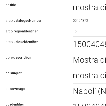
mostra d
dc:
title
00404872
arco:
catalogueNumber
15
arco:
regionIdentifier
1500404
arco:
uniqueIdentifier
Mostra d
core:
description
mostra d
dc:
subject
Napoli (
dc:
coverage
dc:
identifier