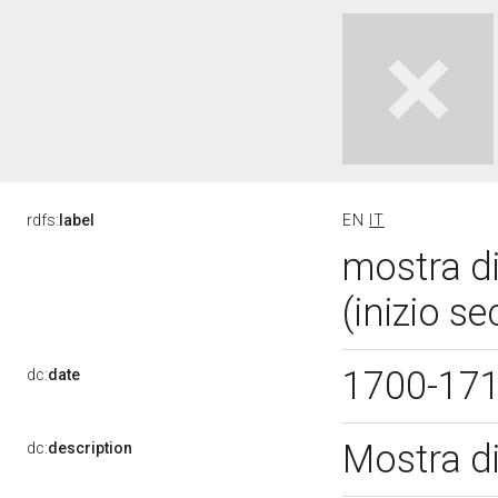
rdfs:
label
EN
IT
mostra di
(inizio se
1700-17
dc:
date
Mostra d
dc:
description