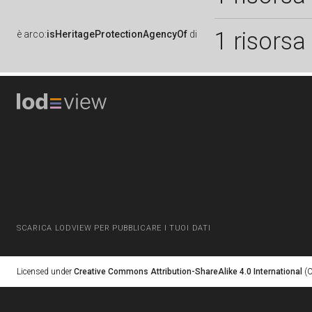
1 risorsa
è
arco:
isHeritageProtectionAgencyOf
di
SCARICA LODVIEW PER PUBBLICARE I TUOI DATI
Licensed under
Creative Commons Attribution-ShareAlike 4.0 International
(C