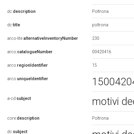
Poltrona
dc:
description
poltrona
dc:
title
230
arco-lite:
alternativeInventoryNumber
00420416
arco:
catalogueNumber
15
arco:
regionIdentifier
1500420
arco:
uniqueIdentifier
motivi dec
a-cd:
subject
Poltrona
core:
description
dc:
subject