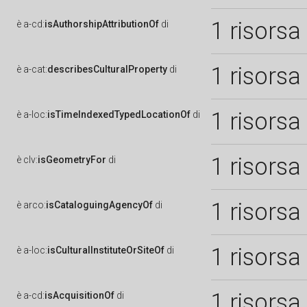
1 risorsa
è
a-cd:
isAuthorshipAttributionOf
di
1 risorsa
è
a-cat:
describesCulturalProperty
di
1 risorsa
è
a-loc:
isTimeIndexedTypedLocationOf
di
1 risorsa
è
clv:
isGeometryFor
di
1 risorsa
è
arco:
isCataloguingAgencyOf
di
1 risorsa
è
a-loc:
isCulturalInstituteOrSiteOf
di
1 risorsa
è
a-cd:
isAcquisitionOf
di