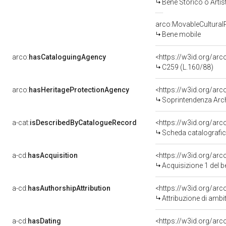
Bene Storico o Artis
arco:MovableCultural
Bene mobile
arco:
hasCataloguingAgency
<https://w3id.org/a
C259 (L.160/88)
arco:
hasHeritageProtectionAgency
<https://w3id.org/a
Soprintendenza Arche
a-cat:
isDescribedByCatalogueRecord
<https://w3id.org/a
Scheda catalografi
a-cd:
hasAcquisition
<https://w3id.org/ar
Acquisizione 1 del 
a-cd:
hasAuthorshipAttribution
<https://w3id.org/arc
Attribuzione di ambi
a-cd:
hasDating
<https://w3id.org/ar