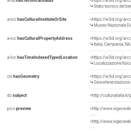
a-dd:
hasTechnicalStatus
<https://w3id.org/ar
Stato tecnico del b
a-loc:
hasCulturalInstituteOrSite
<https://w3id.org/ar
Museo Nazionale Die
a-loc:
hasCulturalPropertyAddress
<https://w3id.org/a
Italia, Campania, NA
a-loc:
hasTimeIndexedTypedLocation
<https://w3id.org/ar
Localizzazione fisic
clv:
hasGeometry
<https://w3id.org/ar
Georeferenziazione 
dc:
subject
<http://culturaitalia.
pico:
preview
<http://www.sigecweb
<http://www.sigecweb