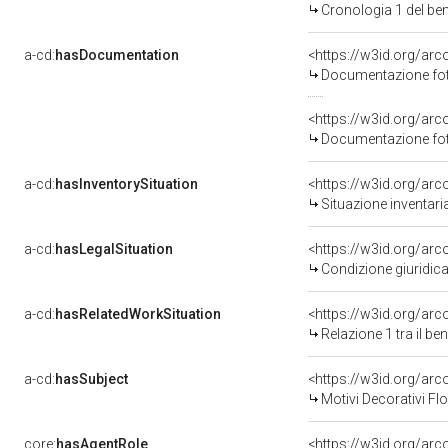
Cronologia 1 del b
a-cd:
hasDocumentation
Documentazione foto
Documentazione foto
a-cd:
hasInventorySituation
<https://w3id.org/ar
Situazione inventar
a-cd:
hasLegalSituation
<https://w3id.org/arc
Condizione giuridica
a-cd:
hasRelatedWorkSituation
<https://w3id.org/arc
Relazione 1 tra il b
a-cd:
hasSubject
<https://w3id.org/a
Motivi Decorativi Flo
core:
hasAgentRole
<https://w3id.org/ar