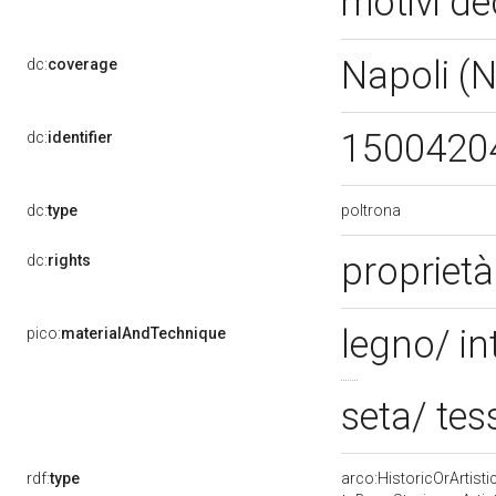
motivi dec
Napoli (
dc:
coverage
1500420
dc:
identifier
poltrona
dc:
type
propriet
dc:
rights
legno/ in
pico:
materialAndTechnique
seta/ tes
rdf:
type
arco:HistoricOrArtisti