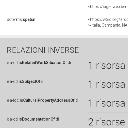
<https://sigecweb.be
dcterms:
spatial
<https://w3id.org/a
Italia, Campania, NA
RELAZIONI INVERSE
1 risorsa
è
a-cd:
isRelatedWorkSituationOf
di
1 risorsa
è
a-cd:
isSubjectOf
di
1 risorsa
è
a-loc:
isCulturalPropertyAddressOf
di
2 risorse
è
a-cd:
isDocumentationOf
di