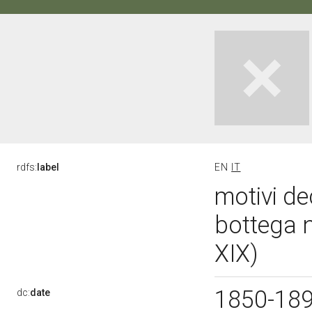
rdfs:
label
EN
IT
motivi dec
bottega 
XIX)
1850-18
dc:
date