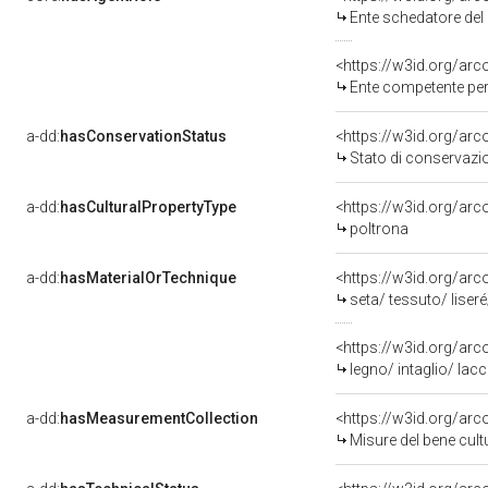
Ente schedatore del
<https://w3id.org/ar
Ente competente per tute
a-dd:
hasConservationStatus
<https://w3id.org/ar
Stato di conservazi
a-dd:
hasCulturalPropertyType
<https://w3id.org/a
poltrona
a-dd:
hasMaterialOrTechnique
<https://w3id.org/arc
seta/ tessuto/ liser
<https://w3id.org/arc
legno/ intaglio/ lac
a-dd:
hasMeasurementCollection
<https://w3id.org/ar
Misure del bene cul