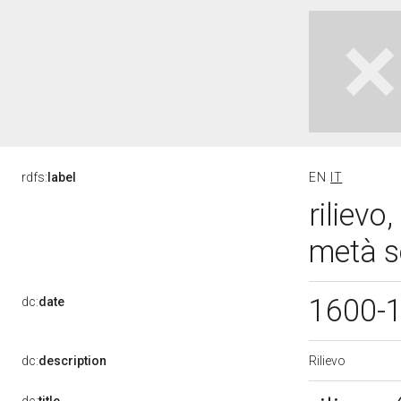
rdfs:
label
EN
IT
rilievo
metà s
1600-
dc:
date
Rilievo
dc:
description