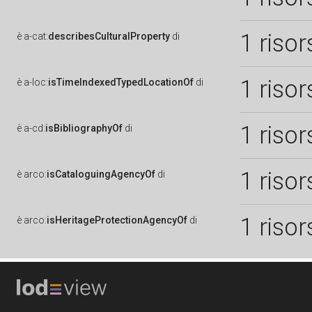
1 risor
è
a-cat:
describesCulturalProperty
di
1 risor
è
a-loc:
isTimeIndexedTypedLocationOf
di
1 risor
è
a-cd:
isBibliographyOf
di
1 risor
è
arco:
isCataloguingAgencyOf
di
1 risor
è
arco:
isHeritageProtectionAgencyOf
di