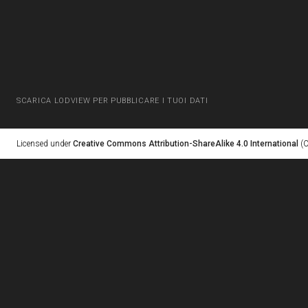
SCARICA LODVIEW PER PUBBLICARE I TUOI DATI
Licensed under
Creative Commons Attribution-ShareAlike 4.0 International
(C