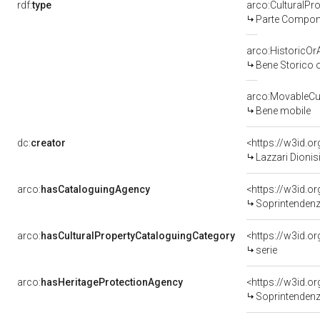
rdf:
type
arco:CulturalP
Parte Compone
arco:HistoricOrA
Bene Storico o
arco:MovableCul
Bene mobile
dc:
creator
<https://w3id.
Lazzari Dionis
arco:
hasCataloguingAgency
<https://w3id.
Soprintendenza 
arco:
hasCulturalPropertyCataloguingCategory
<https://w3id.o
serie
arco:
hasHeritageProtectionAgency
<https://w3id.
Soprintendenza