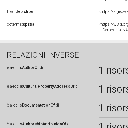
foaf:
depiction
dcterms:
spatial
<https://w3id.
Campania, NA,
RELAZIONI INVERSE
1 risor
è
a-cd:
isAuthorOf
di
1 risor
è
a-loc:
isCulturalPropertyAddressOf
di
1 risor
è
a-cd:
isDocumentationOf
di
1 risor
è
a-cd:
isAuthorshipAttributionOf
di