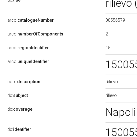
rilievo
dc:
title
00556579
arco:
catalogueNumber
2
arco:
numberOfComponents
15
arco:
regionIdentifier
15005
arco:
uniqueIdentifier
Rilievo
core:
description
rilievo
dc:
subject
Napoli
dc:
coverage
15005
dc:
identifier