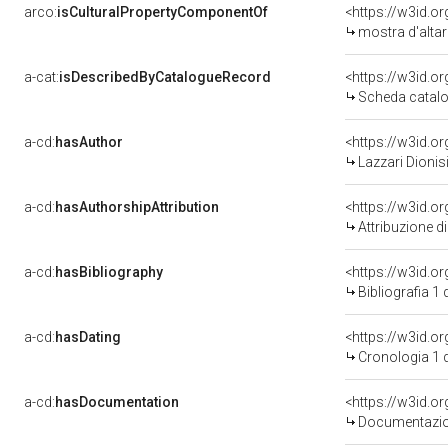
arco:
isCulturalPropertyComponentOf
<https://w3id.o
mostra d'altar
a-cat:
isDescribedByCatalogueRecord
<https://w3id.
Scheda catalo
a-cd:
hasAuthor
<https://w3id.
Lazzari Dionis
a-cd:
hasAuthorshipAttribution
<https://w3id.o
Attribuzione d
a-cd:
hasBibliography
<https://w3id.o
Bibliografia 1
a-cd:
hasDating
<https://w3id.o
Cronologia 1 
a-cd:
hasDocumentation
Documentazion