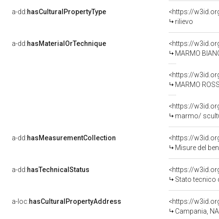
a-dd:
hasCulturalPropertyType
<https://w3id.
rilievo
a-dd:
hasMaterialOrTechnique
<https://w3id.o
MARMO BIAN
<https://w3id.o
MARMO ROSS
<https://w3id.o
marmo/ scult
a-dd:
hasMeasurementCollection
<https://w3id.
Misure del be
a-dd:
hasTechnicalStatus
<https://w3id.o
Stato tecnico
a-loc:
hasCulturalPropertyAddress
<https://w3id.
Campania, NA,