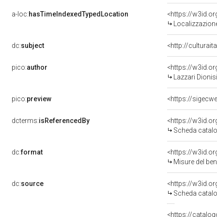
a-loc:
hasTimeIndexedTypedLocation
<https://w3id.
Localizzazione
dc:
subject
<http://culturai
pico:
author
<https://w3id.
Lazzari Dionis
pico:
preview
dcterms:
isReferencedBy
<https://w3id.
Scheda catalo
dc:
format
<https://w3id.
Misure del be
dc:
source
<https://w3id.
Scheda catalo
<https://catalog