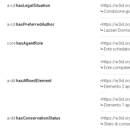
a-cd:
hasLegalSituation
Condizione giu
a-cd:
hasPreferredAuthor
<https://w3id.
Lazzari Dionis
core:
hasAgentRole
<https://w3id.
Ente schedatore 
<https://w3id.o
Ente competente per
a-dd:
hasAffixedElement
<https://w3id.
Elemento 2 a
<https://w3id.
Elemento 1 a
a-dd:
hasConservationStatus
<https://w3id.o
Stato di cons