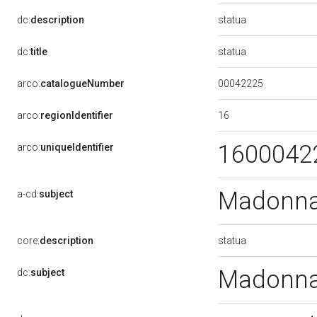
statua
dc:
description
statua
dc:
title
00042225
arco:
catalogueNumber
16
arco:
regionIdentifier
1600042
arco:
uniqueIdentifier
Madonna 
a-cd:
subject
statua
core:
description
Madonna 
dc:
subject