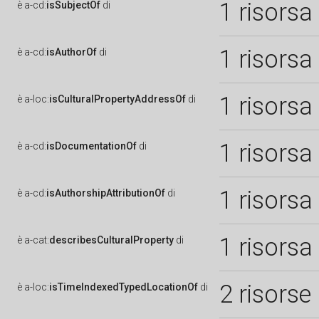
1 risorsa
è
a-cd:
isSubjectOf
di
1 risorsa
è
a-cd:
isAuthorOf
di
1 risorsa
è
a-loc:
isCulturalPropertyAddressOf
di
1 risorsa
è
a-cd:
isDocumentationOf
di
1 risorsa
è
a-cd:
isAuthorshipAttributionOf
di
1 risorsa
è
a-cat:
describesCulturalProperty
di
2 risorse
è
a-loc:
isTimeIndexedTypedLocationOf
di