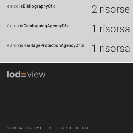
2 risorse
è
a-cd:
isBibliographyOf
di
1 risorsa
è
arco:
isCataloguingAgencyOf
di
1 risorsa
è
arco:
isHeritageProtectionAgencyOf
di
SCARICA LODVIEW PER PUBBLICARE I TUOI DATI