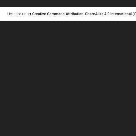
Licensed under
Creative Commons Attribution-ShareAlike 4.0 International
(C