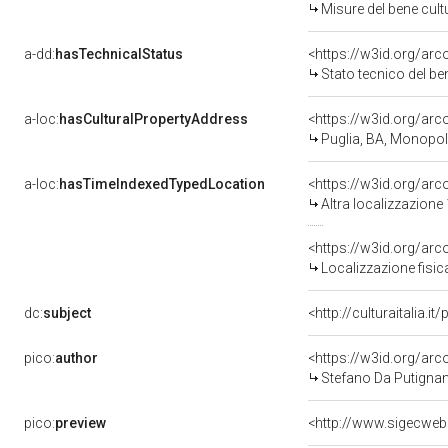
Misure del bene cul
a-dd:
hasTechnicalStatus
<https://w3id.org/ar
Stato tecnico del b
a-loc:
hasCulturalPropertyAddress
<https://w3id.org/a
Puglia, BA, Monopol
a-loc:
hasTimeIndexedTypedLocation
<https://w3id.org/ar
Altra localizzazione
<https://w3id.org/ar
Localizzazione fisic
dc:
subject
<http://culturaitalia.
pico:
author
<https://w3id.org/a
Stefano Da Putignano
pico:
preview
<http://www.sigecweb