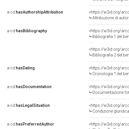
a-cd:
hasAuthorshipAttribution
<https://w3id.org/ar
Attribuzione di aut
a-cd:
hasBibliography
<https://w3id.org/ar
Bibliografia 1 del b
<https://w3id.org/ar
Bibliografia 2 del b
a-cd:
hasDating
<https://w3id.org/ar
Cronologia 1 del b
a-cd:
hasDocumentation
Documentazione foto
a-cd:
hasLegalSituation
Condizione giuridica
a-cd:
hasPreferredAuthor
<https://w3id.org/a