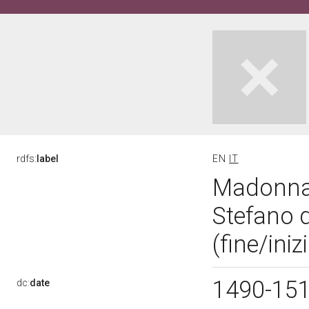
rdfs:
label
EN
IT
Madonna 
Stefano d
(fine/ini
1490-15
dc:
date