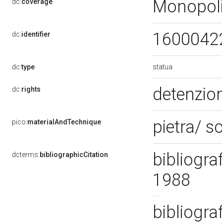
Monopoli
dc:
coverage
1600042
dc:
identifier
statua
dc:
type
detenzion
dc:
rights
pietra/ s
pico:
materialAndTechnique
bibliogra
dcterms:
bibliographicCitation
1988
bibliogra