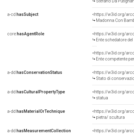
Stefano Da Putignano
a-cd:
hasSubject
<https://w3id.org/a
Madonna Con Bambi
core:
hasAgentRole
<https://w3id.org/ar
Ente schedatore del bene
<https://w3id.org/ar
Ente competente per tutel
a-dd:
hasConservationStatus
<https://w3id.org/ar
Stato di conservazi
a-dd:
hasCulturalPropertyType
<https://w3id.org/a
statua
a-dd:
hasMaterialOrTechnique
<https://w3id.org/arc
pietra/ scultura
a-dd:
hasMeasurementCollection
<https://w3id.org/ar