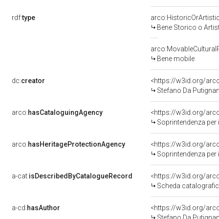
rdf:
type
arco:HistoricOrArtisti
Bene Storico o Artis
arco:MovableCultural
Bene mobile
dc:
creator
<https://w3id.org/a
Stefano Da Putignano
arco:
hasCataloguingAgency
<https://w3id.org/a
Soprintendenza per i 
arco:
hasHeritageProtectionAgency
<https://w3id.org/a
Soprintendenza per i 
a-cat:
isDescribedByCatalogueRecord
<https://w3id.org/a
Scheda catalografi
a-cd:
hasAuthor
<https://w3id.org/a
Stefano Da Putignano