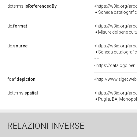
dcterms:
isReferencedBy
<https://w3id.org/a
Scheda catalografi
dc:
format
<https://w3id.org/ar
Misure del bene cul
dc:
source
<https://w3id.org/a
Scheda catalografi
<https://catalogo.beni
foaf:
depiction
<http://www.sigecweb
dcterms:
spatial
<https://w3id.org/a
Puglia, BA, Monopol
RELAZIONI INVERSE