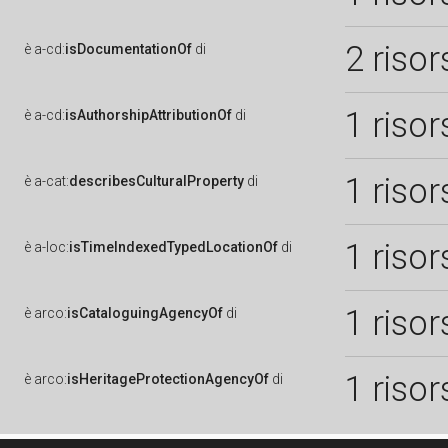
2 risor
è
a-cd:
isDocumentationOf
di
1 risor
è
a-cd:
isAuthorshipAttributionOf
di
1 risor
è
a-cat:
describesCulturalProperty
di
1 risor
è
a-loc:
isTimeIndexedTypedLocationOf
di
1 risor
è
arco:
isCataloguingAgencyOf
di
1 risor
è
arco:
isHeritageProtectionAgencyOf
di