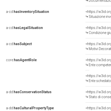
Documentazion
a-cd:
hasInventorySituation
<https://w3id.o
Situazione inv
a-cd:
hasLegalSituation
Condizione giu
a-cd:
hasSubject
<https://w3id.
Motivi Decorat
core:
hasAgentRole
<https://w3id.o
Ente competente per
<https://w3id.
Ente schedatore de
a-dd:
hasConservationStatus
<https://w3id.o
Stato di cons
a-dd:
hasCulturalPropertyType
<https://w3id.