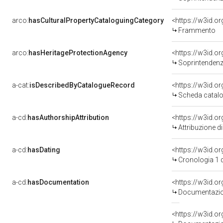
arco:
hasCulturalPropertyCataloguingCategory
<https://w3id.o
Frammento
arco:
hasHeritageProtectionAgency
<https://w3id.
Soprintendenza 
a-cat:
isDescribedByCatalogueRecord
<https://w3id.
Scheda catalo
a-cd:
hasAuthorshipAttribution
Attribuzione d
a-cd:
hasDating
<https://w3id.
Cronologia 1 
a-cd:
hasDocumentation
Documentazion