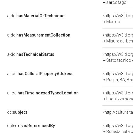
sarcofago
a-dd:
hasMaterialOrTechnique
<https://w3id.o
Marmo
a-dd:
hasMeasurementCollection
<https://w3id.
Misure del be
a-dd:
hasTechnicalStatus
<https://w3id.o
Stato tecnico
a-loc:
hasCulturalPropertyAddress
<https://w3id.
Puglia, BA, Bar
a-loc:
hasTimeIndexedTypedLocation
<https://w3id.
Localizzazione
dc:
subject
<http://culturai
dcterms:
isReferencedBy
<https://w3id.
Scheda catalo