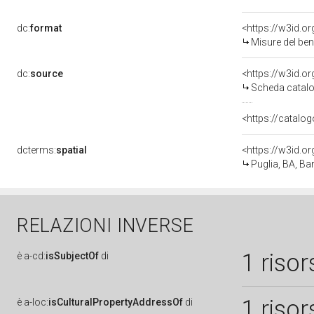
dc:
format
<https://w3id.
Misure del be
dc:
source
<https://w3id.
Scheda catalo
<https://catalog
dcterms:
spatial
<https://w3id.
Puglia, BA, Bar
RELAZIONI INVERSE
1 risor
è
a-cd:
isSubjectOf
di
1 risor
è
a-loc:
isCulturalPropertyAddressOf
di