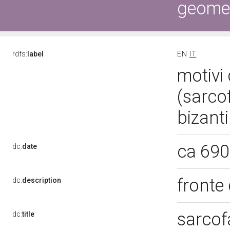
geometr
rdfs:
label
EN
IT
motivi 
(sarco
bizanti
ca 690
dc:
date
fronte
dc:
description
sarco
dc:
title