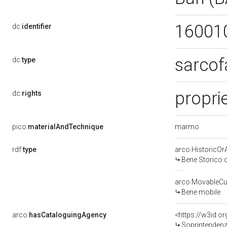
16001
dc:
identifier
sarco
dc:
type
proprie
dc:
rights
marmo
pico:
materialAndTechnique
rdf:
type
arco:HistoricOrA
Bene Storico o
arco:MovableCul
Bene mobile
arco:
hasCataloguingAgency
<https://w3id.
Soprintendenza 