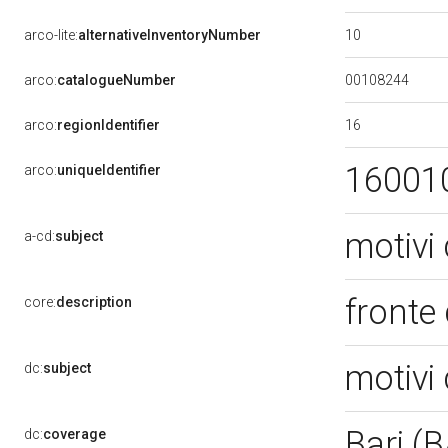
10
arco-lite:
alternativeInventoryNumber
00108244
arco:
catalogueNumber
16
arco:
regionIdentifier
16001
arco:
uniqueIdentifier
motivi 
a-cd:
subject
fronte
core:
description
motivi 
dc:
subject
Bari (
dc:
coverage