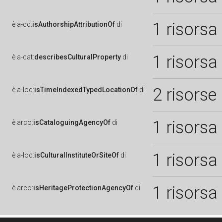
1 risorsa
è
a-cd:
isAuthorshipAttributionOf
di
1 risorsa
è
a-cat:
describesCulturalProperty
di
2 risorse
è
a-loc:
isTimeIndexedTypedLocationOf
di
1 risorsa
è
arco:
isCataloguingAgencyOf
di
1 risorsa
è
a-loc:
isCulturalInstituteOrSiteOf
di
1 risorsa
è
arco:
isHeritageProtectionAgencyOf
di