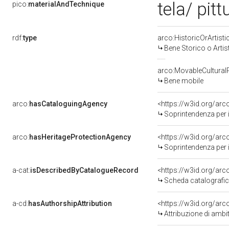
tela/ pitt
pico:
materialAndTechnique
rdf:
type
arco:HistoricOrArtisti
Bene Storico o Artis
arco:MovableCultural
Bene mobile
arco:
hasCataloguingAgency
<https://w3id.org/a
Soprintendenza per i 
arco:
hasHeritageProtectionAgency
<https://w3id.org/a
Soprintendenza per i 
a-cat:
isDescribedByCatalogueRecord
<https://w3id.org/a
Scheda catalografi
a-cd:
hasAuthorshipAttribution
<https://w3id.org/arc
Attribuzione di ambi