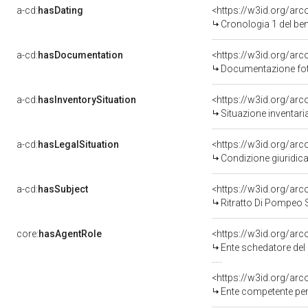
a-cd:
hasDating
<https://w3id.org/ar
Cronologia 1 del b
a-cd:
hasDocumentation
Documentazione foto
a-cd:
hasInventorySituation
<https://w3id.org/ar
Situazione inventar
a-cd:
hasLegalSituation
Condizione giuridica
a-cd:
hasSubject
<https://w3id.org/a
Ritratto Di Pompeo S
core:
hasAgentRole
<https://w3id.org/ar
Ente schedatore del bene
<https://w3id.org/ar
Ente competente per tutel