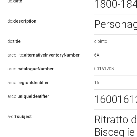
1800-18
dc:
date
Persona
dc:
description
dipinto
dc:
title
6A
arco-lite:
alternativeInventoryNumber
00161208
arco:
catalogueNumber
16
arco:
regionIdentifier
1600161
arco:
uniqueIdentifier
Ritratto 
a-cd:
subject
Bisceglie