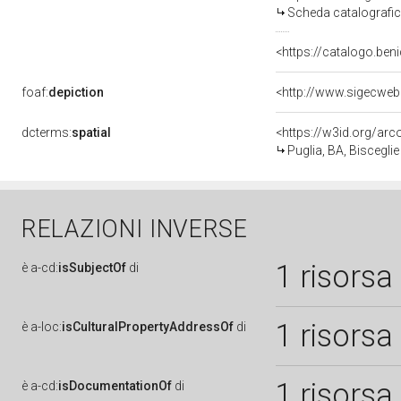
Scheda catalografi
<https://catalogo.beni
foaf:
depiction
<http://www.sigecweb
dcterms:
spatial
<https://w3id.org/a
Puglia, BA, Bisceglie
RELAZIONI INVERSE
1 risorsa
è
a-cd:
isSubjectOf
di
1 risorsa
è
a-loc:
isCulturalPropertyAddressOf
di
1 risorsa
è
a-cd:
isDocumentationOf
di