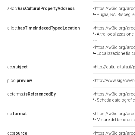
a-loc:
hasCulturalPropertyAddress
<https://w3id.org/a
Puglia, BA, Bisceglie
a-loc:
hasTimeIndexedTypedLocation
<https://w3id.org/ar
Altra localizzazione
<https://w3id.org/ar
Localizzazione fisic
dc:
subject
<http://culturaitalia.
pico:
preview
<http://www.sigecweb
dcterms:
isReferencedBy
<https://w3id.org/a
Scheda catalografi
dc:
format
<https://w3id.org/ar
Misure del bene cul
dc:
source
<https://w3id.org/a