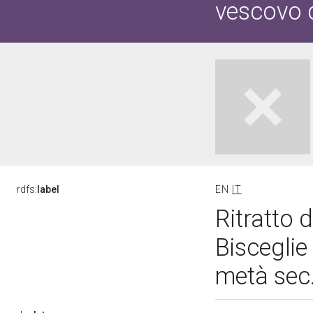
vescovo d
rdfs:
label
EN
IT
Ritratto 
Bisceglie
metà sec