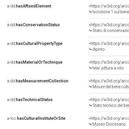
a-dd:
hasAffixedElement
<https://w3id.org/arc
Iscrizione 1 sul be
a-dd:
hasConservationStatus
<https://w3id.org/ar
Stato di conservazi
a-dd:
hasCulturalPropertyType
<https://w3id.org/a
dipinto
a-dd:
hasMaterialOrTechnique
<https://w3id.org/arco
tela/ pittura a olio
a-dd:
hasMeasurementCollection
<https://w3id.org/ar
Misure del bene cul
a-dd:
hasTechnicalStatus
<https://w3id.org/ar
Stato tecnico del b
a-loc:
hasCulturalInstituteOrSite
<https://w3id.org/ar
Museo Diocesano