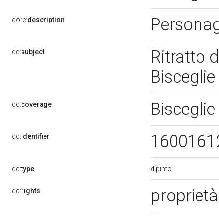
Persona
core:
description
Ritratto 
dc:
subject
Bisceglie
Bisceglie
dc:
coverage
1600161
dc:
identifier
dipinto
dc:
type
proprietà
dc:
rights