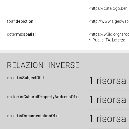
<https://catalogo.beni
foaf:
depiction
<http://www.sigecweb
dcterms:
spatial
<https://w3id.org/a
Puglia, TA, Laterza
RELAZIONI INVERSE
1 risorsa
è
a-cd:
isSubjectOf
di
1 risorsa
è
a-loc:
isCulturalPropertyAddressOf
di
1 risorsa
è
a-cd:
isDocumentationOf
di