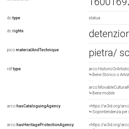
1600169
statua
dc:
type
detenzion
dc:
rights
pietra/ s
pico:
materialAndTechnique
rdf:
type
arco:HistoricOrArtisti
Bene Storico o Artis
arco:MovableCultural
Bene mobile
arco:
hasCataloguingAgency
<https://w3id.org/a
Soprintendenza per i 
arco:
hasHeritageProtectionAgency
<https://w3id.org/a