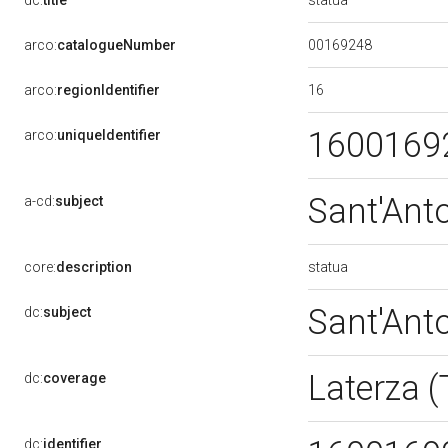
dc:
title
00169248
arco:
catalogueNumber
16
arco:
regionIdentifier
1600169
arco:
uniqueIdentifier
Sant'Ant
a-cd:
subject
statua
core:
description
Sant'Ant
dc:
subject
Laterza 
dc:
coverage
dc:
identifier