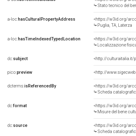
Stato tecnico del b
a-loc:
hasCulturalPropertyAddress
<https://w3id.org/a
Puglia, TA, Laterza
a-loc:
hasTimeIndexedTypedLocation
<https://w3id.org/ar
Localizzazione fisic
dc:
subject
<http://culturaitalia.
pico:
preview
<http://www.sigecweb
dcterms:
isReferencedBy
<https://w3id.org/a
Scheda catalografi
dc:
format
<https://w3id.org/ar
Misure del bene cul
dc:
source
<https://w3id.org/a
Scheda catalografi