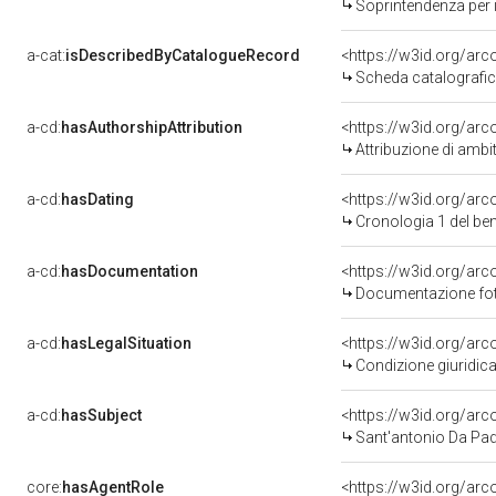
Soprintendenza per i 
a-cat:
isDescribedByCatalogueRecord
<https://w3id.org/a
Scheda catalografi
a-cd:
hasAuthorshipAttribution
<https://w3id.org/arc
Attribuzione di ambi
a-cd:
hasDating
<https://w3id.org/ar
Cronologia 1 del b
a-cd:
hasDocumentation
Documentazione foto
a-cd:
hasLegalSituation
Condizione giuridica
a-cd:
hasSubject
<https://w3id.org/a
Sant'antonio Da Pa
core:
hasAgentRole
<https://w3id.org/ar