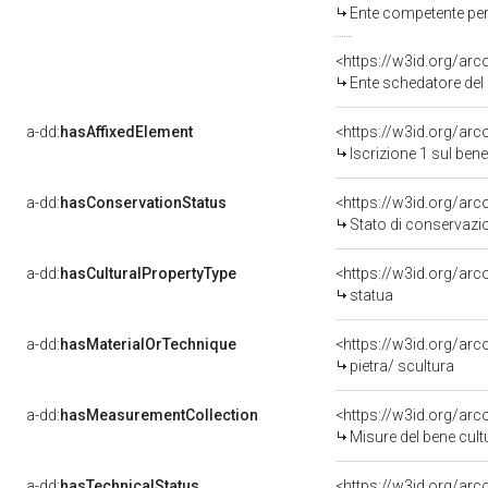
Ente competente per tutel
<https://w3id.org/ar
Ente schedatore del bene
a-dd:
hasAffixedElement
<https://w3id.org/arc
Iscrizione 1 sul be
a-dd:
hasConservationStatus
<https://w3id.org/ar
Stato di conservazi
a-dd:
hasCulturalPropertyType
<https://w3id.org/a
statua
a-dd:
hasMaterialOrTechnique
<https://w3id.org/arc
pietra/ scultura
a-dd:
hasMeasurementCollection
<https://w3id.org/ar
Misure del bene cul
a-dd:
hasTechnicalStatus
<https://w3id.org/ar