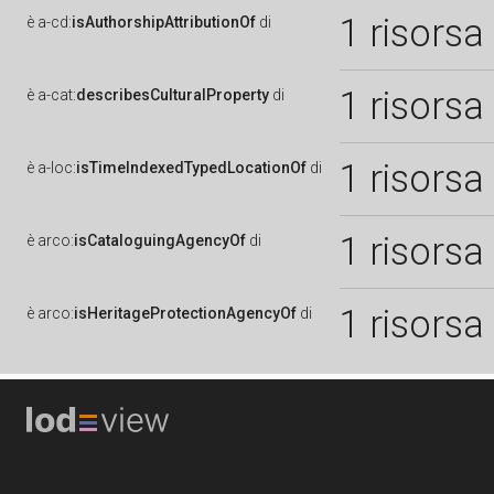
1 risorsa
è
a-cd:
isAuthorshipAttributionOf
di
1 risorsa
è
a-cat:
describesCulturalProperty
di
1 risorsa
è
a-loc:
isTimeIndexedTypedLocationOf
di
1 risorsa
è
arco:
isCataloguingAgencyOf
di
1 risorsa
è
arco:
isHeritageProtectionAgencyOf
di