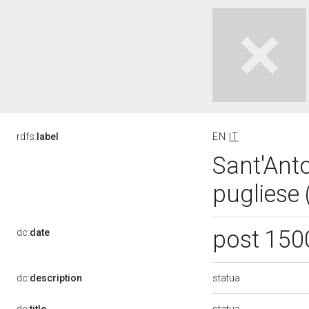
rdfs:
label
EN
IT
Sant'Ant
pugliese 
post 150
dc:
date
statua
dc:
description
statua