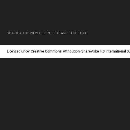
SCARICA LODVIEW PER PUBBLICARE I TUOI DATI
Licensed under
Creative Commons Attribution-ShareAlike 4.0 International
(C