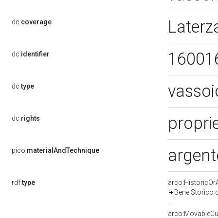
Laterz
dc:
coverage
16001
dc:
identifier
vassoi
dc:
type
proprie
dc:
rights
argent
pico:
materialAndTechnique
rdf:
type
arco:HistoricOrA
Bene Storico o
arco:MovableCul