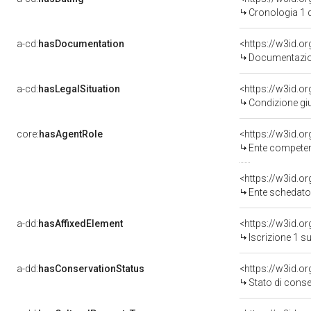
Cronologia 1 
a-cd:
hasDocumentation
Documentazion
a-cd:
hasLegalSituation
Condizione giu
core:
hasAgentRole
<https://w3id.o
Ente competente per
<https://w3id.
Ente schedatore de
a-dd:
hasAffixedElement
<https://w3id.o
Iscrizione 1 s
a-dd:
hasConservationStatus
<https://w3id.o
Stato di cons