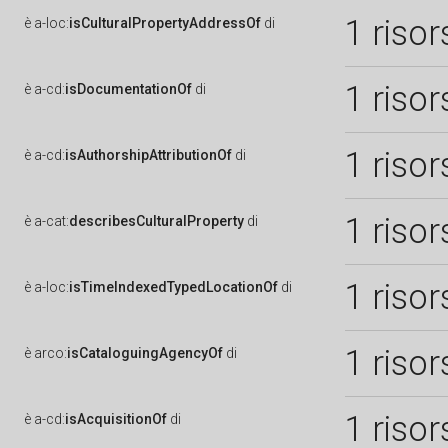
1 risor
è
a-loc:
isCulturalPropertyAddressOf
di
1 risor
è
a-cd:
isDocumentationOf
di
1 risor
è
a-cd:
isAuthorshipAttributionOf
di
1 risor
è
a-cat:
describesCulturalProperty
di
1 risor
è
a-loc:
isTimeIndexedTypedLocationOf
di
1 risor
è
arco:
isCataloguingAgencyOf
di
1 risor
è
a-cd:
isAcquisitionOf
di