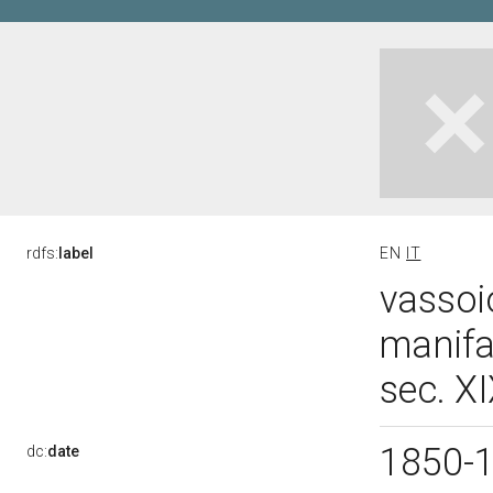
rdfs:
label
EN
IT
vassoi
manifa
sec. X
1850-
dc:
date