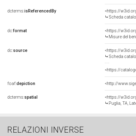
dcterms:
isReferencedBy
<https://w3id.
Scheda catalo
dc:
format
<https://w3id.
Misure del be
dc:
source
<https://w3id.
Scheda catalo
<https://catalog
foaf:
depiction
dcterms:
spatial
<https://w3id.
Puglia, TA, Lat
RELAZIONI INVERSE