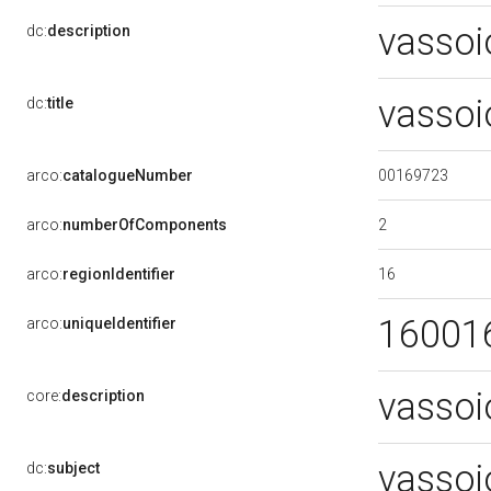
vassoi
dc:
description
vassoi
dc:
title
00169723
arco:
catalogueNumber
2
arco:
numberOfComponents
16
arco:
regionIdentifier
16001
arco:
uniqueIdentifier
vassoi
core:
description
vassoi
dc:
subject