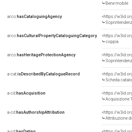
Bene mobile
arco:
hasCataloguingAgency
<https://w3id.
Soprintendenza 
arco:
hasCulturalPropertyCataloguingCategory
<https://w3id.o
coppia
arco:
hasHeritageProtectionAgency
<https://w3id.
Soprintendenza 
a-cat:
isDescribedByCatalogueRecord
<https://w3id.
Scheda catalo
a-cd:
hasAcquisition
<https://w3id.o
Acquisizione 1
a-cd:
hasAuthorshipAttribution
Attribuzione d
a-cd:
hasDating
<https://w3id.