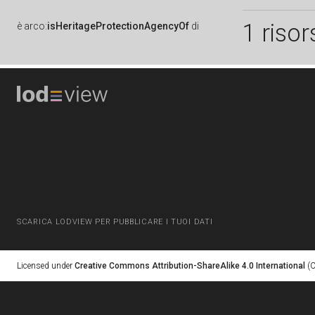
1 risor
è
arco:
isHeritageProtectionAgencyOf
di
SCARICA LODVIEW PER PUBBLICARE I TUOI DATI
Licensed under
Creative Commons Attribution-ShareAlike 4.0 International
(C