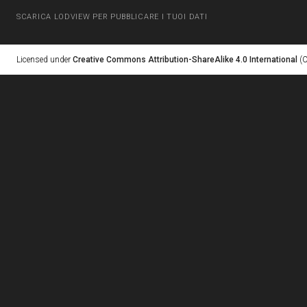
SCARICA LODVIEW PER PUBBLICARE I TUOI DATI
Licensed under
Creative Commons Attribution-ShareAlike 4.0 International
(C