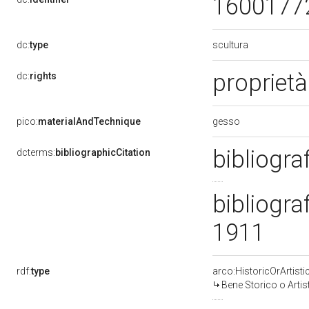
1600177
scultura
dc:
type
proprietà
dc:
rights
gesso
pico:
materialAndTechnique
bibliogra
dcterms:
bibliographicCitation
bibliogra
1911
rdf:
type
arco:HistoricOrArtisti
Bene Storico o Artis