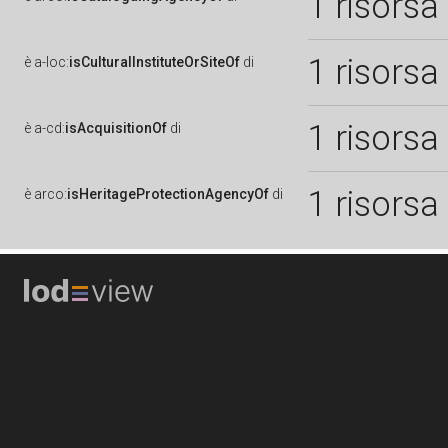
1 risorsa
1 risorsa
è
a-loc:
isCulturalInstituteOrSiteOf
di
1 risorsa
è
a-cd:
isAcquisitionOf
di
1 risorsa
è
arco:
isHeritageProtectionAgencyOf
di