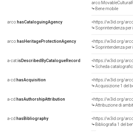
arco:MovableCultural
Bene mobile
arco:
hasCataloguingAgency
<https://w3id.org/a
Soprintendenza per i 
arco:
hasHeritageProtectionAgency
<https://w3id.org/a
Soprintendenza per i 
a-cat:
isDescribedByCatalogueRecord
<https://w3id.org/a
Scheda catalografi
a-cd:
hasAcquisition
<https://w3id.org/ar
Acquisizione 1 del 
a-cd:
hasAuthorshipAttribution
<https://w3id.org/arc
Attribuzione di ambi
a-cd:
hasBibliography
<https://w3id.org/ar
Bibliografia 1 del b