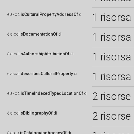
1 risorsa
è
a-loc:
isCulturalPropertyAddressOf
di
1 risorsa
è
a-cd:
isDocumentationOf
di
1 risorsa
è
a-cd:
isAuthorshipAttributionOf
di
1 risorsa
è
a-cat:
describesCulturalProperty
di
2 risorse
è
a-loc:
isTimeIndexedTypedLocationOf
di
2 risorse
è
a-cd:
isBibliographyOf
di
è
arco:
isCataloguingAgencyOf
di