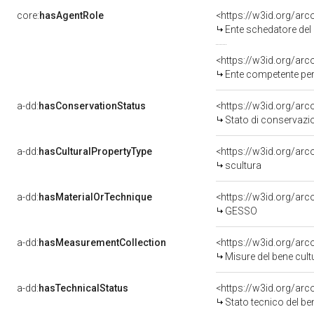
core:
hasAgentRole
<https://w3id.org/ar
Ente schedatore del bene
<https://w3id.org/ar
Ente competente per tutel
a-dd:
hasConservationStatus
<https://w3id.org/ar
Stato di conservazi
a-dd:
hasCulturalPropertyType
<https://w3id.org/a
scultura
a-dd:
hasMaterialOrTechnique
<https://w3id.org/ar
GESSO
a-dd:
hasMeasurementCollection
<https://w3id.org/ar
Misure del bene cul
a-dd:
hasTechnicalStatus
<https://w3id.org/ar
Stato tecnico del b