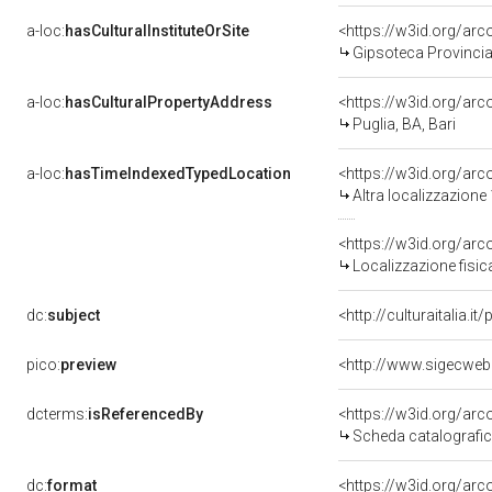
a-loc:
hasCulturalInstituteOrSite
<https://w3id.org/ar
Gipsoteca Provincia
a-loc:
hasCulturalPropertyAddress
<https://w3id.org/a
Puglia, BA, Bari
a-loc:
hasTimeIndexedTypedLocation
<https://w3id.org/ar
Altra localizzazione
<https://w3id.org/ar
Localizzazione fisic
dc:
subject
<http://culturaitalia.
pico:
preview
<http://www.sigecweb
dcterms:
isReferencedBy
<https://w3id.org/a
Scheda catalografi
dc:
format
<https://w3id.org/ar