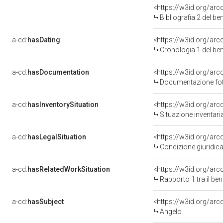
<https://w3id.org/ar
Bibliografia 2 del b
a-cd:
hasDating
<https://w3id.org/ar
Cronologia 1 del b
a-cd:
hasDocumentation
Documentazione foto
a-cd:
hasInventorySituation
<https://w3id.org/ar
Situazione inventar
a-cd:
hasLegalSituation
Condizione giuridica
a-cd:
hasRelatedWorkSituation
<https://w3id.org/ar
Rapporto 1 tra il be
a-cd:
hasSubject
<https://w3id.org/a
Angelo