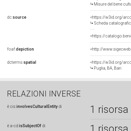
Misure del bene cul
dc:
source
<https://w3id.org/a
Scheda catalografi
<https://catalogo.beni
foaf:
depiction
<http://www.sigecweb
dcterms:
spatial
<https://w3id.org/a
Puglia, BA, Bari
RELAZIONI INVERSE
1 risorsa
è
cis:
involvesCulturalEntity
di
1 risorsa
è
a-cd:
isSubjectOf
di