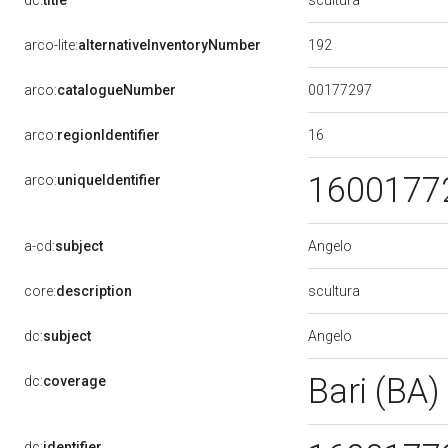
dc:
title
192
arco-lite:
alternativeInventoryNumber
00177297
arco:
catalogueNumber
16
arco:
regionIdentifier
1600177
arco:
uniqueIdentifier
Angelo
a-cd:
subject
scultura
core:
description
Angelo
dc:
subject
Bari (BA)
dc:
coverage
dc:
identifier