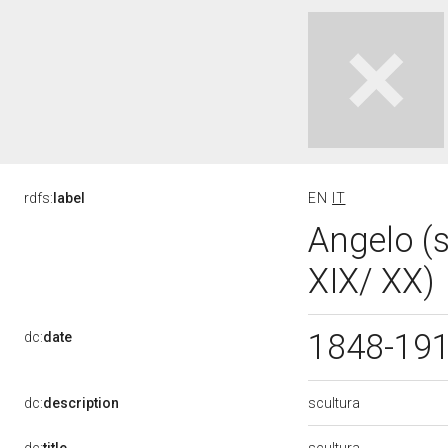
rdfs:
label
EN
IT
Angelo (s
XIX/ XX)
1848-19
dc:
date
scultura
dc:
description
scultura