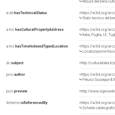
Misure del bene cul
a-dd:
hasTechnicalStatus
<https://w3id.org/ar
Stato tecnico del b
a-loc:
hasCulturalPropertyAddress
<https://w3id.org/a
Italia, Puglia, LE, Tug
a-loc:
hasTimeIndexedTypedLocation
<https://w3id.org/ar
Localizzazione fisic
dc:
subject
<http://culturaitalia.
pico:
author
<https://w3id.org/a
Peluso Giuseppe & Mi
pico:
preview
<http://www.sigecweb
dcterms:
isReferencedBy
<https://w3id.org/a
Scheda catalografi