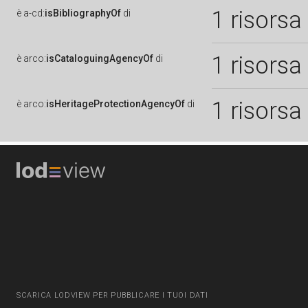
1 risorsa
è
a-cd:
isBibliographyOf
di
1 risorsa
è
arco:
isCataloguingAgencyOf
di
1 risorsa
è
arco:
isHeritageProtectionAgencyOf
di
SCARICA LODVIEW PER PUBBLICARE I TUOI DATI