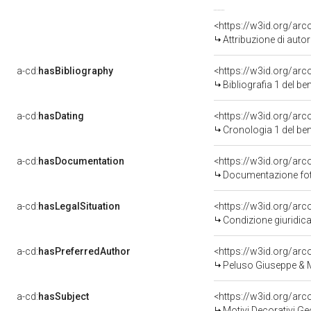
<https://w3id.org/ar
Attribuzione di aut
a-cd:
hasBibliography
<https://w3id.org/ar
Bibliografia 1 del b
a-cd:
hasDating
<https://w3id.org/ar
Cronologia 1 del b
a-cd:
hasDocumentation
Documentazione foto
a-cd:
hasLegalSituation
Condizione giuridica
a-cd:
hasPreferredAuthor
<https://w3id.org/a
Peluso Giuseppe & Mi
a-cd:
hasSubject
<https://w3id.org/a
Motivi Decorativi Ge