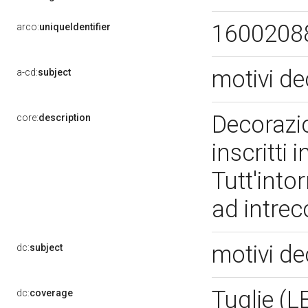
1600208
arco:
uniqueIdentifier
motivi de
a-cd:
subject
Decorazio
core:
description
inscritti
Tutt'into
ad intrec
motivi de
dc:
subject
Tuglie (L
dc:
coverage