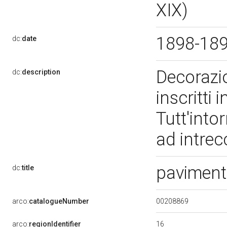
XIX)
1898-18
dc:
date
Decorazio
dc:
description
inscritti
Tutt'into
ad intrec
pavimen
dc:
title
00208869
arco:
catalogueNumber
16
arco:
regionIdentifier