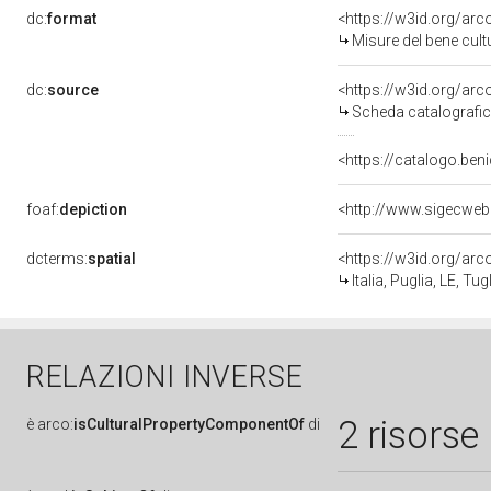
dc:
format
<https://w3id.org/ar
Misure del bene cul
dc:
source
<https://w3id.org/a
Scheda catalografi
<https://catalogo.beni
foaf:
depiction
<http://www.sigecweb
dcterms:
spatial
<https://w3id.org/a
Italia, Puglia, LE, Tug
RELAZIONI INVERSE
2 risorse
è
arco:
isCulturalPropertyComponentOf
di