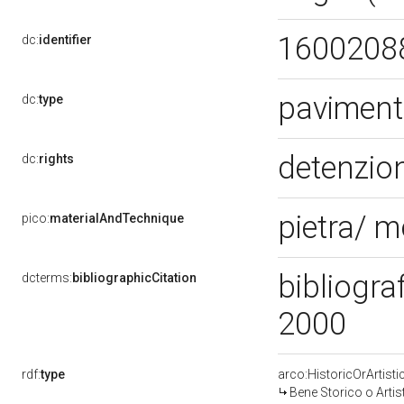
1600208
dc:
identifier
pavimen
dc:
type
detenzion
dc:
rights
pietra/ 
pico:
materialAndTechnique
bibliograf
dcterms:
bibliographicCitation
2000
rdf:
type
arco:HistoricOrArtisti
Bene Storico o Artis