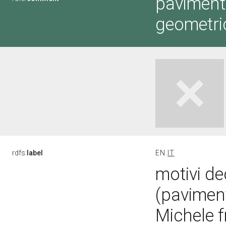
pavimento
geometric
rdfs:
label
EN
IT
motivi de
(pavimen
Michele fr