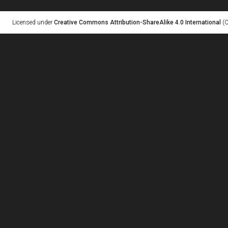
Licensed under
Creative Commons Attribution-ShareAlike 4.0 International
(C