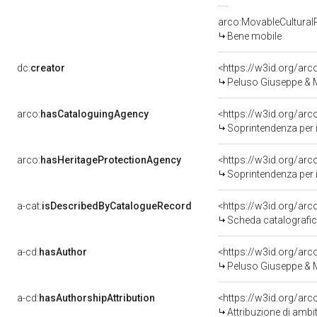
arco:MovableCultural
Bene mobile
dc:
creator
<https://w3id.org/a
Peluso Giuseppe & Mi
arco:
hasCataloguingAgency
<https://w3id.org/a
Soprintendenza per i 
arco:
hasHeritageProtectionAgency
<https://w3id.org/a
Soprintendenza per i 
a-cat:
isDescribedByCatalogueRecord
<https://w3id.org/a
Scheda catalografi
a-cd:
hasAuthor
<https://w3id.org/a
Peluso Giuseppe & Mi
a-cd:
hasAuthorshipAttribution
<https://w3id.org/arc
Attribuzione di ambi