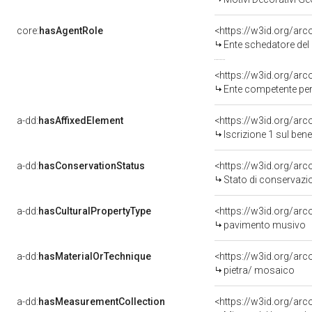
core:
hasAgentRole
<https://w3id.org/ar
Ente schedatore del bene
<https://w3id.org/ar
Ente competente per tutel
a-dd:
hasAffixedElement
<https://w3id.org/arc
Iscrizione 1 sul ben
a-dd:
hasConservationStatus
<https://w3id.org/ar
Stato di conservazi
a-dd:
hasCulturalPropertyType
<https://w3id.org/a
pavimento musivo
a-dd:
hasMaterialOrTechnique
<https://w3id.org/arc
pietra/ mosaico
a-dd:
hasMeasurementCollection
<https://w3id.org/ar