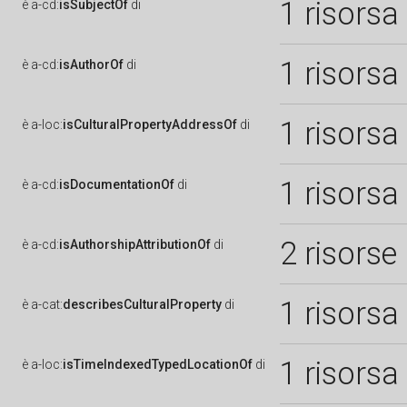
1 risorsa
è
a-cd:
isSubjectOf
di
1 risorsa
è
a-cd:
isAuthorOf
di
1 risorsa
è
a-loc:
isCulturalPropertyAddressOf
di
1 risorsa
è
a-cd:
isDocumentationOf
di
2 risorse
è
a-cd:
isAuthorshipAttributionOf
di
1 risorsa
è
a-cat:
describesCulturalProperty
di
1 risorsa
è
a-loc:
isTimeIndexedTypedLocationOf
di