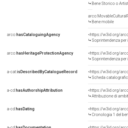
Bene Storico o Artis
arco:MovableCultural
Bene mobile
arco:
hasCataloguingAgency
<https://w3id.org/a
Soprintendenza per i 
arco:
hasHeritageProtectionAgency
<https://w3id.org/a
Soprintendenza per i 
a-cat:
isDescribedByCatalogueRecord
<https://w3id.org/a
Scheda catalografi
a-cd:
hasAuthorshipAttribution
<https://w3id.org/arc
Attribuzione di ambi
a-cd:
hasDating
<https://w3id.org/ar
Cronologia 1 del b
a-cd:
hasDocumentation