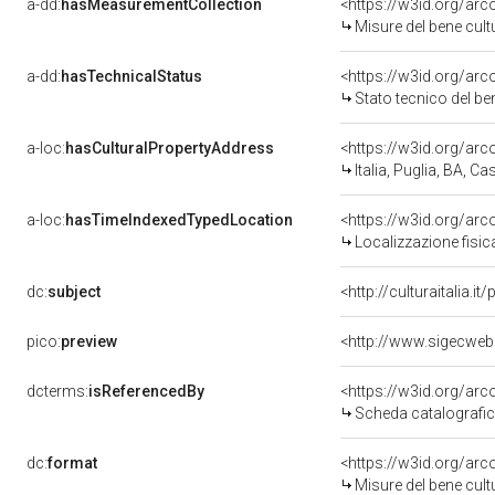
a-dd:
hasMeasurementCollection
<https://w3id.org/ar
Misure del bene cul
a-dd:
hasTechnicalStatus
<https://w3id.org/ar
Stato tecnico del b
a-loc:
hasCulturalPropertyAddress
<https://w3id.org/a
Italia, Puglia, BA,
a-loc:
hasTimeIndexedTypedLocation
<https://w3id.org/ar
Localizzazione fisic
dc:
subject
<http://culturaitalia.
pico:
preview
<http://www.sigecweb
dcterms:
isReferencedBy
<https://w3id.org/a
Scheda catalografi
dc:
format
<https://w3id.org/ar
Misure del bene cul