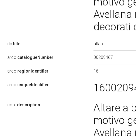
motivo g
Avellana r
decorati 
altare
dc:
title
00209467
arco:
catalogueNumber
16
arco:
regionIdentifier
1600209
arco:
uniqueIdentifier
Altare a 
core:
description
motivo g
Avellana r