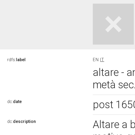
rdfs:
label
EN
IT
altare - 
metà sec.
post 165
dc:
date
Altare a 
dc:
description