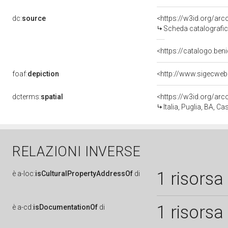
dc:
source
<https://w3id.org/a
Scheda catalografi
<https://catalogo.beni
foaf:
depiction
<http://www.sigecweb
dcterms:
spatial
<https://w3id.org/a
Italia, Puglia, BA,
RELAZIONI INVERSE
1 risorsa
è
a-loc:
isCulturalPropertyAddressOf
di
1 risorsa
è
a-cd:
isDocumentationOf
di