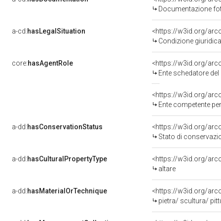
Documentazione foto
a-cd:
hasLegalSituation
Condizione giuridica
core:
hasAgentRole
<https://w3id.org/ar
Ente schedatore del bene
<https://w3id.org/ar
Ente competente per tutel
a-dd:
hasConservationStatus
<https://w3id.org/ar
Stato di conservazi
a-dd:
hasCulturalPropertyType
<https://w3id.org/a
altare
a-dd:
hasMaterialOrTechnique
<https://w3id.org/arc
pietra/ scultura/ pit