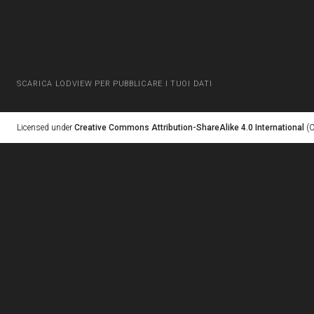
SCARICA LODVIEW PER PUBBLICARE I TUOI DATI
Licensed under
Creative Commons Attribution-ShareAlike 4.0 International
(C