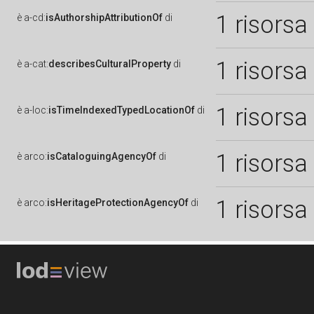
1 risorsa
è
a-cd:
isAuthorshipAttributionOf
di
1 risorsa
è
a-cat:
describesCulturalProperty
di
1 risorsa
è
a-loc:
isTimeIndexedTypedLocationOf
di
1 risorsa
è
arco:
isCataloguingAgencyOf
di
1 risorsa
è
arco:
isHeritageProtectionAgencyOf
di