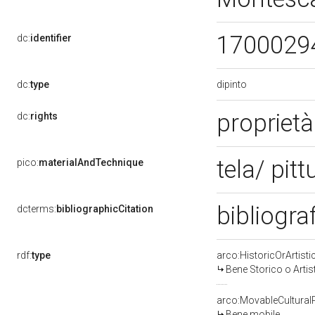
1700029
dc:
identifier
dipinto
dc:
type
proprietà
dc:
rights
tela/ pitt
pico:
materialAndTechnique
bibliograf
dcterms:
bibliographicCitation
rdf:
type
arco:HistoricOrArtisti
Bene Storico o Artis
arco:MovableCultural
Bene mobile