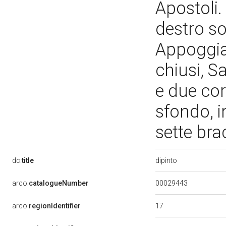
Apostoli.
destro sol
Appoggiat
chiusi, S
e due cor
sfondo, i
sette bra
dipinto
dc:
title
00029443
arco:
catalogueNumber
17
arco:
regionIdentifier