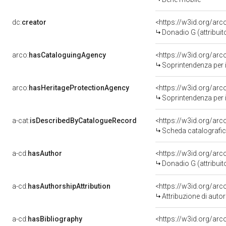
dc:
creator
<https://w3id.org/a
Donadio G (attribuit
arco:
hasCataloguingAgency
<https://w3id.org/a
Soprintendenza per i 
arco:
hasHeritageProtectionAgency
<https://w3id.org/a
Soprintendenza per i 
a-cat:
isDescribedByCatalogueRecord
<https://w3id.org/a
Scheda catalografi
a-cd:
hasAuthor
<https://w3id.org/a
Donadio G (attribuit
a-cd:
hasAuthorshipAttribution
<https://w3id.org/ar
Attribuzione di aut
a-cd:
hasBibliography
<https://w3id.org/ar