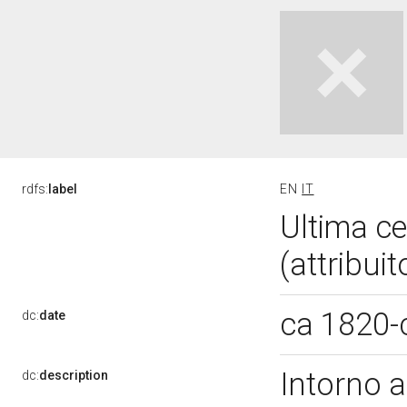
rdfs:
label
EN
IT
Ultima ce
(attribui
ca 1820-
dc:
date
Intorno a
dc:
description