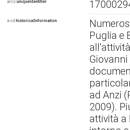
1700029
arco:
uniqueIdentifier
Numerosi s
a-cd:
historicalInformation
Puglia e 
all’attivi
Giovanni 
document
particola
ad Anzi (
2009). P
attività 