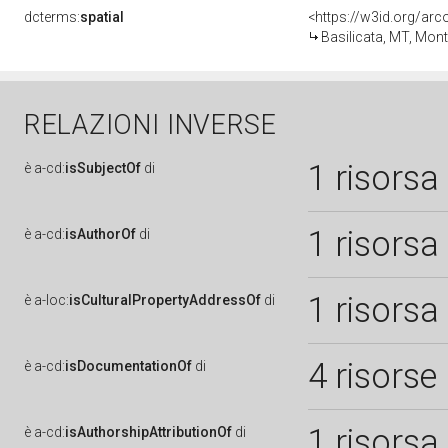
dcterms:
spatial
<https://w3id.org/a
Basilicata, MT, Mon
RELAZIONI INVERSE
1 risorsa
è
a-cd:
isSubjectOf
di
1 risorsa
è
a-cd:
isAuthorOf
di
1 risorsa
è
a-loc:
isCulturalPropertyAddressOf
di
4 risorse
è
a-cd:
isDocumentationOf
di
1 risorsa
è
a-cd:
isAuthorshipAttributionOf
di