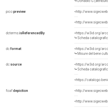
Donadio G (attribuit
pico:
preview
<http://www.sigecweb
dcterms:
isReferencedBy
<https://w3id.org/a
Scheda catalografi
dc:
format
<https://w3id.org/ar
Misure del bene cul
dc:
source
<https://w3id.org/a
Scheda catalografi
<https://catalogo.beni
foaf:
depiction
<http://www.sigecweb