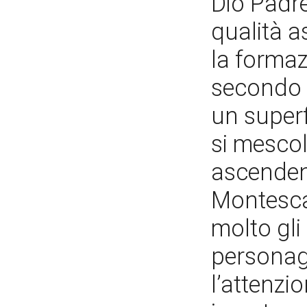
Dio Padr
qualità a
la formazi
secondo S
un superf
si mesco
ascendenz
Montesca
molto gli
personagg
l’attenzi