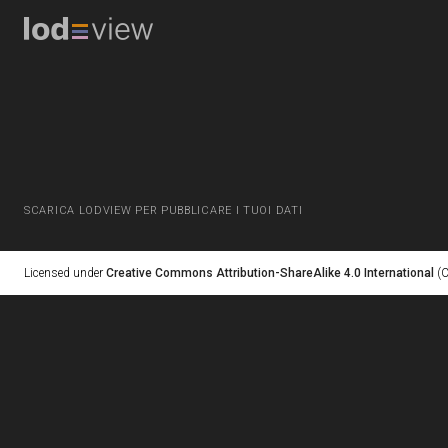
SCARICA LODVIEW PER PUBBLICARE I TUOI DATI
Licensed under
Creative Commons Attribution-ShareAlike 4.0 International
(C