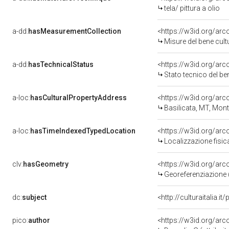
tela/ pittura a olio
a-dd:
hasMeasurementCollection
<https://w3id.org/ar
Misure del bene cul
a-dd:
hasTechnicalStatus
<https://w3id.org/ar
Stato tecnico del b
a-loc:
hasCulturalPropertyAddress
<https://w3id.org/a
Basilicata, MT, Mon
a-loc:
hasTimeIndexedTypedLocation
<https://w3id.org/ar
Localizzazione fisic
clv:
hasGeometry
<https://w3id.org/ar
Georeferenziazione 
dc:
subject
<http://culturaitalia.
pico:
author
<https://w3id.org/a