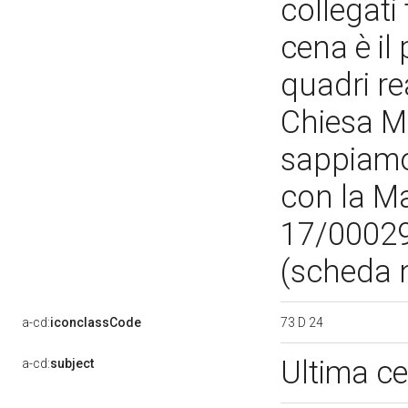
collegati 
cena è il 
quadri rea
Chiesa M
sappiamo 
con la M
17/00029
(scheda 
73 D 24
a-cd:
iconclassCode
Ultima c
a-cd:
subject