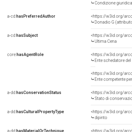
Condizione giuridica
a-cd:
hasPreferredAuthor
<https://w3id.org/a
Donadio G (attribuit
a-cd:
hasSubject
<https://w3id.org/a
Ultima Cena
core:
hasAgentRole
<https://w3id.org/ar
Ente schedatore del bene
<https://w3id.org/ar
Ente competente per tutela
a-dd:
hasConservationStatus
<https://w3id.org/ar
Stato di conservazi
a-dd:
hasCulturalPropertyType
<https://w3id.org/a
dipinto
a-dd:
hasMaterialOrTechnique
<https://w3id.org/arco