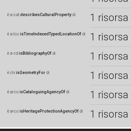
1 risorsa
è
a-cat:
describesCulturalProperty
di
1 risorsa
è
a-loc:
isTimeIndexedTypedLocationOf
di
1 risorsa
è
a-cd:
isBibliographyOf
di
1 risorsa
è
clv:
isGeometryFor
di
1 risorsa
è
arco:
isCataloguingAgencyOf
di
1 risorsa
è
arco:
isHeritageProtectionAgencyOf
di