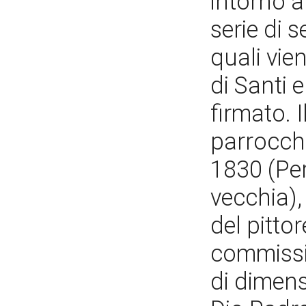
intorno a
serie di s
quali vie
di Santi 
firmato. 
parrocchi
1830 (Per
vecchia),
del pittor
commissio
di dimens