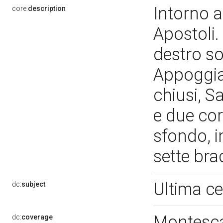
Intorno a
core:
description
Apostoli.
destro sol
Appoggiat
chiusi, S
e due cor
sfondo, i
sette bra
Ultima c
dc:
subject
Montesca
dc:
coverage