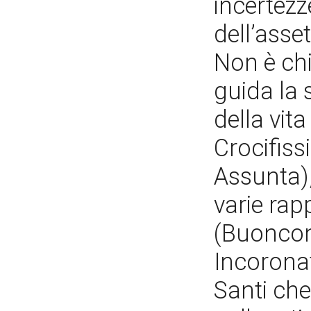
incertezz
dell’asse
Non è chi
guida la 
della vita
Crocifiss
Assunta),
varie ra
(Buoncon
Incoronata
Santi ch