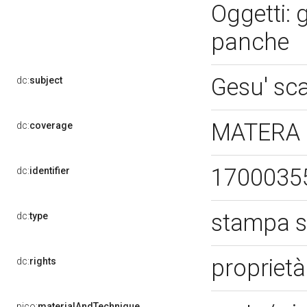
Oggetti: 
panche
Gesu' sca
dc:
subject
MATERA 
dc:
coverage
1700035
dc:
identifier
stampa 
dc:
type
proprietà
dc:
rights
pico:
materialAndTechnique