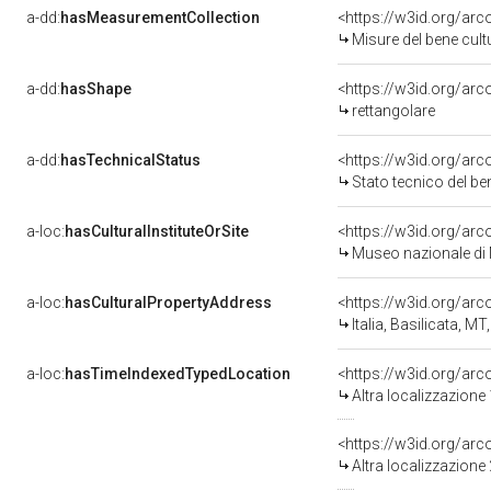
a-dd:
hasMeasurementCollection
<https://w3id.org/ar
Misure del bene cul
a-dd:
hasShape
<https://w3id.org/arc
rettangolare
a-dd:
hasTechnicalStatus
<https://w3id.org/ar
Stato tecnico del b
a-loc:
hasCulturalInstituteOrSite
<https://w3id.org/ar
Museo nazionale di 
a-loc:
hasCulturalPropertyAddress
<https://w3id.org/a
Italia, Basilicata, 
a-loc:
hasTimeIndexedTypedLocation
<https://w3id.org/ar
Altra localizzazione
<https://w3id.org/ar
Altra localizzazione