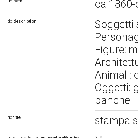
ca 1860-
dc:
date
Soggetti
dc:
description
Personagg
Figure: m
Architet
Animali: 
Oggetti: 
panche
stampa 
dc:
title
279
arco-lite:
alternativeInventoryNumber