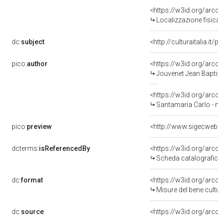
<https://w3id.org/ar
Localizzazione fisic
dc:
subject
<http://culturaitalia.
pico:
author
<https://w3id.org/a
Jouvenet Jean Bapti
<https://w3id.org/a
Santamaria Carlo - 
pico:
preview
<http://www.sigecweb
dcterms:
isReferencedBy
<https://w3id.org/a
Scheda catalografi
dc:
format
<https://w3id.org/ar
Misure del bene cul
dc:
source
<https://w3id.org/a