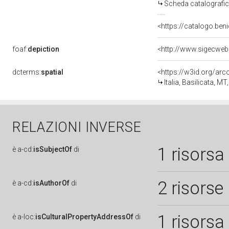
Scheda catalografi
<https://catalogo.beni
foaf:
depiction
<http://www.sigecweb
dcterms:
spatial
<https://w3id.org/a
Italia, Basilicata, 
RELAZIONI INVERSE
1 risorsa
è
a-cd:
isSubjectOf
di
2 risorse
è
a-cd:
isAuthorOf
di
1 risorsa
è
a-loc:
isCulturalPropertyAddressOf
di