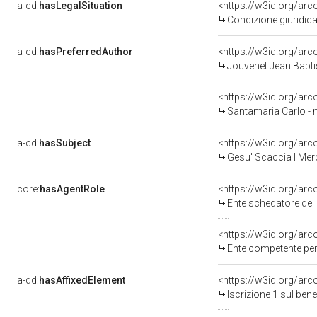
a-cd:
hasLegalSituation
Condizione giuridica
a-cd:
hasPreferredAuthor
<https://w3id.org/a
Jouvenet Jean Bapti
<https://w3id.org/a
Santamaria Carlo - 
a-cd:
hasSubject
<https://w3id.org/a
Gesu' Scaccia I Mer
core:
hasAgentRole
<https://w3id.org/ar
Ente schedatore del bene
<https://w3id.org/ar
Ente competente per
a-dd:
hasAffixedElement
<https://w3id.org/arc
Iscrizione 1 sul be