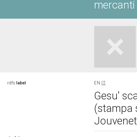
mercanti
rdfs:
label
EN
IT
Gesu' sca
(stampa 
Jouvenet 