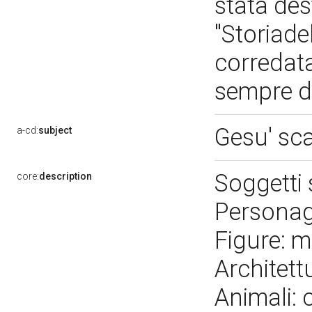
stata dest
"Storiade
corredata
sempre d
Gesu' sca
a-cd:
subject
Soggetti
core:
description
Personagg
Figure: m
Architet
Animali: 