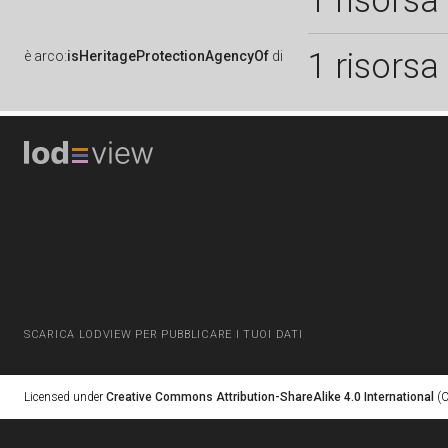
1 risorsa
1 risorsa
è
arco:
isHeritageProtectionAgencyOf
di
SCARICA LODVIEW PER PUBBLICARE I TUOI DATI
Licensed under
Creative Commons Attribution-ShareAlike 4.0 International
(C