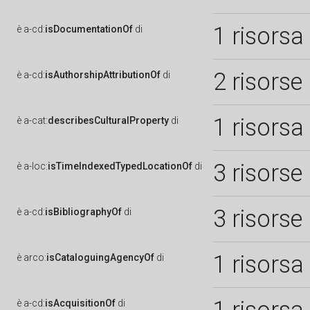
1 risorsa
è
a-cd:
isDocumentationOf
di
2 risorse
è
a-cd:
isAuthorshipAttributionOf
di
1 risorsa
è
a-cat:
describesCulturalProperty
di
3 risorse
è
a-loc:
isTimeIndexedTypedLocationOf
di
3 risorse
è
a-cd:
isBibliographyOf
di
1 risorsa
è
arco:
isCataloguingAgencyOf
di
è
a-cd:
isAcquisitionOf
di