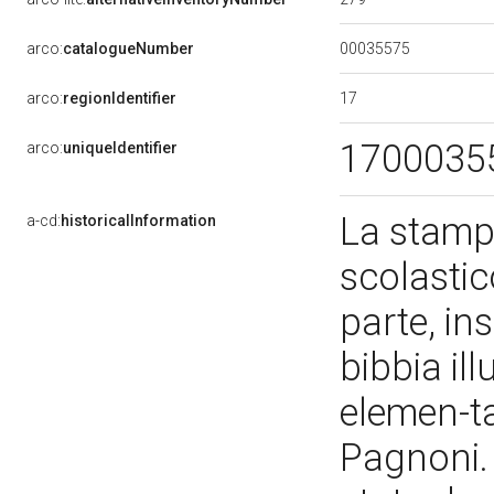
00035575
arco:
catalogueNumber
17
arco:
regionIdentifier
1700035
arco:
uniqueIdentifier
La stampa
a-cd:
historicalInformation
scolastic
parte, in
bibbia il
elemen-ta
Pagnoni.