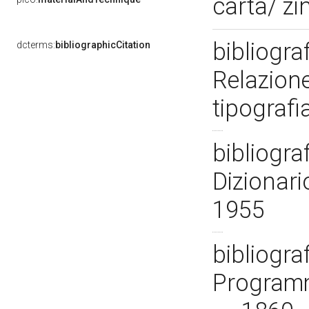
carta/ zi
bibliogra
dcterms:
bibliographicCitation
Relazione
tipografi
bibliograf
Dizionario
1955
bibliogra
Programm