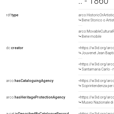
.. - 1860
rdf:
type
arco:HistoricOrArtisti
Bene Storico o Artis
arco:MovableCultural
Bene mobile
dc:
creator
<https://w3id.org/a
Jouvenet Jean Bapti
<https://w3id.org/a
Santamaria Carlo - 
arco:
hasCataloguingAgency
<https://w3id.org/a
Soprintendenza per i 
arco:
hasHeritageProtectionAgency
<https://w3id.org/a
Museo Nazionale di 
a-cat:
isDescribedByCatalogueRecord
<https://w3id.org/a