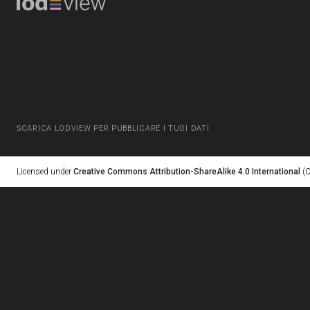
SCARICA LODVIEW PER PUBBLICARE I TUOI DATI
Licensed under
Creative Commons Attribution-ShareAlike 4.0 International
(C