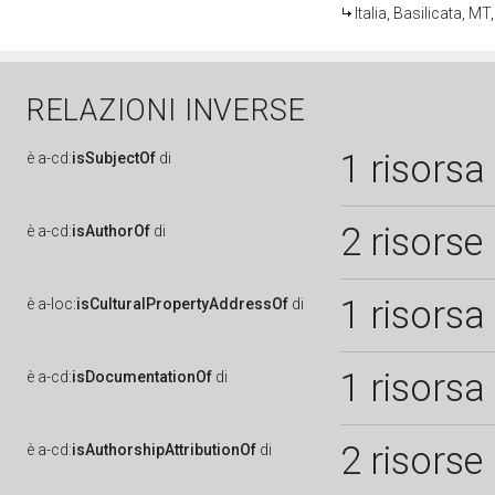
Italia, Basilicata, 
RELAZIONI INVERSE
1 risorsa
è
a-cd:
isSubjectOf
di
2 risorse
è
a-cd:
isAuthorOf
di
1 risorsa
è
a-loc:
isCulturalPropertyAddressOf
di
1 risorsa
è
a-cd:
isDocumentationOf
di
2 risorse
è
a-cd:
isAuthorshipAttributionOf
di