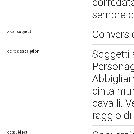
corredata
sempre d
Conversi
a-cd:
subject
Soggetti
core:
description
Personagg
Abbiglia
cinta mur
cavalli. V
raggio di
dc:
subject