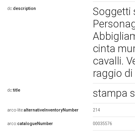
Soggetti
dc:
description
Personagg
Abbiglia
cinta mur
cavalli. V
raggio di
stampa 
dc:
title
214
arco-lite:
alternativeInventoryNumber
00035576
arco:
catalogueNumber