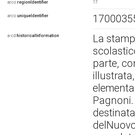
17
arco:
regionIdentifier
1700035
arco:
uniqueIdentifier
La stampa
a-cd:
historicalInformation
scolastic
parte, co
illustrat
elementar
Pagnoni.
destinata 
delNuovo