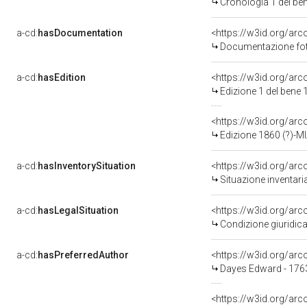
Cronologia 1 del b
a-cd:
hasDocumentation
Documentazione foto
a-cd:
hasEdition
<https://w3id.org/ar
Edizione 1 del ben
<https://w3id.org/ar
Edizione 1860 (?)-M
a-cd:
hasInventorySituation
<https://w3id.org/ar
Situazione inventar
a-cd:
hasLegalSituation
Condizione giuridica
a-cd:
hasPreferredAuthor
<https://w3id.org/a
Dayes Edward - 176
<https://w3id.org/a