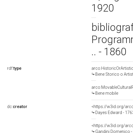
1920
bibliogra
Programm
.. - 1860
rdf:
type
arco:HistoricOrArtisti
Bene Storico o Artis
arco:MovableCultural
Bene mobile
dc:
creator
<https://w3id.org/a
Dayes Edward - 176
<https://w3id.org/a
Gandini Domenico -