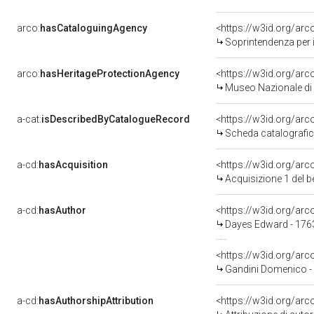
arco:
hasCataloguingAgency
<https://w3id.org/a
Soprintendenza per i 
arco:
hasHeritageProtectionAgency
<https://w3id.org/a
Museo Nazionale di 
a-cat:
isDescribedByCatalogueRecord
<https://w3id.org/a
Scheda catalografi
a-cd:
hasAcquisition
<https://w3id.org/ar
Acquisizione 1 del 
a-cd:
hasAuthor
<https://w3id.org/a
Dayes Edward - 176
<https://w3id.org/a
Gandini Domenico -
a-cd:
hasAuthorshipAttribution
<https://w3id.org/ar