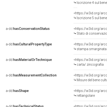
Iscrizione 4 sul be
<https://w3id.org/arc
Iscrizione 5 sul be
a-dd:
hasConservationStatus
<https://w3id.org/ar
Stato di conservazi
a-dd:
hasCulturalPropertyType
<https://w3id.org/a
stampa smarginata
a-dd:
hasMaterialOrTechnique
<https://w3id.org/arc
carta/ zincografia
a-dd:
hasMeasurementCollection
<https://w3id.org/ar
Misure del bene cul
a-dd:
hasShape
<https://w3id.org/arc
rettangolare
a-dd:
hasTechnicalStatus
<https://w3id.org/ar