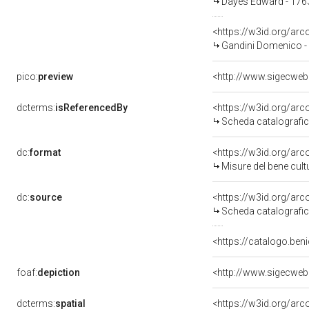
Dayes Edward - 176
<https://w3id.org/a
Gandini Domenico -
pico:
preview
<http://www.sigecweb
dcterms:
isReferencedBy
<https://w3id.org/a
Scheda catalografi
dc:
format
<https://w3id.org/ar
Misure del bene cul
dc:
source
<https://w3id.org/a
Scheda catalografi
<https://catalogo.beni
foaf:
depiction
<http://www.sigecweb
dcterms:
spatial
<https://w3id.org/a