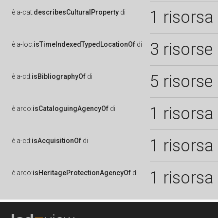
1 risorsa
è
a-cat:
describesCulturalProperty
di
3 risorse
è
a-loc:
isTimeIndexedTypedLocationOf
di
5 risorse
è
a-cd:
isBibliographyOf
di
1 risorsa
è
arco:
isCataloguingAgencyOf
di
1 risorsa
è
a-cd:
isAcquisitionOf
di
1 risorsa
è
arco:
isHeritageProtectionAgencyOf
di