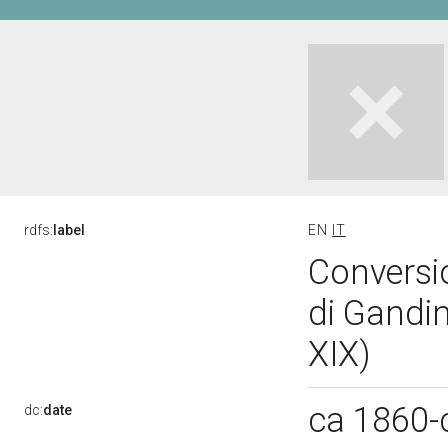
rdfs:
label
EN
IT
Conversi
di Gandi
XIX)
ca 1860-
dc:
date