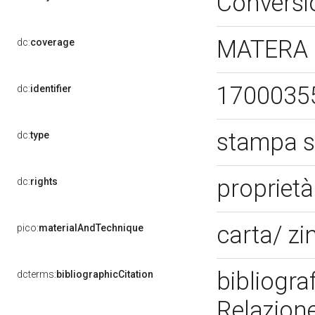
Conversi
MATERA 
dc:
coverage
1700035
dc:
identifier
stampa 
dc:
type
proprietà
dc:
rights
carta/ zi
pico:
materialAndTechnique
bibliogra
dcterms:
bibliographicCitation
Relazione