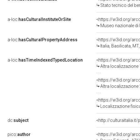
Stato tecnico del b
a-loc:
hasCulturalInstituteOrSite
<https://w3id.org/ar
Museo nazionale di 
a-loc:
hasCulturalPropertyAddress
<https://w3id.org/a
Italia, Basilicata, 
a-loc:
hasTimeIndexedTypedLocation
<https://w3id.org/ar
Altra localizzazione
<https://w3id.org/ar
Altra localizzazione
<https://w3id.org/ar
Localizzazione fisic
dc:
subject
<http://culturaitalia.
pico:
author
<https://w3id.org/a