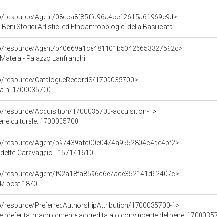
rco/resource/Agent/08eca8f85ffc96a4ce12615a61969e9d>
Beni Storici Artistici ed Etnoantropologici della Basilicata
rco/resource/Agent/b40669a1ce481101b50426653327592c>
Matera - Palazzo Lanfranchi
rco/resource/CatalogueRecordS/1700035700>
ca n: 1700035700
co/resource/Acquisition/1700035700-acquisition-1>
bene culturale: 1700035700
rco/resource/Agent/b97439afc00e0474a9552804c4de4bf2>
 detto Caravaggio - 1571/ 1610
rco/resource/Agent/f92a18fa8596c6e7ace352141d62407c>
4/ post 1870
co/resource/PreferredAuthorshipAttribution/1700035700-1>
ore preferita, maggiormente accreditata o convincente del bene: 1700035