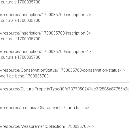
ne culturale 1700035700
o/resource/Inscription/1700035700-inscription-2>
ne culturale 1700035700
o/resource/Inscription/1700035700-inscription-3>
ne culturale 1700035700
o/resource/Inscription/1700035700-inscription-4>
ne culturale 1700035700
co/resource/ConservationStatus/1700035700-conservation-status-1>
one 1 del bene: 1700035700
rco/resource/CulturalPropertyType/f0fc7377050241dc3f2585a87755b2
o/resource/TechnicalCharacteristic/carta-bulino>
co/resource/MeasurementCollection/1700035700-1>