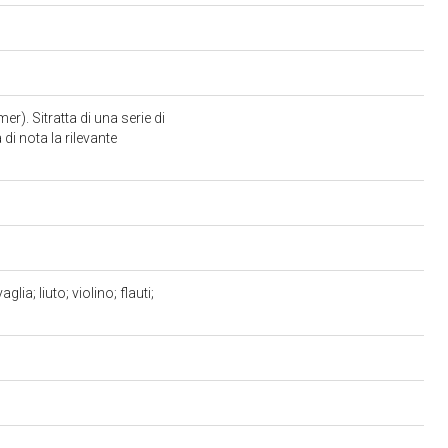
mer). Sitratta di una serie di
 di nota la rilevante
ia; liuto; violino; flauti;