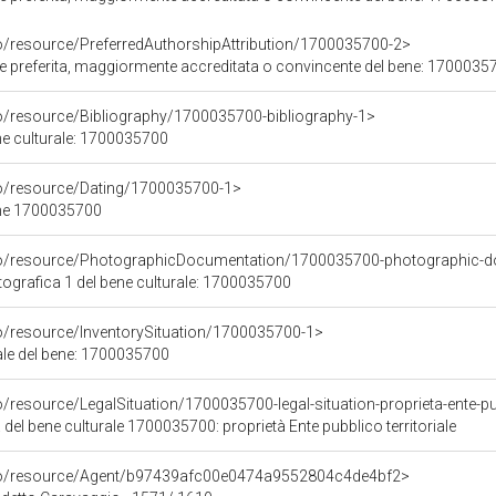
co/resource/PreferredAuthorshipAttribution/1700035700-2>
ore preferita, maggiormente accreditata o convincente del bene: 1700035
co/resource/Bibliography/1700035700-bibliography-1>
ene culturale: 1700035700
co/resource/Dating/1700035700-1>
ene 1700035700
rco/resource/PhotographicDocumentation/1700035700-photographic-d
grafica 1 del bene culturale: 1700035700
co/resource/InventorySituation/1700035700-1>
iale del bene: 1700035700
/resource/LegalSituation/1700035700-legal-situation-proprieta-ente-pub
 del bene culturale 1700035700: proprietà Ente pubblico territoriale
rco/resource/Agent/b97439afc00e0474a9552804c4de4bf2>