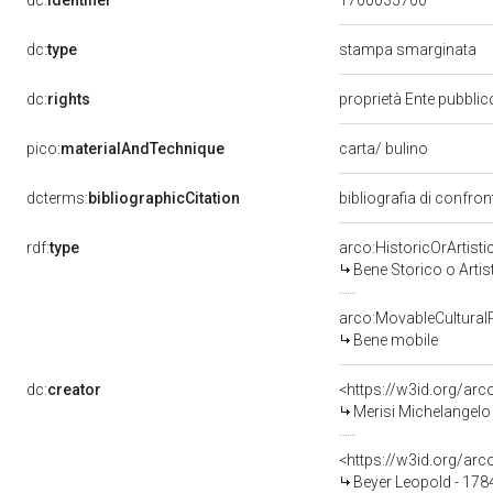
dc:
identifier
1700035700
dc:
type
stampa smarginata
dc:
rights
proprietà Ente pubblico
pico:
materialAndTechnique
carta/ bulino
dcterms:
bibliographicCitation
bibliografia di confron
rdf:
type
arco:HistoricOrArtisti
Bene Storico o Artis
arco:MovableCultural
Bene mobile
dc:
creator
<https://w3id.org/a
Merisi Michelangelo
<https://w3id.org/a
Beyer Leopold - 178