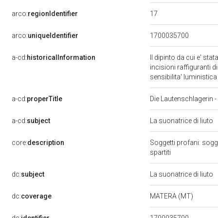
17
arco:
regionIdentifier
arco:
uniqueIdentifier
1700035700
a-cd:
historicalInformation
Il dipinto da cui e' stat
incisioni raffiguranti d
sensibilita' luministica
a-cd:
properTitle
Die Lautenschlagerin -
a-cd:
subject
La suonatrice di liuto
core:
description
Soggetti profani: sogget
spartiti
dc:
subject
La suonatrice di liuto
dc:
coverage
MATERA (MT)