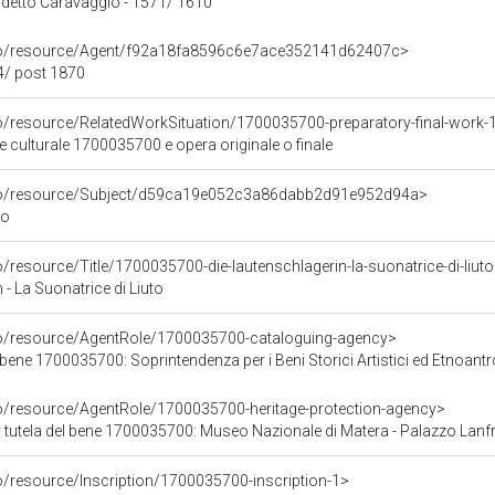
 detto Caravaggio - 1571/ 1610
rco/resource/Agent/f92a18fa8596c6e7ace352141d62407c>
4/ post 1870
co/resource/RelatedWorkSituation/1700035700-preparatory-final-work-
ne culturale 1700035700 e opera originale o finale
rco/resource/Subject/d59ca19e052c3a86dabb2d91e952d94a>
to
o/resource/Title/1700035700-die-lautenschlagerin-la-suonatrice-di-liut
 - La Suonatrice di Liuto
co/resource/AgentRole/1700035700-cataloguing-agency>
bene 1700035700: Soprintendenza per i Beni Storici Artistici ed Etnoantro
co/resource/AgentRole/1700035700-heritage-protection-agency>
 tutela del bene 1700035700: Museo Nazionale di Matera - Palazzo Lanf
o/resource/Inscription/1700035700-inscription-1>