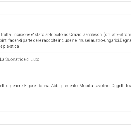
a tratta l'incisione e' stato at-tribuito ad Orazio Gentileschi (cfr. Stix-Stroh
ipinti facen-ti parte delle raccolte incluse nei musei austro-ungarici.Degna
 e pla-stica
 La Suonatrice di Liuto
ti di genere. Figure: donna. Abbigliamento. Mobilia: tavolino. Oggetti: tovagl