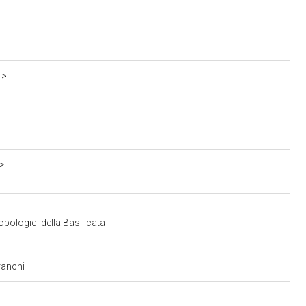
1>
o>
pologici della Basilicata
ranchi