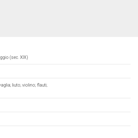
ggio (sec. XIX)
ia; liuto; violino; flauti;