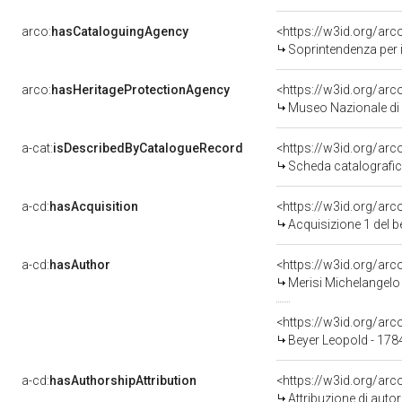
arco:
hasCataloguingAgency
<https://w3id.org/a
Soprintendenza per i 
arco:
hasHeritageProtectionAgency
<https://w3id.org/a
Museo Nazionale di 
a-cat:
isDescribedByCatalogueRecord
<https://w3id.org/a
Scheda catalografi
a-cd:
hasAcquisition
<https://w3id.org/ar
Acquisizione 1 del 
a-cd:
hasAuthor
<https://w3id.org/a
Merisi Michelangelo
<https://w3id.org/a
Beyer Leopold - 178
a-cd:
hasAuthorshipAttribution
<https://w3id.org/ar
Attribuzione di aut