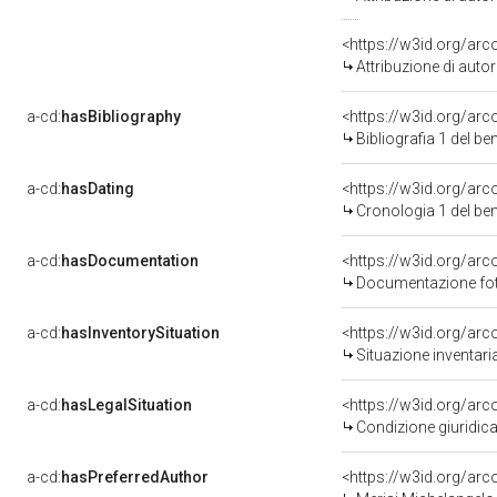
<https://w3id.org/ar
Attribuzione di aut
a-cd:
hasBibliography
<https://w3id.org/ar
Bibliografia 1 del b
a-cd:
hasDating
<https://w3id.org/ar
Cronologia 1 del b
a-cd:
hasDocumentation
<https://w3id.org/a
Documentazione foto
a-cd:
hasInventorySituation
<https://w3id.org/ar
Situazione inventar
a-cd:
hasLegalSituation
<https://w3id.org/arco
Condizione giuridica
a-cd:
hasPreferredAuthor
<https://w3id.org/a