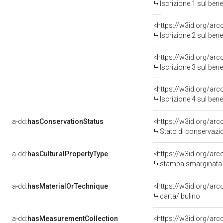
Iscrizione 1 sul be
<https://w3id.org/arc
Iscrizione 2 sul be
<https://w3id.org/arc
Iscrizione 3 sul be
<https://w3id.org/arc
Iscrizione 4 sul be
a-dd:
hasConservationStatus
<https://w3id.org/ar
Stato di conservazi
a-dd:
hasCulturalPropertyType
<https://w3id.org/a
stampa smarginata
a-dd:
hasMaterialOrTechnique
<https://w3id.org/arc
carta/ bulino
a-dd:
hasMeasurementCollection
<https://w3id.org/ar