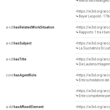
Merisi Michelangelo
<https://w3id.org/a
Beyer Leopold - 178
a-cd:
hasRelatedWorkSituation
<https://w3id.org/ar
Rapporto 1 tra il be
a-cd:
hasSubject
<https://w3id.org/a
La Suonatrice Di Liu
a-cd:
hasTitle
<https://w3id.org/arc
Die Lautenschlagerin
core:
hasAgentRole
<https://w3id.org/ar
Ente schedatore del 
<https://w3id.org/ar
Ente competente per
a-dd:
hasAffixedElement
<https://w3id.org/arc