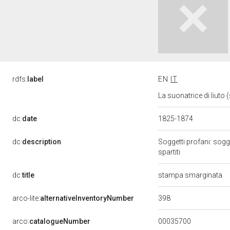
rdfs:
label
EN
IT
La suonatrice di liuto
dc:
date
1825-1874
dc:
description
Soggetti profani: sogget
spartiti
dc:
title
stampa smarginata
398
arco-lite:
alternativeInventoryNumber
00035700
arco:
catalogueNumber