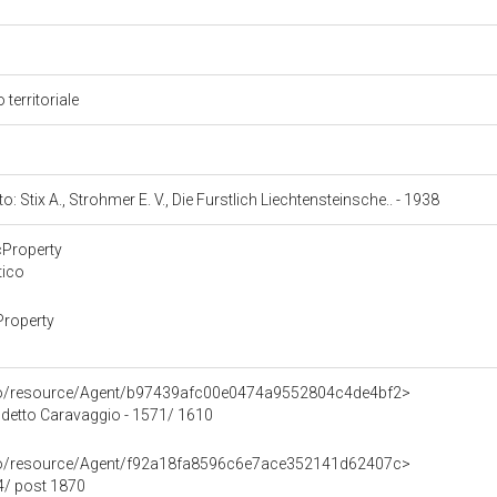
 territoriale
to: Stix A., Strohmer E. V., Die Furstlich Liechtensteinsche.. - 1938
cProperty
tico
Property
rco/resource/Agent/b97439afc00e0474a9552804c4de4bf2>
 detto Caravaggio - 1571/ 1610
rco/resource/Agent/f92a18fa8596c6e7ace352141d62407c>
4/ post 1870