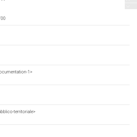
700
ocumentation-1>
blico-territoriale>