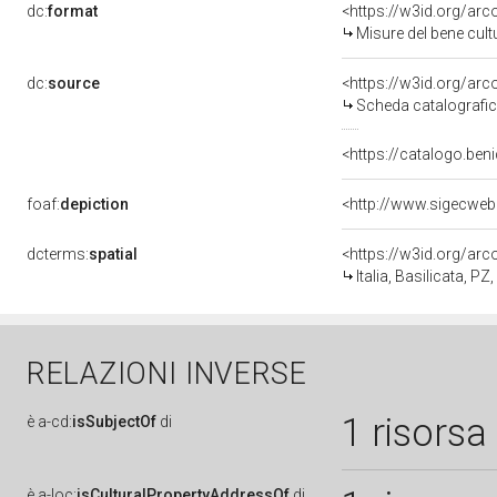
dc:
format
<https://w3id.org/ar
Misure del bene cul
dc:
source
<https://w3id.org/a
Scheda catalografi
<https://catalogo.beni
foaf:
depiction
<http://www.sigecweb
dcterms:
spatial
<https://w3id.org/a
Italia, Basilicata, PZ
RELAZIONI INVERSE
1 risorsa
è
a-cd:
isSubjectOf
di
è
a-loc:
isCulturalPropertyAddressOf
di