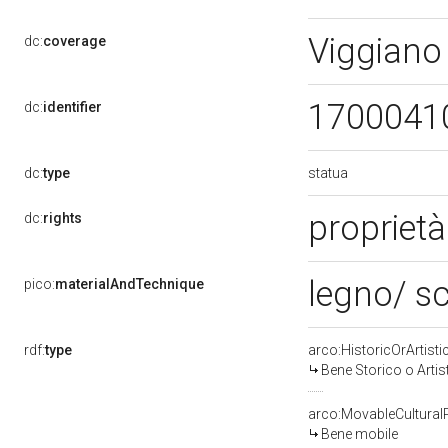
Viggiano
dc:
coverage
1700041
dc:
identifier
statua
dc:
type
proprietà
dc:
rights
legno/ sc
pico:
materialAndTechnique
rdf:
type
arco:HistoricOrArtisti
Bene Storico o Artis
arco:MovableCultural
Bene mobile