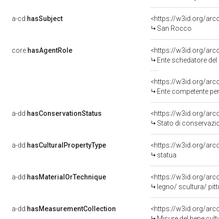
a-cd:
hasSubject
<https://w3id.org/a
San Rocco
core:
hasAgentRole
<https://w3id.org/ar
Ente schedatore del
<https://w3id.org/ar
Ente competente per tutela
a-dd:
hasConservationStatus
<https://w3id.org/ar
Stato di conservazi
a-dd:
hasCulturalPropertyType
<https://w3id.org/a
statua
a-dd:
hasMaterialOrTechnique
<https://w3id.org/arc
legno/ scultura/ pitt
a-dd:
hasMeasurementCollection
<https://w3id.org/ar
Misure del bene cul