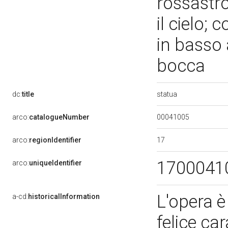
rossastro
il cielo; 
in basso a
bocca
statua
dc:
title
00041005
arco:
catalogueNumber
17
arco:
regionIdentifier
1700041
arco:
uniqueIdentifier
L'opera è 
a-cd:
historicalInformation
felice ca