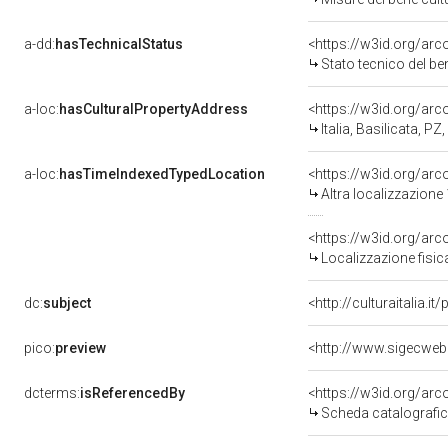
a-dd:
hasTechnicalStatus
<https://w3id.org/ar
Stato tecnico del b
a-loc:
hasCulturalPropertyAddress
<https://w3id.org/a
Italia, Basilicata, PZ
a-loc:
hasTimeIndexedTypedLocation
<https://w3id.org/ar
Altra localizzazione
<https://w3id.org/ar
Localizzazione fisic
dc:
subject
<http://culturaitalia.
pico:
preview
<http://www.sigecweb
dcterms:
isReferencedBy
<https://w3id.org/a
Scheda catalografi