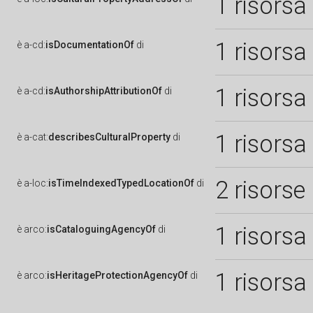
1 risorsa
1 risorsa
è
a-cd:
isDocumentationOf
di
1 risorsa
è
a-cd:
isAuthorshipAttributionOf
di
1 risorsa
è
a-cat:
describesCulturalProperty
di
2 risorse
è
a-loc:
isTimeIndexedTypedLocationOf
di
1 risorsa
è
arco:
isCataloguingAgencyOf
di
1 risorsa
è
arco:
isHeritageProtectionAgencyOf
di