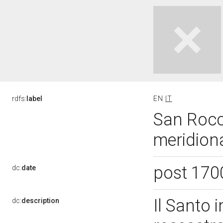
rdfs:
label
EN
IT
San Rocco
meridiona
post 170
dc:
date
Il Santo 
dc:
description