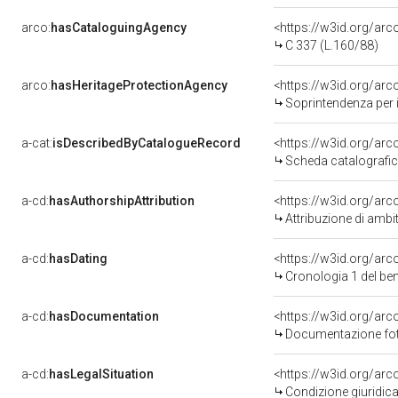
arco:
hasCataloguingAgency
<https://w3id.org/a
C 337 (L.160/88)
arco:
hasHeritageProtectionAgency
<https://w3id.org/a
Soprintendenza per i 
a-cat:
isDescribedByCatalogueRecord
<https://w3id.org/a
Scheda catalografi
a-cd:
hasAuthorshipAttribution
<https://w3id.org/arc
Attribuzione di ambi
a-cd:
hasDating
<https://w3id.org/ar
Cronologia 1 del b
a-cd:
hasDocumentation
Documentazione foto
a-cd:
hasLegalSituation
Condizione giuridica