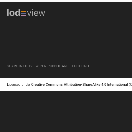
SCARICA LODVIEW PER PUBBLICARE I TUOI DATI
Licensed under
Creative Commons Attribution-ShareAlike 4.0 International
(C