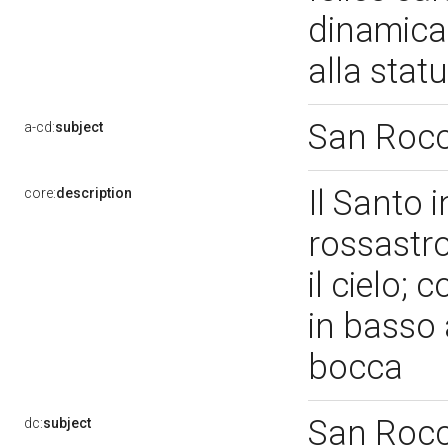
dinamica
alla sta
San Roc
a-cd:
subject
Il Santo 
core:
description
rossastro
il cielo; 
in basso a
bocca
San Roc
dc:
subject