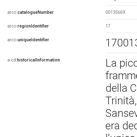
00135669
arco:
catalogueNumber
17
arco:
regionIdentifier
17001
arco:
uniqueIdentifier
La picc
a-cd:
historicalInformation
framme
della 
Trinità
Sanseve
era de