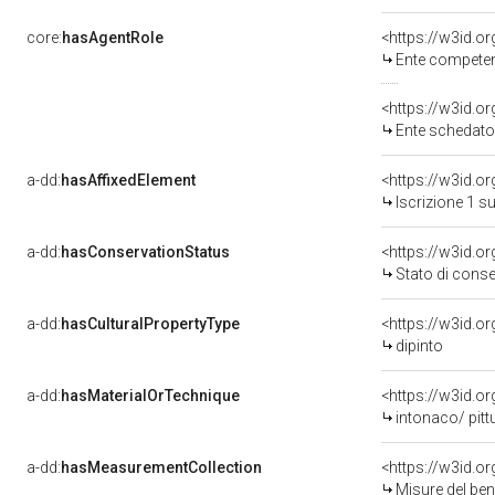
core:
hasAgentRole
<https://w3id.o
Ente competente per 
<https://w3id.
Ente schedatore de
a-dd:
hasAffixedElement
<https://w3id.o
Iscrizione 1 s
a-dd:
hasConservationStatus
<https://w3id.o
Stato di cons
a-dd:
hasCulturalPropertyType
<https://w3id.
dipinto
a-dd:
hasMaterialOrTechnique
<https://w3id.o
intonaco/ pitt
a-dd:
hasMeasurementCollection
<https://w3id.
Misure del be