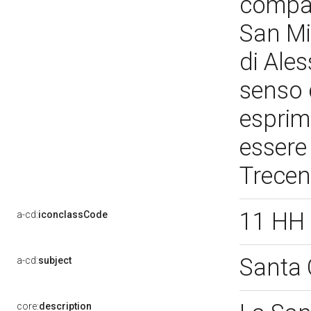
compart
San Mi
di Ale
senso d
esprim
essere 
Trece
11 HH 
a-cd:
iconclassCode
Santa 
a-cd:
subject
core:
description