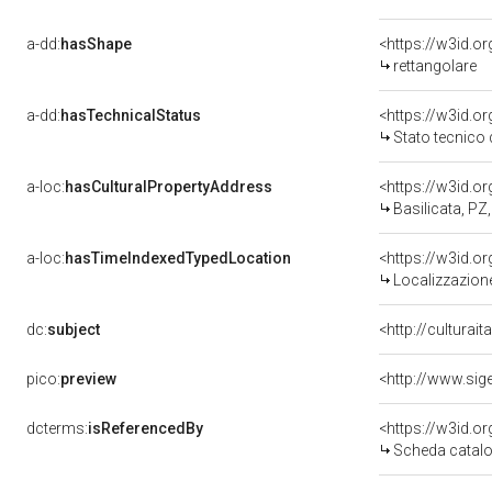
a-dd:
hasShape
<https://w3id.o
rettangolare
a-dd:
hasTechnicalStatus
<https://w3id.o
Stato tecnico
a-loc:
hasCulturalPropertyAddress
<https://w3id.
Basilicata, PZ
a-loc:
hasTimeIndexedTypedLocation
<https://w3id.
Localizzazione
dc:
subject
<http://culturai
pico:
preview
dcterms:
isReferencedBy
<https://w3id.
Scheda catalo