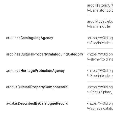
arco:HistoricOrA
Bene Storico o
arco:MovableCul
Bene mobile
arco:
hasCataloguingAgency
<https://w3id.
Soprintendenza 
arco:
hasCulturalPropertyCataloguingCategory
<https://w3id.o
elemento d'in
arco:
hasHeritageProtectionAgency
<https://w3id.
Soprintendenza 
arco:
isCulturalPropertyComponentOf
<https://w3id.o
Santi (dipinto,
a-cat:
isDescribedByCatalogueRecord
<https://w3id.
Scheda catalo