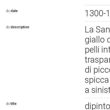
1300-
dc:
date
La San
dc:
description
giallo
pelli i
traspar
di picc
spicca 
a sini
dipint
dc:
title