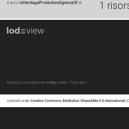
1 risor
è
arco:
isHeritageProtectionAgencyOf
di
SCARICA LODVIEW PER PUBBLICARE I TUOI DATI
Licensed under
Creative Commons Attribution-ShareAlike 4.0 International
(C