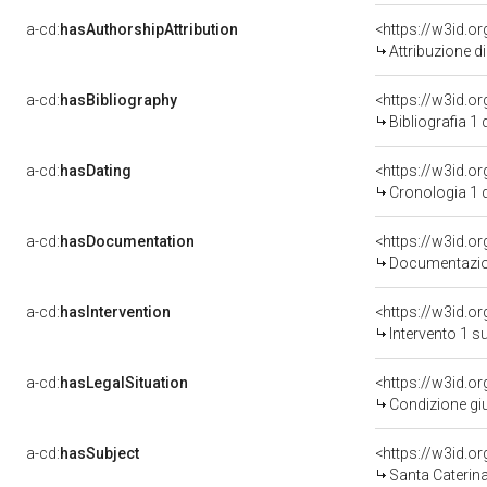
a-cd:
hasAuthorshipAttribution
Attribuzione d
a-cd:
hasBibliography
<https://w3id.o
Bibliografia 1
a-cd:
hasDating
<https://w3id.o
Cronologia 1 
a-cd:
hasDocumentation
Documentazion
a-cd:
hasIntervention
<https://w3id.o
Intervento 1 s
a-cd:
hasLegalSituation
<https://w3id.o
Condizione giu
a-cd:
hasSubject
<https://w3id.
Santa Caterin