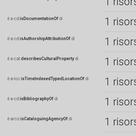
1 risor
1 risor
è
a-cd:
isDocumentationOf
di
1 risor
è
a-cd:
isAuthorshipAttributionOf
di
1 risor
è
a-cat:
describesCulturalProperty
di
1 risor
è
a-loc:
isTimeIndexedTypedLocationOf
di
1 risor
è
a-cd:
isBibliographyOf
di
1 risor
è
arco:
isCataloguingAgencyOf
di