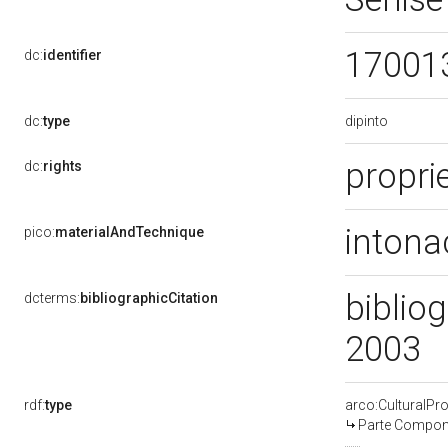
17001
dc:
identifier
dipinto
dc:
type
propri
dc:
rights
intona
pico:
materialAndTechnique
bibliog
dcterms:
bibliographicCitation
2003
rdf:
type
arco:CulturalP
Parte Compone