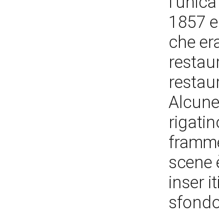
l'unic
1857 e 
che er
restaur
restaur
Alcune
rigati
framme
scene 
inser i
sfondo 