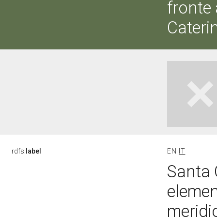
fronte 
Cateri
rdfs:
label
EN
IT
Santa 
element
meridi