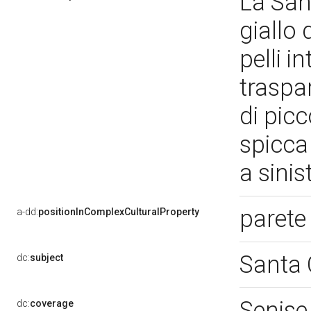
La San
giallo
pelli i
traspar
di picc
spicca 
a sini
parete 
a-dd:
positionInComplexCulturalProperty
Santa 
dc:
subject
Senise
dc:
coverage