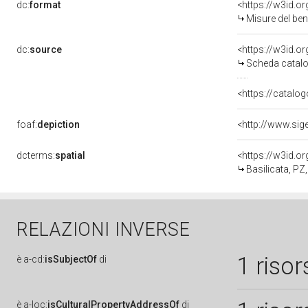
dc:
format
<https://w3id.
Misure del be
dc:
source
<https://w3id.
Scheda catalo
<https://catalog
foaf:
depiction
dcterms:
spatial
<https://w3id.
Basilicata, PZ
RELAZIONI INVERSE
1 risor
è
a-cd:
isSubjectOf
di
è
a-loc:
isCulturalPropertyAddressOf
di