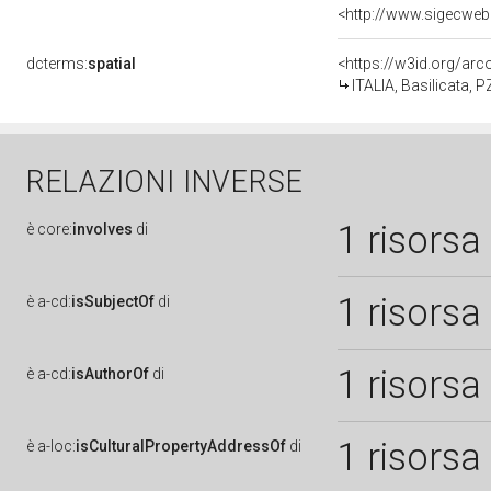
dcterms:
spatial
<https://w3id.org/a
ITALIA, Basilicata, P
RELAZIONI INVERSE
1 risorsa
è
core:
involves
di
1 risorsa
è
a-cd:
isSubjectOf
di
1 risorsa
è
a-cd:
isAuthorOf
di
1 risorsa
è
a-loc:
isCulturalPropertyAddressOf
di