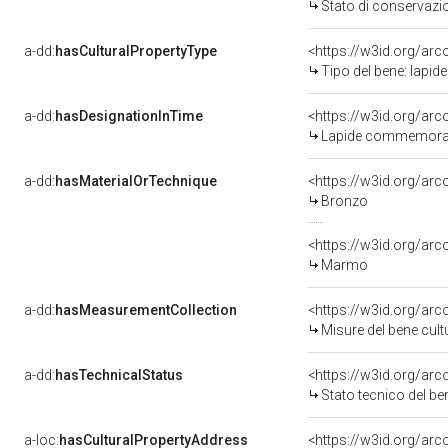
Stato di conservazi
a-dd:
hasCulturalPropertyType
<https://w3id.org/a
Tipo del bene: lapi
a-dd:
hasDesignationInTime
Lapide commemorativ
a-dd:
hasMaterialOrTechnique
<https://w3id.org/ar
Bronzo
<https://w3id.org/ar
Marmo
a-dd:
hasMeasurementCollection
<https://w3id.org/ar
Misure del bene cul
a-dd:
hasTechnicalStatus
<https://w3id.org/ar
Stato tecnico del b
a-loc:
hasCulturalPropertyAddress
<https://w3id.org/a