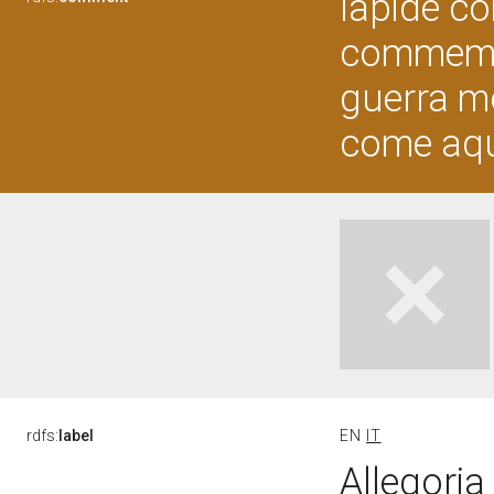
lapide c
commemor
guerra mo
come aqu
rdfs:
label
EN
IT
Allegoria