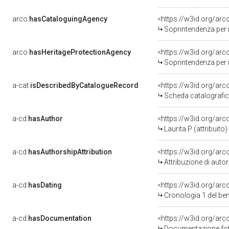
arco:
hasCataloguingAgency
<https://w3id.org/a
Soprintendenza per i 
arco:
hasHeritageProtectionAgency
<https://w3id.org/a
Soprintendenza per i 
a-cat:
isDescribedByCatalogueRecord
<https://w3id.org/a
Scheda catalografi
a-cd:
hasAuthor
<https://w3id.org/a
Laurita P (attribuito)
a-cd:
hasAuthorshipAttribution
<https://w3id.org/ar
Attribuzione di aut
a-cd:
hasDating
<https://w3id.org/ar
Cronologia 1 del b
a-cd:
hasDocumentation
Documentazione foto