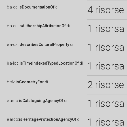
4 risorse
è
a-cd:
isDocumentationOf
di
1 risorsa
è
a-cd:
isAuthorshipAttributionOf
di
1 risorsa
è
a-cat:
describesCulturalProperty
di
1 risorsa
è
a-loc:
isTimeIndexedTypedLocationOf
di
2 risorse
è
clv:
isGeometryFor
di
1 risorsa
è
arco:
isCataloguingAgencyOf
di
1 risorsa
è
arco:
isHeritageProtectionAgencyOf
di