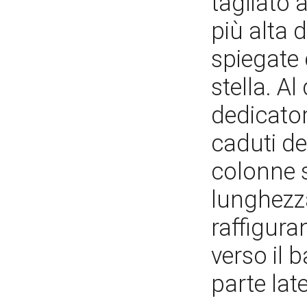
tagliato 
più alta 
spiegate 
stella. Al
dedicator
caduti de
colonne s
lunghezza
raffigura
verso il 
parte late