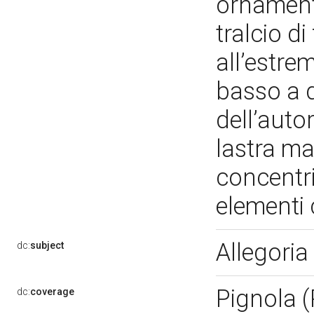
ornament
tralcio di
all’estrem
basso a d
dell’auto
lastra m
concentri
elementi
Allegoria
dc:
subject
Pignola 
dc:
coverage