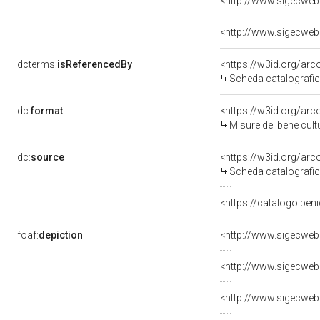
dcterms:
isReferencedBy
<https://w3id.org/a
Scheda catalografi
dc:
format
<https://w3id.org/ar
Misure del bene cul
dc:
source
<https://w3id.org/a
Scheda catalografi
<https://catalogo.beni
foaf:
depiction