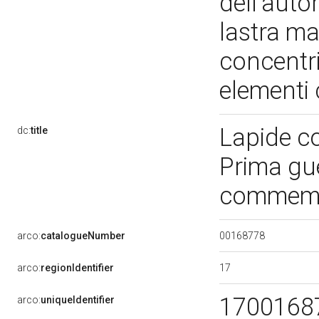
dell’auto
lastra m
concentri
elementi
Lapide c
dc:
title
Prima gu
commemor
00168778
arco:
catalogueNumber
17
arco:
regionIdentifier
1700168
arco:
uniqueIdentifier