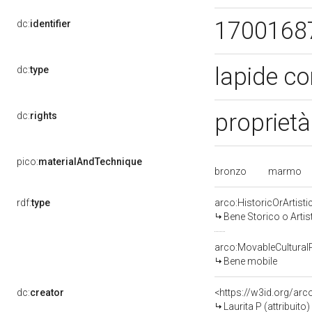
1700168
dc:
identifier
lapide c
dc:
type
proprietà
dc:
rights
pico:
materialAndTechnique
bronzo
marmo
rdf:
type
arco:HistoricOrArtisti
Bene Storico o Artis
arco:MovableCultural
Bene mobile
dc:
creator
<https://w3id.org/a
Laurita P (attribuito)