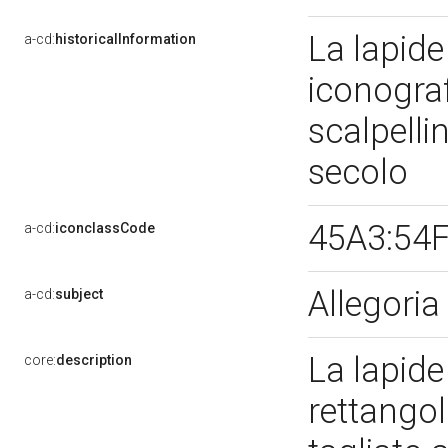
La lapid
a-cd:
historicalInformation
iconografi
scalpelli
secolo
45A3:54F
a-cd:
iconclassCode
Allegoria
a-cd:
subject
La lapid
core:
description
rettangol