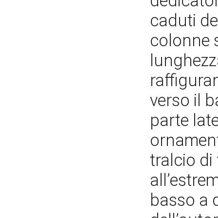
dedicator
caduti de
colonne s
lunghezza
raffigura
verso il 
parte late
ornament
tralcio di
all’estrem
basso a d