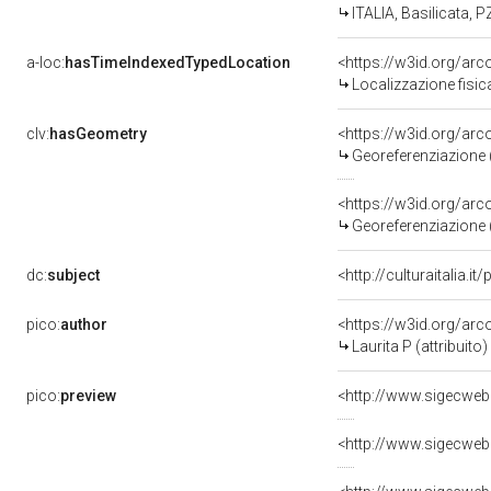
ITALIA, Basilicata, P
a-loc:
hasTimeIndexedTypedLocation
<https://w3id.org/ar
Localizzazione fisic
clv:
hasGeometry
<https://w3id.org/ar
Georeferenziazione 
<https://w3id.org/ar
Georeferenziazione 
dc:
subject
<http://culturaitalia.
pico:
author
<https://w3id.org/a
Laurita P (attribuito)
pico:
preview