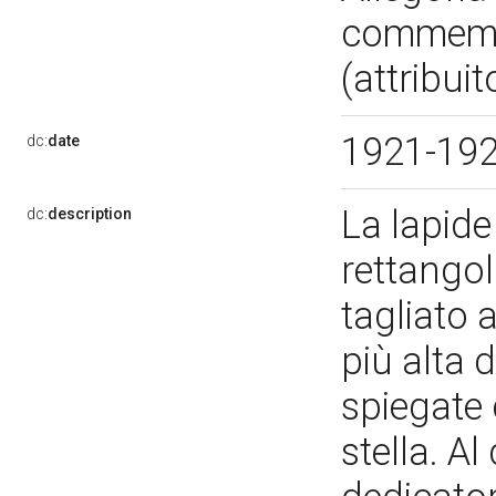
commemora
(attribui
1921-19
dc:
date
La lapid
dc:
description
rettangol
tagliato 
più alta 
spiegate 
stella. Al