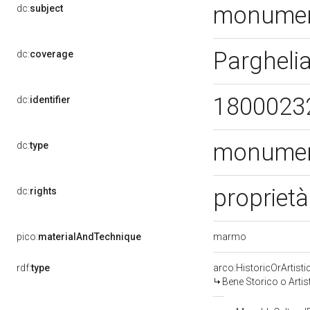
monumen
dc:
subject
Pargheli
dc:
coverage
1800023
dc:
identifier
monumen
dc:
type
proprietà
dc:
rights
marmo
pico:
materialAndTechnique
rdf:
type
arco:HistoricOrArtisti
Bene Storico o Artis