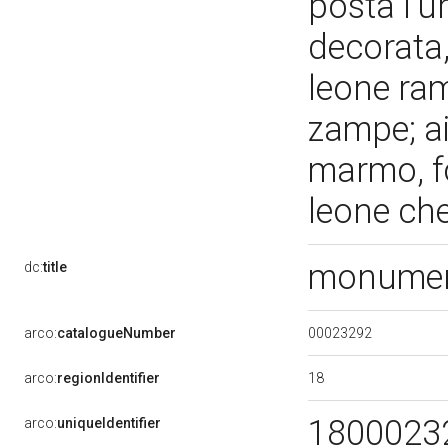
posta l'u
decorata,
leone ra
zampe; ai
marmo, f
leone che
monumen
dc:
title
00023292
arco:
catalogueNumber
18
arco:
regionIdentifier
1800023
arco:
uniqueIdentifier