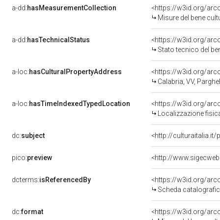
a-dd:
hasMeasurementCollection
<https://w3id.org/ar
Misure del bene cul
a-dd:
hasTechnicalStatus
<https://w3id.org/ar
Stato tecnico del b
a-loc:
hasCulturalPropertyAddress
<https://w3id.org/a
Calabria, VV, Parghel
a-loc:
hasTimeIndexedTypedLocation
<https://w3id.org/ar
Localizzazione fisic
dc:
subject
<http://culturaitalia.
pico:
preview
<http://www.sigecweb
dcterms:
isReferencedBy
<https://w3id.org/a
Scheda catalografi
dc:
format
<https://w3id.org/ar