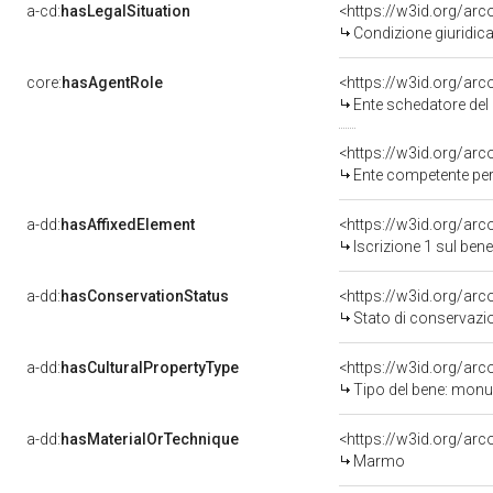
a-cd:
hasLegalSituation
Condizione giuridica
core:
hasAgentRole
<https://w3id.org/ar
Ente schedatore del ben
<https://w3id.org/ar
Ente competente per tutel
a-dd:
hasAffixedElement
<https://w3id.org/arc
Iscrizione 1 sul be
a-dd:
hasConservationStatus
<https://w3id.org/ar
Stato di conservazi
a-dd:
hasCulturalPropertyType
<https://w3id.org/a
Tipo del bene: mon
a-dd:
hasMaterialOrTechnique
<https://w3id.org/ar
Marmo