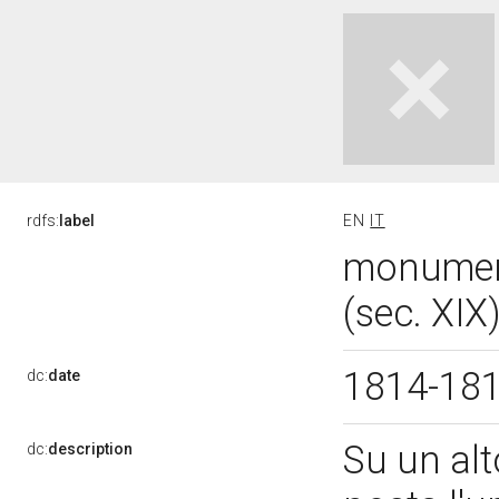
rdfs:
label
EN
IT
monument
(sec. XIX
1814-18
dc:
date
Su un al
dc:
description