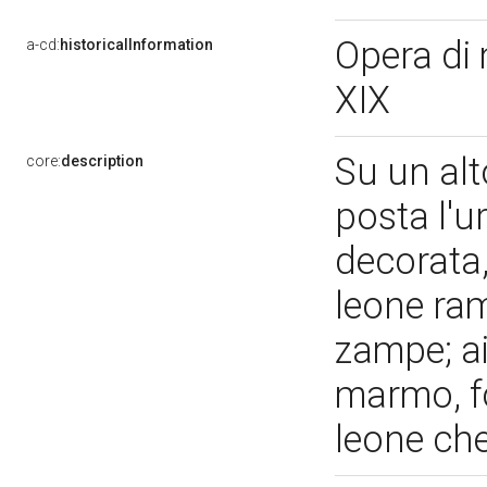
Opera di 
a-cd:
historicalInformation
XIX
Su un al
core:
description
posta l'u
decorata,
leone ra
zampe; ai
marmo, f
leone che