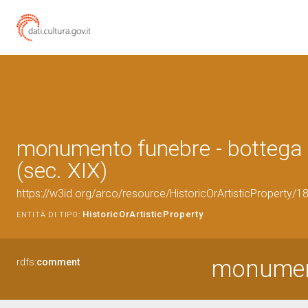
monumento funebre - bottega
(sec. XIX)
https://w3id.org/arco/resource/HistoricOrArtisticProperty/
HistoricOrArtisticProperty
ENTITÀ DI TIPO:
monumen
rdfs:
comment