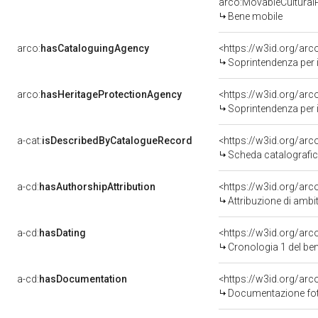
arco:MovableCultural
Bene mobile
arco:
hasCataloguingAgency
<https://w3id.org/a
Soprintendenza per i 
arco:
hasHeritageProtectionAgency
<https://w3id.org/a
Soprintendenza per i 
a-cat:
isDescribedByCatalogueRecord
<https://w3id.org/a
Scheda catalografi
a-cd:
hasAuthorshipAttribution
<https://w3id.org/arc
Attribuzione di ambi
a-cd:
hasDating
<https://w3id.org/ar
Cronologia 1 del b
a-cd:
hasDocumentation
Documentazione foto