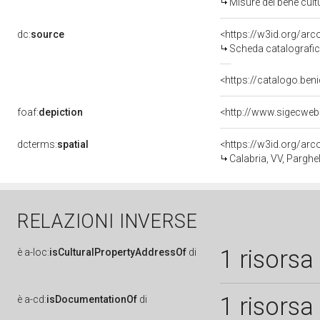
Misure del bene cul
dc:
source
<https://w3id.org/a
Scheda catalografi
<https://catalogo.beni
foaf:
depiction
<http://www.sigecweb
dcterms:
spatial
<https://w3id.org/a
Calabria, VV, Parghel
RELAZIONI INVERSE
1 risorsa
è
a-loc:
isCulturalPropertyAddressOf
di
1 risorsa
è
a-cd:
isDocumentationOf
di