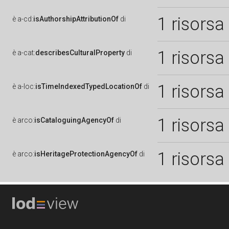
1 risorsa
è
a-cd:
isAuthorshipAttributionOf
di
1 risorsa
è
a-cat:
describesCulturalProperty
di
1 risorsa
è
a-loc:
isTimeIndexedTypedLocationOf
di
1 risorsa
è
arco:
isCataloguingAgencyOf
di
1 risorsa
è
arco:
isHeritageProtectionAgencyOf
di