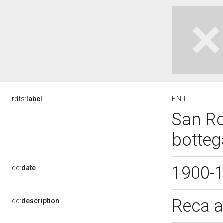
rdfs:
label
EN
IT
San Ro
botteg
1900-
dc:
date
Reca a
dc:
description