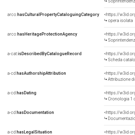
Soprintendenza 
arco:
hasCulturalPropertyCataloguingCategory
<https://w3id.o
opera isolata
arco:
hasHeritageProtectionAgency
<https://w3id.
Soprintendenza 
a-cat:
isDescribedByCatalogueRecord
<https://w3id.
Scheda catalo
a-cd:
hasAuthorshipAttribution
Attribuzione d
a-cd:
hasDating
<https://w3id.
Cronologia 1 
a-cd:
hasDocumentation
Documentazion
a-cd:
hasLegalSituation