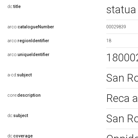
statua
dc:
title
00029839
arco:
catalogueNumber
18
arco:
regionIdentifier
18000
arco:
uniqueIdentifier
San R
a-cd:
subject
Reca a
core:
description
San R
dc:
subject
dc:
coverage