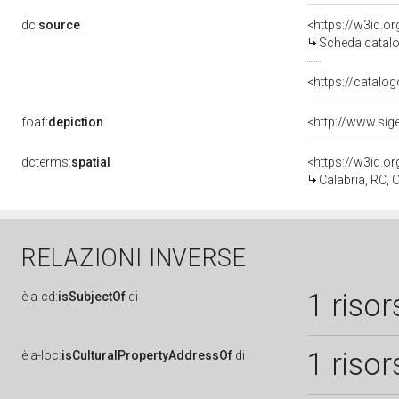
dc:
source
<https://w3id.
Scheda catalo
<https://catalog
foaf:
depiction
dcterms:
spatial
<https://w3id.
Calabria, RC,
RELAZIONI INVERSE
1 risor
è
a-cd:
isSubjectOf
di
1 risor
è
a-loc:
isCulturalPropertyAddressOf
di