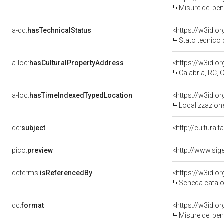
Misure del be
a-dd:
hasTechnicalStatus
<https://w3id.o
Stato tecnico
a-loc:
hasCulturalPropertyAddress
<https://w3id.
Calabria, RC,
a-loc:
hasTimeIndexedTypedLocation
<https://w3id.
Localizzazione
dc:
subject
<http://culturai
pico:
preview
dcterms:
isReferencedBy
<https://w3id.
Scheda catalo
dc:
format
<https://w3id.
Misure del be