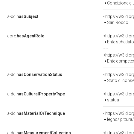
Condizione giu
a-cd:
hasSubject
<https://w3id.
San Rocco
core:
hasAgentRole
<https://w3id.
Ente schedatore d
<https://w3id.o
Ente competente per
a-dd:
hasConservationStatus
<https://w3id.o
Stato di cons
a-dd:
hasCulturalPropertyType
<https://w3id.
statua
a-dd:
hasMaterialOrTechnique
<https://w3id.o
legno/ pittura
a-dd:
hasMeasurementCollection
<https://w3id.