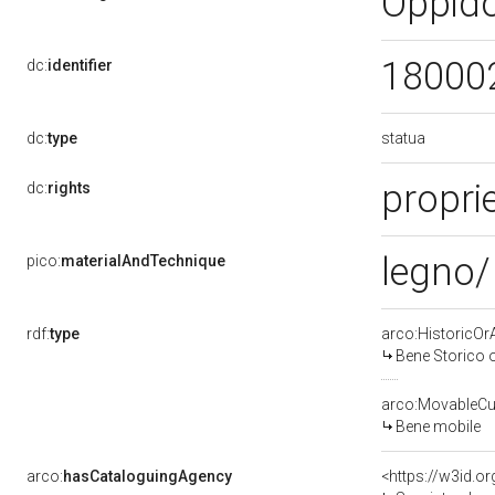
Oppid
18000
dc:
identifier
statua
dc:
type
proprie
dc:
rights
legno/
pico:
materialAndTechnique
rdf:
type
arco:HistoricOrA
Bene Storico o
arco:MovableCul
Bene mobile
arco:
hasCataloguingAgency
<https://w3id.