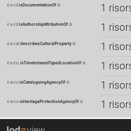
1 risor
è
a-cd:
isDocumentationOf
di
1 risor
è
a-cd:
isAuthorshipAttributionOf
di
1 risor
è
a-cat:
describesCulturalProperty
di
1 risor
è
a-loc:
isTimeIndexedTypedLocationOf
di
1 risor
è
arco:
isCataloguingAgencyOf
di
1 risor
è
arco:
isHeritageProtectionAgencyOf
di