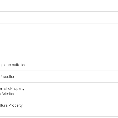
eligioso cattolico
/ scultura
rtisticProperty
 Artistico
turalProperty