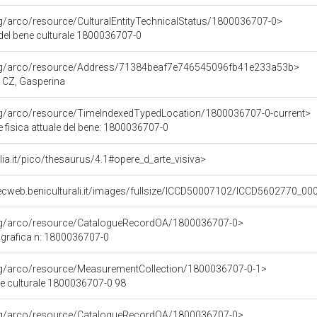
rg/arco/resource/CulturalEntityTechnicalStatus/1800036707-0>
 del bene culturale 1800036707-0
org/arco/resource/Address/71384beaf7e746545096fb41e233a53b>
a, CZ, Gasperina
org/arco/resource/TimeIndexedTypedLocation/1800036707-0-current>
 fisica attuale del bene: 1800036707-0
talia.it/pico/thesaurus/4.1#opere_d_arte_visiva>
ecweb.beniculturali.it/images/fullsize/ICCD50007102/ICCD5602770_00
org/arco/resource/CatalogueRecordOA/1800036707-0>
grafica n: 1800036707-0
org/arco/resource/MeasurementCollection/1800036707-0-1>
ne culturale 1800036707-0 98
org/arco/resource/CatalogueRecordOA/1800036707-0>