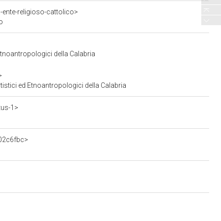
ente-religioso-cattolico>
o
Etnoantropologici della Calabria
>
istici ed Etnoantropologici della Calabria
tus-1>
702c6fbc>