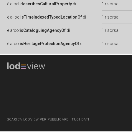
è
a-cat:
describesCulturalProperty
di
1 risorsa
è
a-loc:
isTimeIndexedTypedLocationOf
di
1 risorsa
è
arco:
isCataloguingAgencyOf
di
1 risorsa
è
arco:
isHeritageProtectionAgencyOf
di
1 risorsa
SCARICA LODVIEW PER PUBBLICARE I TUOI DATI