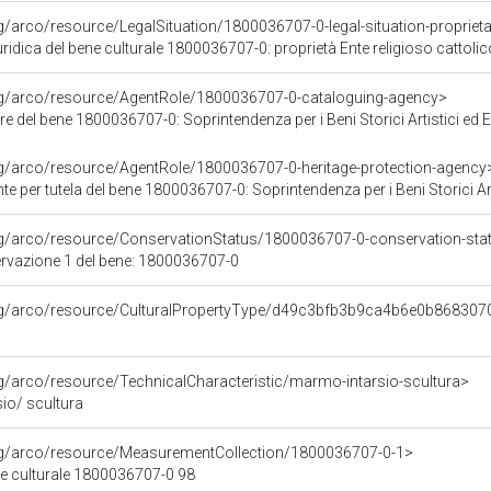
g/arco/resource/LegalSituation/1800036707-0-legal-situation-proprieta-
ridica del bene culturale 1800036707-0: proprietà Ente religioso cattolic
org/arco/resource/AgentRole/1800036707-0-cataloguing-agency>
e del bene 1800036707-0: Soprintendenza per i Beni Storici Artistici ed 
rg/arco/resource/AgentRole/1800036707-0-heritage-protection-agency
e per tutela del bene 1800036707-0: Soprintendenza per i Beni Storici Art
rg/arco/resource/ConservationStatus/1800036707-0-conservation-sta
ervazione 1 del bene: 1800036707-0
org/arco/resource/CulturalPropertyType/d49c3bfb3b9ca4b6e0b86830
rg/arco/resource/TechnicalCharacteristic/marmo-intarsio-scultura>
io/ scultura
org/arco/resource/MeasurementCollection/1800036707-0-1>
ne culturale 1800036707-0 98