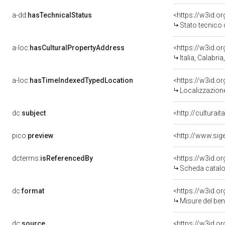
a-dd:
hasTechnicalStatus
<https://w3id.o
Stato tecnico
a-loc:
hasCulturalPropertyAddress
<https://w3id.
Italia, Calabri
a-loc:
hasTimeIndexedTypedLocation
<https://w3id.
Localizzazione
dc:
subject
<http://culturai
pico:
preview
<http://www.sig
dcterms:
isReferencedBy
<https://w3id.
Scheda catalo
dc:
format
<https://w3id.
Misure del be
dc:
source
<https://w3id.