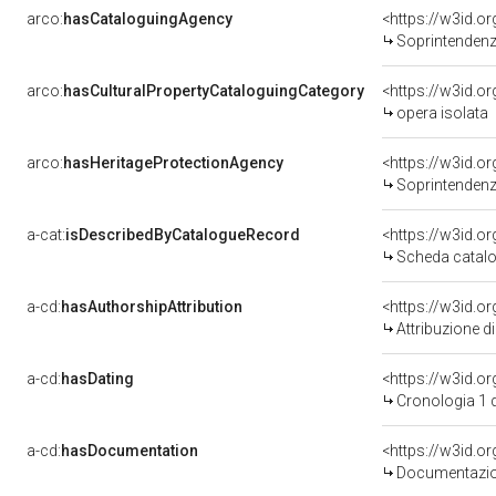
arco:
hasCataloguingAgency
<https://w3id.
Soprintendenza 
arco:
hasCulturalPropertyCataloguingCategory
<https://w3id.o
opera isolata
arco:
hasHeritageProtectionAgency
<https://w3id.
Soprintendenza 
a-cat:
isDescribedByCatalogueRecord
<https://w3id.
Scheda catalo
a-cd:
hasAuthorshipAttribution
<https://w3id.o
Attribuzione d
a-cd:
hasDating
<https://w3id.o
Cronologia 1 
a-cd:
hasDocumentation
<https://w3id.
Documentazion