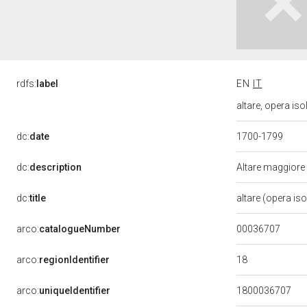
rdfs:
label
EN
IT
altare, opera iso
dc:
date
1700-1799
dc:
description
Altare maggiore
dc:
title
altare (opera is
00036707
arco:
catalogueNumber
18
arco:
regionIdentifier
arco:
uniqueIdentifier
1800036707