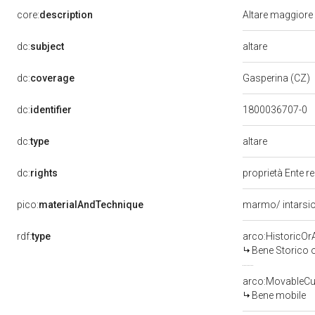
core:
description
Altare maggiore
altare
dc:
subject
dc:
coverage
Gasperina (CZ)
dc:
identifier
1800036707-0
altare
dc:
type
dc:
rights
proprietà Ente r
pico:
materialAndTechnique
marmo/ intarsio
rdf:
type
arco:HistoricOrA
Bene Storico o
arco:MovableCul
Bene mobile