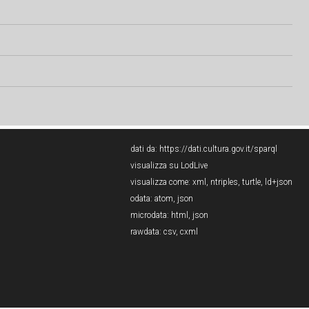
dati da:
https://dati.cultura.gov.it/sparql
visualizza su LodLive
visualizza come:
xml
,
ntriples
,
turtle
,
ld+json
odata:
atom
,
json
microdata:
html
,
json
rawdata:
csv
,
cxml