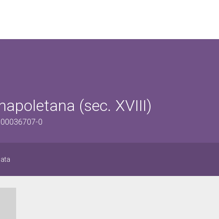
 napoletana (sec. XVIII)
1800036707-0
lata