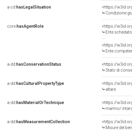
a-cd:
hasLegalSituation
<https://w3id.or
Condizione giu
core:
hasAgentRole
<https://w3id.
Ente schedator
<https://w3id.o
Ente competent
a-dd:
hasConservationStatus
<https://w3id.o
Stato di cons
a-dd:
hasCulturalPropertyType
<https://w3id.
altare
a-dd:
hasMaterialOrTechnique
<https://w3id.o
marmo/ intars
a-dd:
hasMeasurementCollection
<https://w3id.
Misure del be