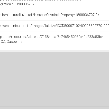
grafica n: 1800036707-0
o.beniculturali.it/detail/HistoricOrArtisticProperty/1800036707-0>
ecweb.beniculturali.it/images/fullsize/ICCD50007102/ICCD5602770_00
org/arco/resource/Address/71384beaf7e746545096fb41e233a53b>
a, CZ, Gasperina