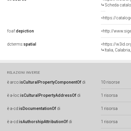
Scheda catalo
<https://catalog
foaf:
depiction
<http://www.sig
dcterms:
spatial
<https://w3id.
Italia, Calabri
RELAZIONI INVERSE
è
arco:
isCulturalPropertyComponentOf
di
10 risorse
è
a-loc:
isCulturalPropertyAddressOf
di
1 risorsa
è
a-cd:
isDocumentationOf
di
1 risorsa
è
a-cd:
isAuthorshipAttributionOf
di
1 risorsa