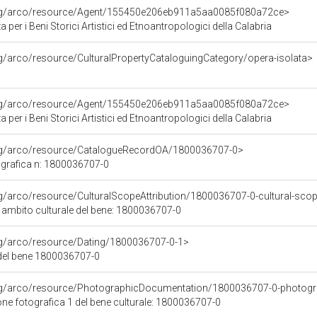
org/arco/resource/Agent/155450e206eb911a5aa0085f080a72ce>
per i Beni Storici Artistici ed Etnoantropologici della Calabria
rg/arco/resource/CulturalPropertyCataloguingCategory/opera-isolata>
org/arco/resource/Agent/155450e206eb911a5aa0085f080a72ce>
per i Beni Storici Artistici ed Etnoantropologici della Calabria
org/arco/resource/CatalogueRecordOA/1800036707-0>
grafica n: 1800036707-0
rg/arco/resource/CulturalScopeAttribution/1800036707-0-cultural-scope
i ambito culturale del bene: 1800036707-0
rg/arco/resource/Dating/1800036707-0-1>
del bene 1800036707-0
org/arco/resource/PhotographicDocumentation/1800036707-0-photogr
e fotografica 1 del bene culturale: 1800036707-0