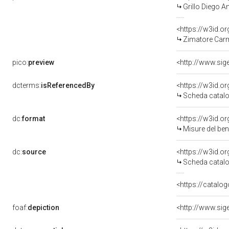
Grillo Diego A
<https://w3id.
Zimatore Carm
pico:
preview
dcterms:
isReferencedBy
<https://w3id.
Scheda catalo
dc:
format
<https://w3id.
Misure del be
dc:
source
<https://w3id.
Scheda catalo
<https://catalog
foaf:
depiction