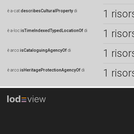
1 risor
è
a-cat:
describesCulturalProperty
di
1 risor
è
a-loc:
isTimeIndexedTypedLocationOf
di
1 risor
è
arco:
isCataloguingAgencyOf
di
1 risor
è
arco:
isHeritageProtectionAgencyOf
di