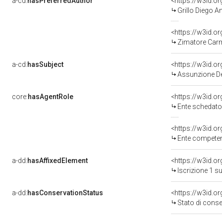
a-cd:
hasPreferredAuthor
<https://w3id.
Grillo Diego A
<https://w3id.
Zimatore Carm
a-cd:
hasSubject
<https://w3id.
Assunzione D
core:
hasAgentRole
<https://w3id.
Ente schedatore d
<https://w3id.o
Ente competente per
a-dd:
hasAffixedElement
<https://w3id.o
Iscrizione 1 s
a-dd:
hasConservationStatus
<https://w3id.o
Stato di cons