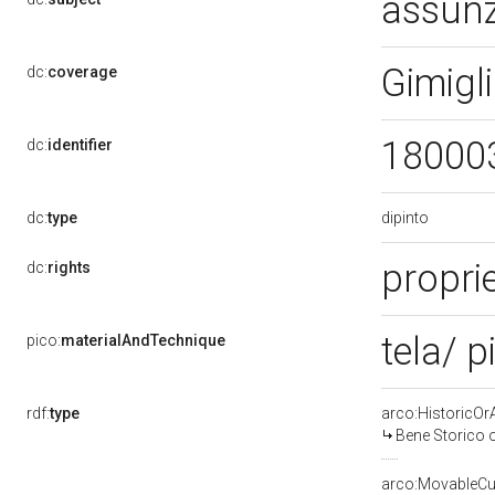
assun
Gimigl
dc:
coverage
18000
dc:
identifier
dipinto
dc:
type
proprie
dc:
rights
tela/ p
pico:
materialAndTechnique
rdf:
type
arco:HistoricOrA
Bene Storico o
arco:MovableCul