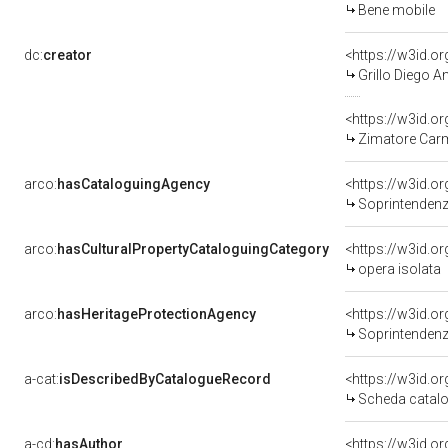
Bene mobile
dc:
creator
<https://w3id.
Grillo Diego A
<https://w3id.
Zimatore Carm
arco:
hasCataloguingAgency
<https://w3id.
Soprintendenza 
arco:
hasCulturalPropertyCataloguingCategory
<https://w3id.o
opera isolata
arco:
hasHeritageProtectionAgency
<https://w3id.
Soprintendenza 
a-cat:
isDescribedByCatalogueRecord
<https://w3id.
Scheda catalo
a-cd:
hasAuthor
<https://w3id.