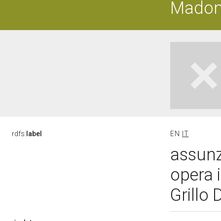
Mado
rdfs:
label
EN
IT
assunz
opera 
Grillo 