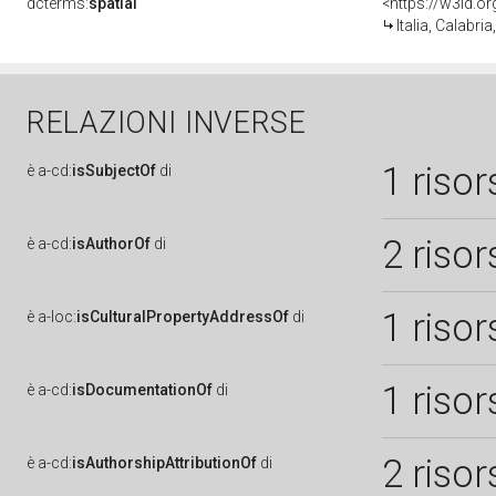
dcterms:
spatial
<https://w3id.
Italia, Calabri
RELAZIONI INVERSE
1 risor
è
a-cd:
isSubjectOf
di
2 risor
è
a-cd:
isAuthorOf
di
1 risor
è
a-loc:
isCulturalPropertyAddressOf
di
1 risor
è
a-cd:
isDocumentationOf
di
2 risor
è
a-cd:
isAuthorshipAttributionOf
di