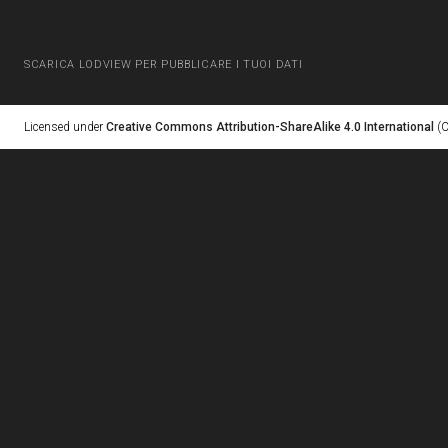
SCARICA LODVIEW PER PUBBLICARE I TUOI DATI
Licensed under
Creative Commons Attribution-ShareAlike 4.0 International
(C