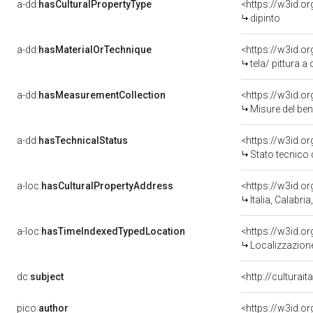
a-dd:
hasCulturalPropertyType
<https://w3id.
dipinto
a-dd:
hasMaterialOrTechnique
<https://w3id.or
tela/ pittura a 
a-dd:
hasMeasurementCollection
<https://w3id.
Misure del be
a-dd:
hasTechnicalStatus
<https://w3id.o
Stato tecnico
a-loc:
hasCulturalPropertyAddress
<https://w3id.
Italia, Calabri
a-loc:
hasTimeIndexedTypedLocation
<https://w3id.
Localizzazione
dc:
subject
<http://culturai
pico:
author
<https://w3id.