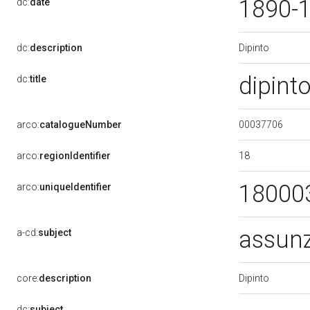
1890-
dc:
date
Dipinto
dc:
description
dipint
dc:
title
00037706
arco:
catalogueNumber
18
arco:
regionIdentifier
18000
arco:
uniqueIdentifier
assun
a-cd:
subject
Dipinto
core:
description
dc:
subject