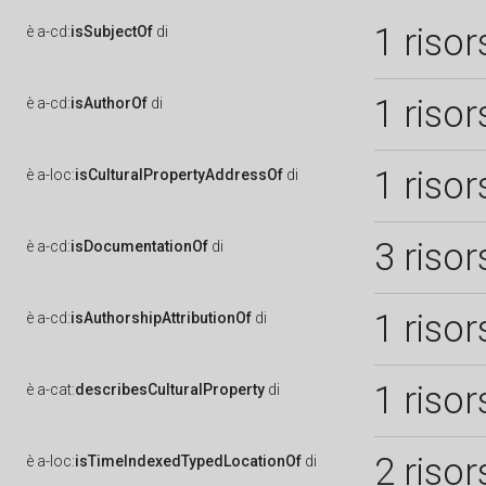
1 risor
è
a-cd:
isSubjectOf
di
1 risor
è
a-cd:
isAuthorOf
di
1 risor
è
a-loc:
isCulturalPropertyAddressOf
di
3 risor
è
a-cd:
isDocumentationOf
di
1 risor
è
a-cd:
isAuthorshipAttributionOf
di
1 risor
è
a-cat:
describesCulturalProperty
di
2 risor
è
a-loc:
isTimeIndexedTypedLocationOf
di