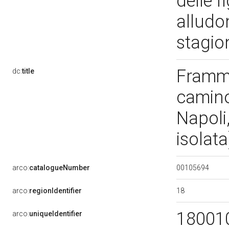
delle f
alludo
stagio
Framme
dc:
title
camino 
Napoli,
isolat
00105694
arco:
catalogueNumber
18
arco:
regionIdentifier
18001
arco:
uniqueIdentifier