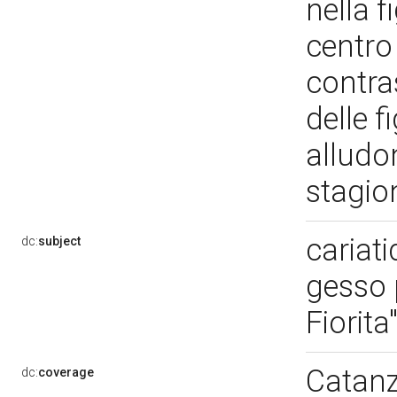
nella f
centro 
contras
delle f
alludo
stagio
cariat
dc:
subject
gesso p
Fiorita
Catanz
dc:
coverage