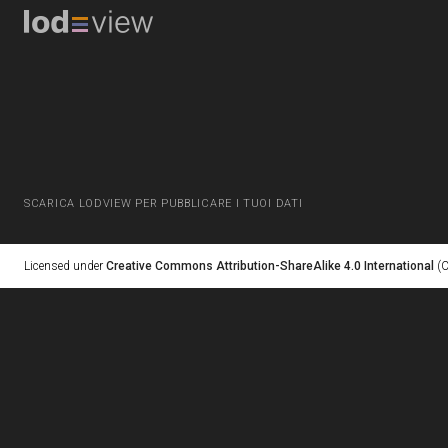
SCARICA LODVIEW PER PUBBLICARE I TUOI DATI
Licensed under
Creative Commons Attribution-ShareAlike 4.0 International
(C