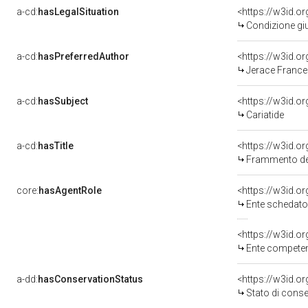
a-cd:
hasLegalSituation
Condizione giu
a-cd:
hasPreferredAuthor
<https://w3id.
Jerace France
a-cd:
hasSubject
<https://w3id.
Cariatide
a-cd:
hasTitle
Frammento del 
core:
hasAgentRole
<https://w3id.
Ente schedatore del
<https://w3id.o
Ente competente per
a-dd:
hasConservationStatus
<https://w3id.o
Stato di cons