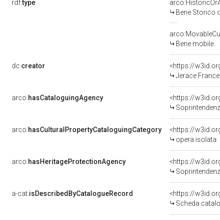
rdf:
type
arco:HistoricOrA
Bene Storico o
arco:MovableCul
Bene mobile
dc:
creator
<https://w3id.
Jerace France
arco:
hasCataloguingAgency
<https://w3id.
Soprintendenza
arco:
hasCulturalPropertyCataloguingCategory
<https://w3id.o
opera isolata
arco:
hasHeritageProtectionAgency
<https://w3id.
Soprintendenza 
a-cat:
isDescribedByCatalogueRecord
<https://w3id.
Scheda catalo