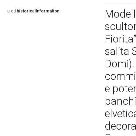
Modell
a-cd:
historicalInformation
scultor
Fiorita
salita 
Domi). 
commis
e poten
banchi
elvetic
decora