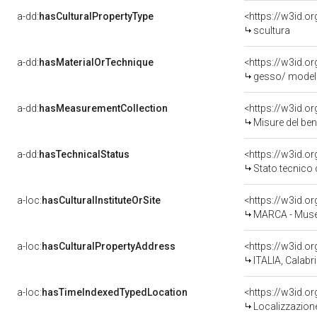
a-dd:
hasCulturalPropertyType
<https://w3id.
scultura
a-dd:
hasMaterialOrTechnique
<https://w3id.o
gesso/ model
a-dd:
hasMeasurementCollection
<https://w3id.
Misure del be
a-dd:
hasTechnicalStatus
<https://w3id.o
Stato tecnico
a-loc:
hasCulturalInstituteOrSite
MARCA - Museo
a-loc:
hasCulturalPropertyAddress
<https://w3id.
ITALIA, Calabr
a-loc:
hasTimeIndexedTypedLocation
<https://w3id.
Localizzazione