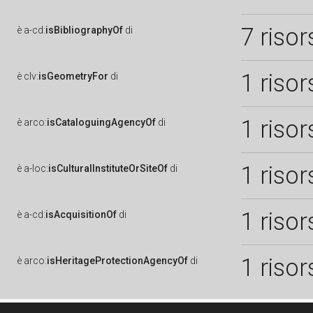
7 risor
è
a-cd:
isBibliographyOf
di
1 risor
è
clv:
isGeometryFor
di
1 risor
è
arco:
isCataloguingAgencyOf
di
1 risor
è
a-loc:
isCulturalInstituteOrSiteOf
di
1 risor
è
a-cd:
isAcquisitionOf
di
1 risor
è
arco:
isHeritageProtectionAgencyOf
di