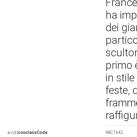
France
ha impr
dei gia
partico
scultor
primo 
in stil
feste, 
framme
raffig
48C1642
a-cd:
iconclassCode