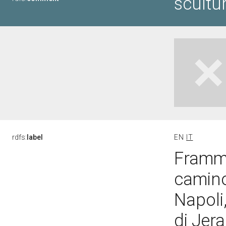
scultur
rdfs:
label
EN
IT
Framme
camino 
Napoli,
di Jer