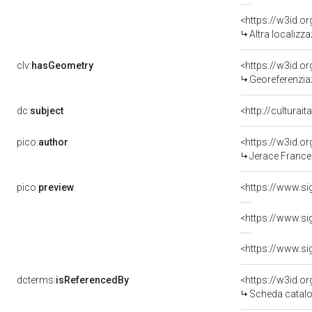
<https://w3id.o
Altra localizz
clv:
hasGeometry
<https://w3id.
Georeferenzia
dc:
subject
<http://culturai
pico:
author
<https://w3id.
Jerace France
pico:
preview
dcterms:
isReferencedBy
<https://w3id.
Scheda catalo