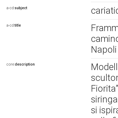
cariat
a-cd:
subject
Framme
a-cd:
title
camino 
Napol
Modell
core:
description
scultor
Fiorita
siringa
si ispi