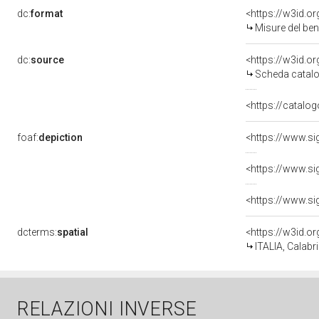
dc:
format
<https://w3id.
Misure del be
dc:
source
<https://w3id.
Scheda catalo
<https://catalog
foaf:
depiction
dcterms:
spatial
<https://w3id.
ITALIA, Calabr
RELAZIONI INVERSE