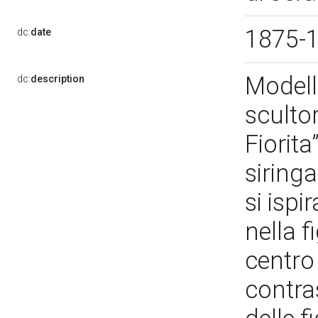
1875-
dc:
date
Modell
dc:
description
scultor
Fiorita
siringa
si ispi
nella f
centro 
contras