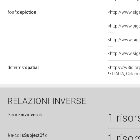
foaf:
depiction
dcterms:
spatial
<https://w3id.
ITALIA, Calabr
RELAZIONI INVERSE
1 risor
è
core:
involves
di
1 risor
è
a-cd:
isSubjectOf
di