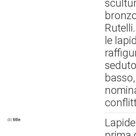
scultur
bronzo,
Rutelli
le lap
raffigu
seduto
basso,
nominat
confli
Lapide
dc:
title
prima 