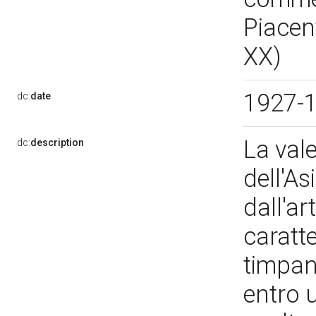
Piacen
XX)
1927-
dc:
date
La val
dc:
description
dell'As
dall'ar
caratte
timpan
entro 