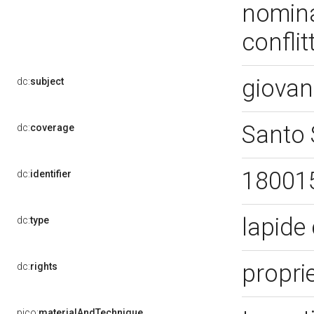
nominat
confli
giovan
dc:
subject
Santo 
dc:
coverage
18001
dc:
identifier
lapide
dc:
type
proprie
dc:
rights
pico:
materialAndTechnique