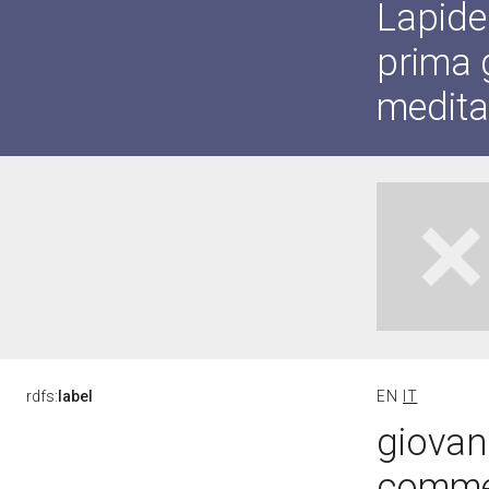
Lapide
prima 
medita
rdfs:
label
EN
IT
giovan
commem