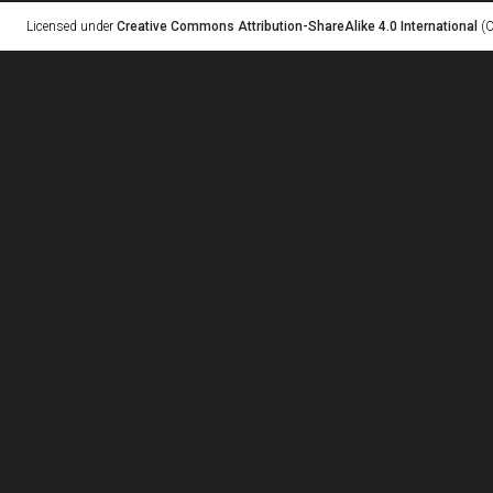
Licensed under
Creative Commons Attribution-ShareAlike 4.0 International
(C