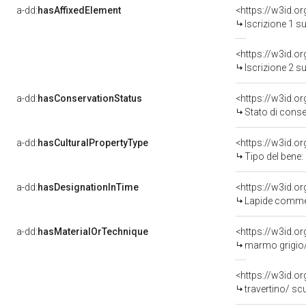
a-dd:
hasAffixedElement
<https://w3id.o
Iscrizione 1 s
<https://w3id.o
Iscrizione 2 s
a-dd:
hasConservationStatus
<https://w3id.o
Stato di cons
a-dd:
hasCulturalPropertyType
<https://w3id.
Tipo del bene
a-dd:
hasDesignationInTime
Lapide commem
a-dd:
hasMaterialOrTechnique
<https://w3id.o
marmo grigio/
<https://w3id.o
travertino/ sc