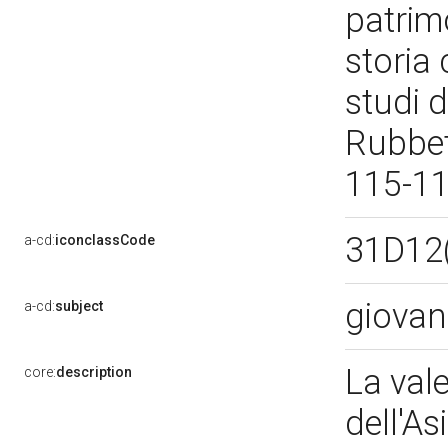
patrim
storia 
studi d
Rubbet
115-1
31D12
a-cd:
iconclassCode
giovan
a-cd:
subject
La val
core:
description
dell'As