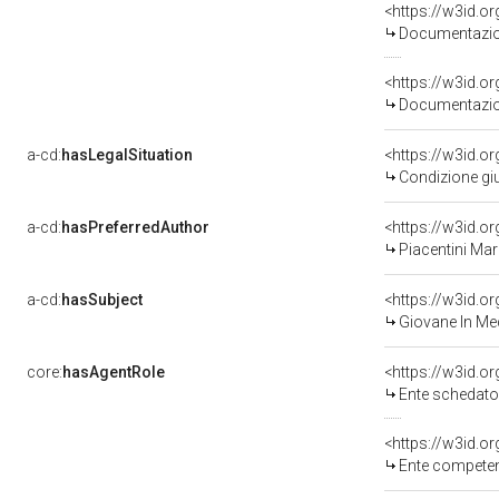
Documentazion
Documentazion
a-cd:
hasLegalSituation
Condizione giu
a-cd:
hasPreferredAuthor
<https://w3id.
Piacentini Mar
a-cd:
hasSubject
<https://w3id.
Giovane In Me
core:
hasAgentRole
<https://w3id.
Ente schedator
<https://w3id.o
Ente competente