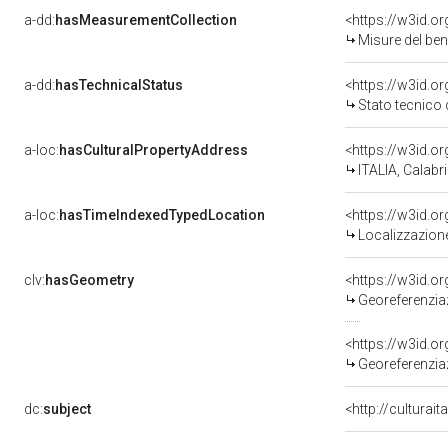
a-dd:
hasMeasurementCollection
<https://w3id.
Misure del be
a-dd:
hasTechnicalStatus
<https://w3id.o
Stato tecnico
a-loc:
hasCulturalPropertyAddress
<https://w3id.
ITALIA, Calabr
a-loc:
hasTimeIndexedTypedLocation
<https://w3id.
Localizzazione
clv:
hasGeometry
<https://w3id.
Georeferenziaz
<https://w3id.
Georeferenzia
dc:
subject
<http://culturai