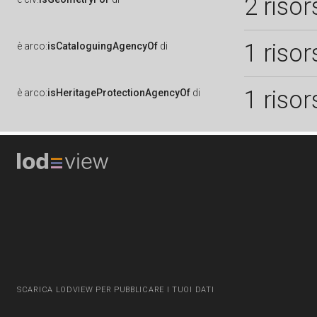
2 risor
1 risor
è
arco:
isCataloguingAgencyOf
di
1 risor
è
arco:
isHeritageProtectionAgencyOf
di
SCARICA LODVIEW PER PUBBLICARE I TUOI DATI