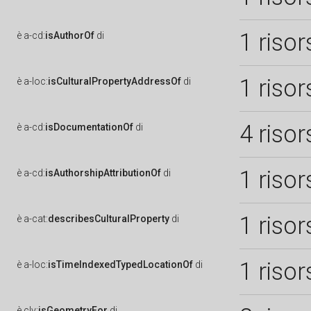
1 risor
è
a-cd:
isAuthorOf
di
1 risor
è
a-loc:
isCulturalPropertyAddressOf
di
4 risor
è
a-cd:
isDocumentationOf
di
1 risor
è
a-cd:
isAuthorshipAttributionOf
di
1 risor
è
a-cat:
describesCulturalProperty
di
1 risor
è
a-loc:
isTimeIndexedTypedLocationOf
di
è
clv:
isGeometryFor
di