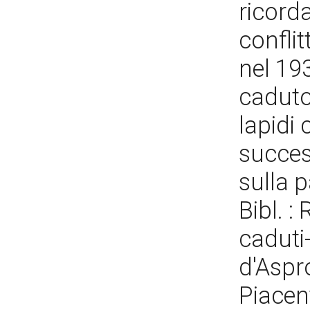
ricorda
conflit
nel 19
caduto
lapidi 
success
sulla p
Bibl. :
caduti-
d'Aspr
Piacen