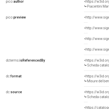
pico:
author
<https://w3id.
Piacentini Mar
pico:
preview
dcterms:
isReferencedBy
<https://w3id.
Scheda catalo
dc:
format
<https://w3id.
Misure del be
dc:
source
<https://w3id.
Scheda catalo
<https://catalog