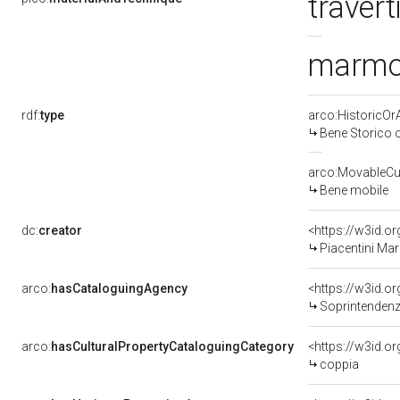
traver
marmo 
rdf:
type
arco:HistoricOrA
Bene Storico o
arco:MovableCul
Bene mobile
dc:
creator
<https://w3id.
Piacentini Mar
arco:
hasCataloguingAgency
<https://w3id.
Soprintendenza
arco:
hasCulturalPropertyCataloguingCategory
<https://w3id.o
coppia