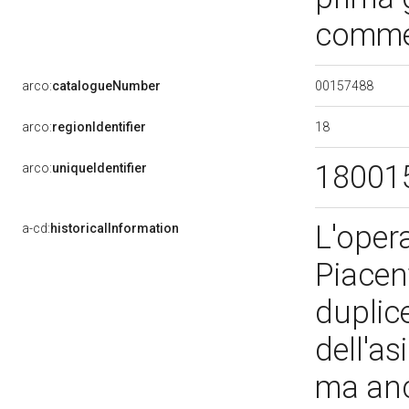
commem
00157488
arco:
catalogueNumber
18
arco:
regionIdentifier
18001
arco:
uniqueIdentifier
L'oper
a-cd:
historicalInformation
Piacen
duplice
dell'as
ma an