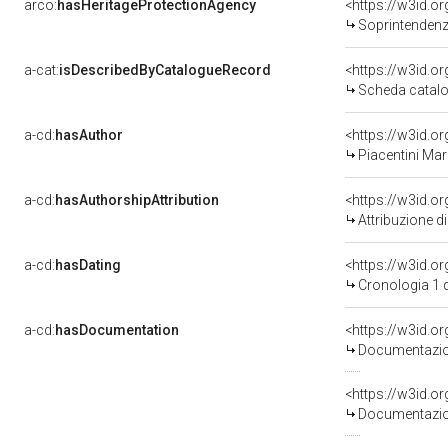
arco:
hasHeritageProtectionAgency
<https://w3id.
Soprintendenza
a-cat:
isDescribedByCatalogueRecord
<https://w3id.
Scheda catalo
a-cd:
hasAuthor
<https://w3id.
Piacentini Mar
a-cd:
hasAuthorshipAttribution
<https://w3id.o
Attribuzione d
a-cd:
hasDating
<https://w3id.
Cronologia 1 
a-cd:
hasDocumentation
Documentazion
Documentazion