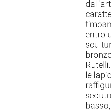
dall'ar
caratte
timpan
entro 
scultur
bronzo,
Rutelli
le lap
raffigu
seduto
basso,