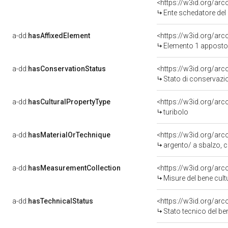
<https://w3id.org/ar
Ente schedatore del 
a-dd:
hasAffixedElement
<https://w3id.org/ar
Elemento 1 apposto
a-dd:
hasConservationStatus
<https://w3id.org/ar
Stato di conservazi
a-dd:
hasCulturalPropertyType
<https://w3id.org/a
turibolo
a-dd:
hasMaterialOrTechnique
<https://w3id.org/arc
argento/ a sbalzo, c
a-dd:
hasMeasurementCollection
<https://w3id.org/ar
Misure del bene cul
a-dd:
hasTechnicalStatus
<https://w3id.org/ar
Stato tecnico del b