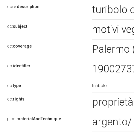
turibolo 
core:
description
motivi ve
dc:
subject
Palermo 
dc:
coverage
1900273
dc:
identifier
turibolo
dc:
type
proprietà
dc:
rights
argento/ 
pico:
materialAndTechnique