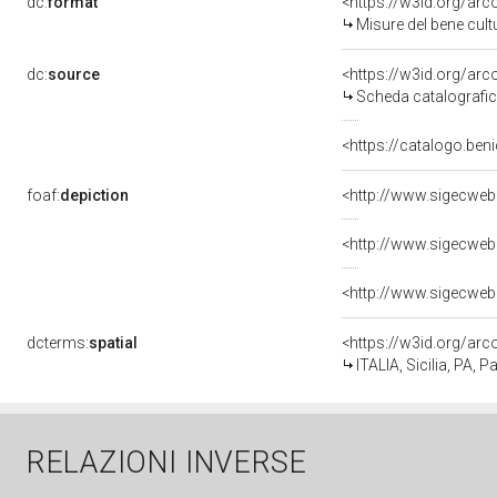
dc:
format
<https://w3id.org/ar
Misure del bene cul
dc:
source
<https://w3id.org/a
Scheda catalografi
<https://catalogo.beni
foaf:
depiction
<http://www.sigecweb
<http://www.sigecweb
<http://www.sigecweb
dcterms:
spatial
<https://w3id.org/a
ITALIA, Sicilia, PA, 
RELAZIONI INVERSE