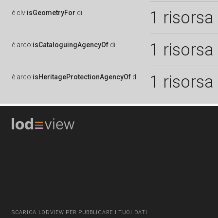
1 risorsa
è
clv:
isGeometryFor
di
1 risorsa
è
arco:
isCataloguingAgencyOf
di
1 risorsa
è
arco:
isHeritageProtectionAgencyOf
di
SCARICA LODVIEW PER PUBBLICARE I TUOI DATI