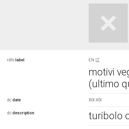
rdfs:
label
EN
IT
motivi veg
(ultimo 
XIX-XIX
dc:
date
turibolo 
dc:
description