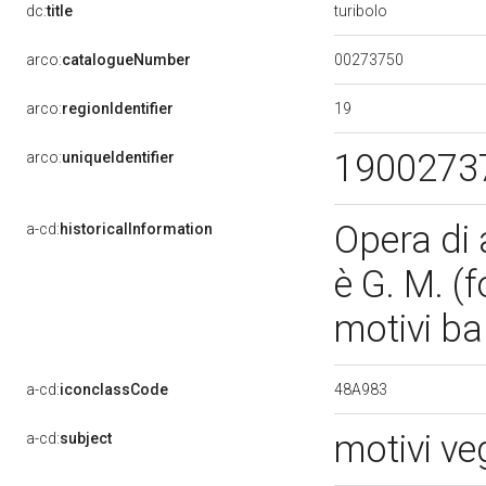
turibolo
dc:
title
00273750
arco:
catalogueNumber
19
arco:
regionIdentifier
1900273
arco:
uniqueIdentifier
Opera di 
a-cd:
historicalInformation
è G. M. (
motivi ba
48A983
a-cd:
iconclassCode
motivi ve
a-cd:
subject