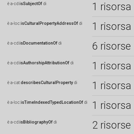
1 risorsa
è
a-cd:
isSubjectOf
di
1 risorsa
è
a-loc:
isCulturalPropertyAddressOf
di
6 risorse
è
a-cd:
isDocumentationOf
di
1 risorsa
è
a-cd:
isAuthorshipAttributionOf
di
1 risorsa
è
a-cat:
describesCulturalProperty
di
1 risorsa
è
a-loc:
isTimeIndexedTypedLocationOf
di
2 risorse
è
a-cd:
isBibliographyOf
di