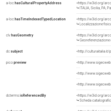
a-loc:
hasCulturalPropertyAddress
<https://w3id.org/a
ITALIA, Sicilia, PA, 
a-loc:
hasTimeIndexedTypedLocation
<https://w3id.org/ar
Localizzazione fisic
clv:
hasGeometry
<https://w3id.org/ar
Georeferenziazione 
dc:
subject
<http://culturaitalia.
pico:
preview
<http://www.sigecweb
<http://www.sigecweb
<http://www.sigecweb
dcterms:
isReferencedBy
<https://w3id.org/a
Scheda catalografi