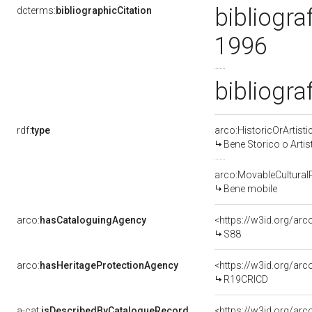
bibliogra
dcterms:
bibliographicCitation
1996
bibliogra
rdf:
type
arco:HistoricOrArtisti
Bene Storico o Artis
arco:MovableCultural
Bene mobile
arco:
hasCataloguingAgency
<https://w3id.org/a
S88
arco:
hasHeritageProtectionAgency
<https://w3id.org/a
R19CRICD
a-cat:
isDescribedByCatalogueRecord
<https://w3id.org/a