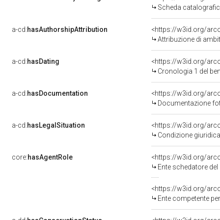
Scheda catalografi
a-cd:
hasAuthorshipAttribution
<https://w3id.org/arc
Attribuzione di ambi
a-cd:
hasDating
<https://w3id.org/ar
Cronologia 1 del b
a-cd:
hasDocumentation
Documentazione foto
a-cd:
hasLegalSituation
Condizione giuridica
core:
hasAgentRole
<https://w3id.org/ar
Ente schedatore del bene 200006854
<https://w3id.org/ar
Ente competente per tutela del bene 