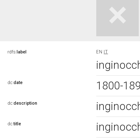
rdfs:
label
EN
IT
inginocch
1800-18
dc:
date
inginocc
dc:
description
inginocc
dc:
title