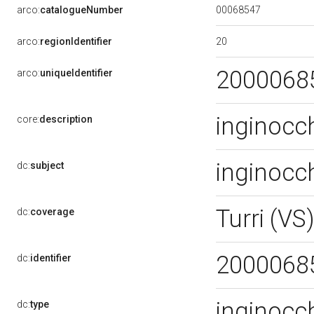
00068547
arco:
catalogueNumber
20
arco:
regionIdentifier
2000068
arco:
uniqueIdentifier
inginocc
core:
description
inginocc
dc:
subject
Turri (VS
dc:
coverage
2000068
dc:
identifier
inginocc
dc:
type