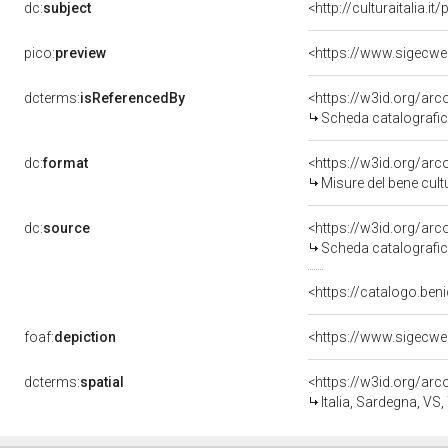
dc:
subject
<http://culturaitalia.
pico:
preview
<https://www.sigecwe
dcterms:
isReferencedBy
<https://w3id.org/a
Scheda catalografi
dc:
format
<https://w3id.org/ar
Misure del bene cul
dc:
source
<https://w3id.org/a
Scheda catalografi
<https://catalogo.beni
foaf:
depiction
<https://www.sigecwe
dcterms:
spatial
<https://w3id.org/a
Italia, Sardegna, VS, 