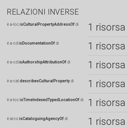
RELAZIONI INVERSE
1 risorsa
è
a-loc:
isCulturalPropertyAddressOf
di
1 risorsa
è
a-cd:
isDocumentationOf
di
1 risorsa
è
a-cd:
isAuthorshipAttributionOf
di
1 risorsa
è
a-cat:
describesCulturalProperty
di
1 risorsa
è
a-loc:
isTimeIndexedTypedLocationOf
di
1 risorsa
è
arco:
isCataloguingAgencyOf
di