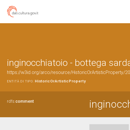
inginocchiatoio - bottega sarda
https://w3id.org/arco/resource/HistoricOrArtisticProperty/
HistoricOrArtisticProperty
ENTITÀ DI TIPO:
inginocc
rdfs:
comment