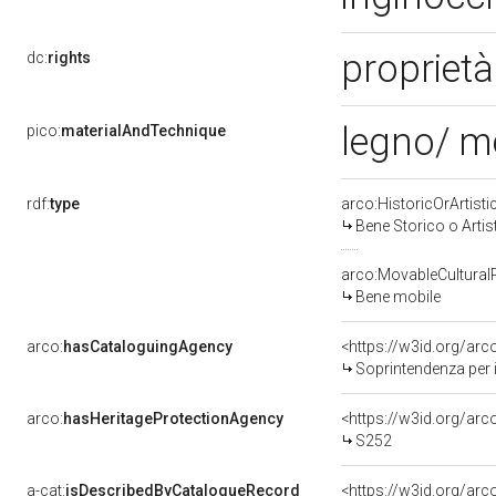
proprietà
dc:
rights
legno/ 
pico:
materialAndTechnique
rdf:
type
arco:HistoricOrArtisti
Bene Storico o Artis
arco:MovableCultural
Bene mobile
arco:
hasCataloguingAgency
<https://w3id.org/a
Soprintendenza per i Beni 
arco:
hasHeritageProtectionAgency
<https://w3id.org/a
S252
a-cat:
isDescribedByCatalogueRecord
<https://w3id.org/a