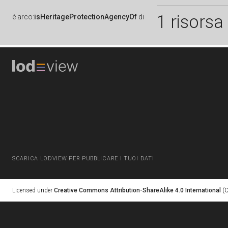
1 risorsa
è
arco:
isHeritageProtectionAgencyOf
di
SCARICA LODVIEW PER PUBBLICARE I TUOI DATI
Licensed under
Creative Commons Attribution-ShareAlike 4.0 International
(C