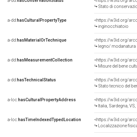
a-dd:
hasConservationStatus
<https://w3id.org/ar
Stato di conservazi
a-dd:
hasCulturalPropertyType
<https://w3id.org/a
inginocchiatoio
a-dd:
hasMaterialOrTechnique
<https://w3id.org/ar
legno/ modanatura
a-dd:
hasMeasurementCollection
<https://w3id.org/ar
Misure del bene cul
a-dd:
hasTechnicalStatus
<https://w3id.org/ar
Stato tecnico del b
a-loc:
hasCulturalPropertyAddress
<https://w3id.org/a
Italia, Sardegna, VS, 
a-loc:
hasTimeIndexedTypedLocation
<https://w3id.org/ar
Localizzazione fisic