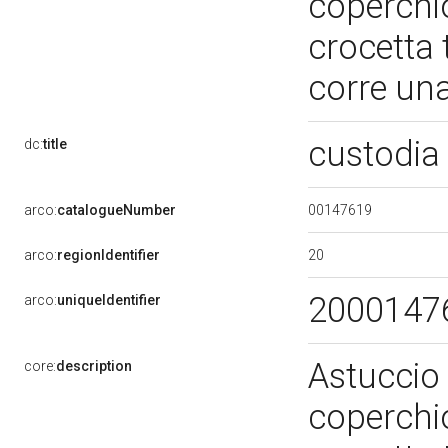
coperchi
crocetta 
corre un
custodia (
dc:
title
00147619
arco:
catalogueNumber
20
arco:
regionIdentifier
2000147
arco:
uniqueIdentifier
Astuccio 
core:
description
coperchi