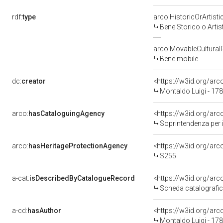
rdf:
type
arco:HistoricOrArtisti
Bene Storico o Artis
arco:MovableCultural
Bene mobile
dc:
creator
<https://w3id.org/a
Montaldo Luigi - 17
arco:
hasCataloguingAgency
<https://w3id.org/a
Soprintendenza per i Beni 
arco:
hasHeritageProtectionAgency
<https://w3id.org/a
S255
a-cat:
isDescribedByCatalogueRecord
<https://w3id.org/a
Scheda catalografi
a-cd:
hasAuthor
<https://w3id.org/a
Montaldo Luigi - 17