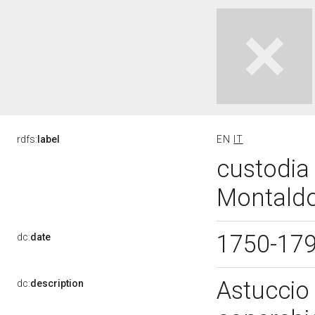
rdfs:
label
EN
IT
custodia -
Montaldo
1750-17
dc:
date
Astuccio 
dc:
description