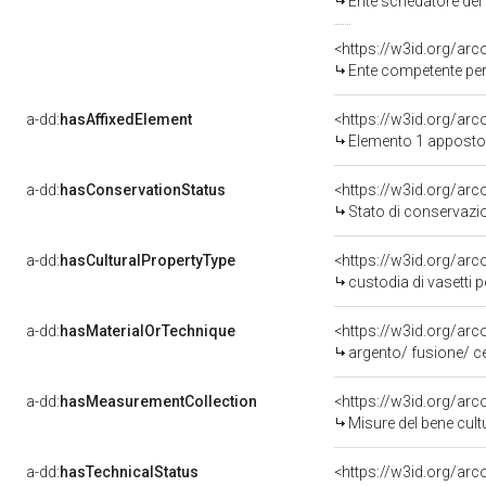
Ente schedatore del bene 20001476
<https://w3id.org/ar
Ente competente per tutela 
a-dd:
hasAffixedElement
<https://w3id.org/ar
Elemento 1 apposto
a-dd:
hasConservationStatus
<https://w3id.org/ar
Stato di conservazi
a-dd:
hasCulturalPropertyType
<https://w3id.org/a
custodia di vasetti pe
a-dd:
hasMaterialOrTechnique
<https://w3id.org/arc
argento/ fusione/ ce
a-dd:
hasMeasurementCollection
<https://w3id.org/ar
Misure del bene cul
a-dd:
hasTechnicalStatus
<https://w3id.org/ar