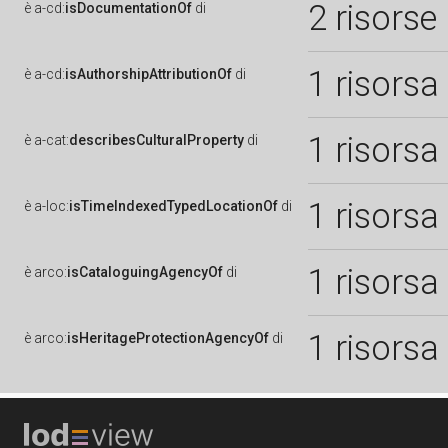
2 risorse
è
a-cd:
isDocumentationOf
di
1 risorsa
è
a-cd:
isAuthorshipAttributionOf
di
1 risorsa
è
a-cat:
describesCulturalProperty
di
1 risorsa
è
a-loc:
isTimeIndexedTypedLocationOf
di
1 risorsa
è
arco:
isCataloguingAgencyOf
di
1 risorsa
è
arco:
isHeritageProtectionAgencyOf
di