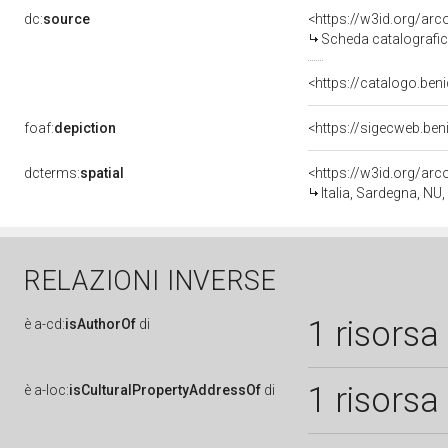
dc:
source
<https://w3id.org/a
Scheda catalografi
<https://catalogo.beni
foaf:
depiction
<https://sigecweb.ben
dcterms:
spatial
<https://w3id.org/a
Italia, Sardegna, NU
RELAZIONI INVERSE
1 risorsa
è
a-cd:
isAuthorOf
di
1 risorsa
è
a-loc:
isCulturalPropertyAddressOf
di