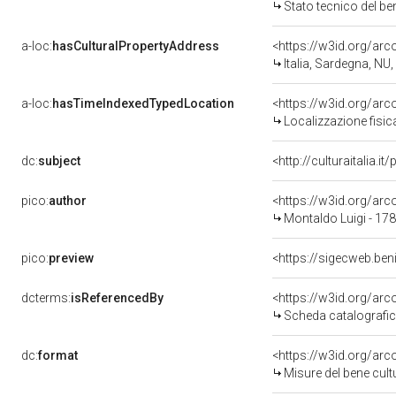
Stato tecnico del b
a-loc:
hasCulturalPropertyAddress
<https://w3id.org/a
Italia, Sardegna, NU
a-loc:
hasTimeIndexedTypedLocation
<https://w3id.org/ar
Localizzazione fisic
dc:
subject
<http://culturaitalia.
pico:
author
<https://w3id.org/a
Montaldo Luigi - 17
pico:
preview
<https://sigecweb.ben
dcterms:
isReferencedBy
<https://w3id.org/a
Scheda catalografi
dc:
format
<https://w3id.org/ar
Misure del bene cul