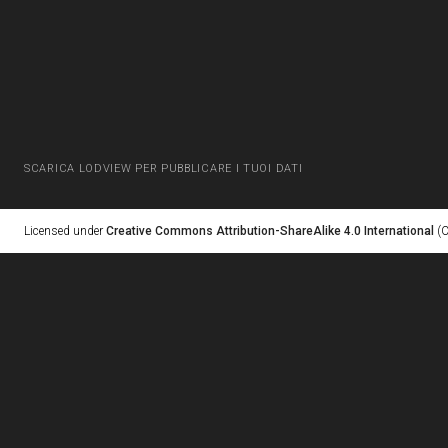
SCARICA LODVIEW PER PUBBLICARE I TUOI DATI
Licensed under
Creative Commons Attribution-ShareAlike 4.0 International
(C