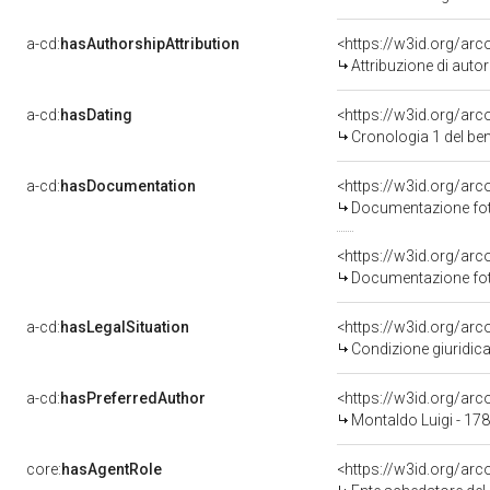
a-cd:
hasAuthorshipAttribution
<https://w3id.org/ar
Attribuzione di aut
a-cd:
hasDating
<https://w3id.org/ar
Cronologia 1 del b
a-cd:
hasDocumentation
Documentazione foto
Documentazione foto
a-cd:
hasLegalSituation
Condizione giuridica
a-cd:
hasPreferredAuthor
<https://w3id.org/a
Montaldo Luigi - 17
core:
hasAgentRole
<https://w3id.org/ar