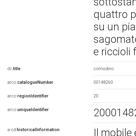
sottostan
quattro p
su un pia
sagomato
e riccioli
comodino
dc:
title
00148260
arco:
catalogueNumber
20
arco:
regionIdentifier
2000148
arco:
uniqueIdentifier
Il mobile 
a-cd:
historicalInformation