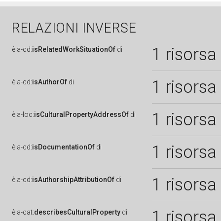
RELAZIONI INVERSE
1 risorsa
è
a-cd:
isRelatedWorkSituationOf
di
1 risorsa
è
a-cd:
isAuthorOf
di
1 risorsa
è
a-loc:
isCulturalPropertyAddressOf
di
1 risorsa
è
a-cd:
isDocumentationOf
di
1 risorsa
è
a-cd:
isAuthorshipAttributionOf
di
1 risorsa
è
a-cat:
describesCulturalProperty
di