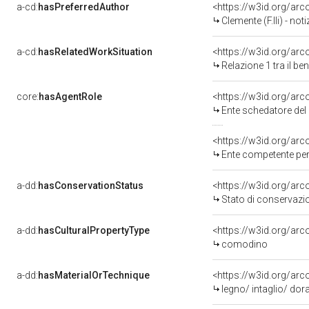
a-cd:
hasPreferredAuthor
<https://w3id.org/a
Clemente (F.lli) - not
a-cd:
hasRelatedWorkSituation
<https://w3id.org/arc
Relazione 1 tra il b
core:
hasAgentRole
<https://w3id.org/ar
Ente schedatore del bene 20001482
<https://w3id.org/ar
Ente competente per tutela 
a-dd:
hasConservationStatus
<https://w3id.org/ar
Stato di conservazi
a-dd:
hasCulturalPropertyType
<https://w3id.org/ar
comodino
a-dd:
hasMaterialOrTechnique
<https://w3id.org/arc
legno/ intaglio/ dor