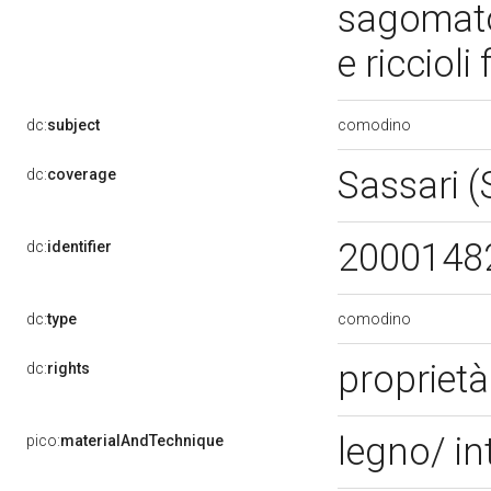
sagomato
e riccioli
comodino
dc:
subject
Sassari 
dc:
coverage
2000148
dc:
identifier
comodino
dc:
type
proprietà
dc:
rights
legno/ in
pico:
materialAndTechnique