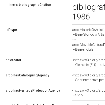
bibliogra
dcterms:
bibliographicCitation
1986
rdf:
type
arco:HistoricOrArtisti
Bene Storico o Artis
arco:MovableCultural
Bene mobile
dc:
creator
<https://w3id.org/a
Clemente (F.lli) - not
arco:
hasCataloguingAgency
<https://w3id.org/a
Soprintendenza per i Beni 
arco:
hasHeritageProtectionAgency
<https://w3id.org/a
S255