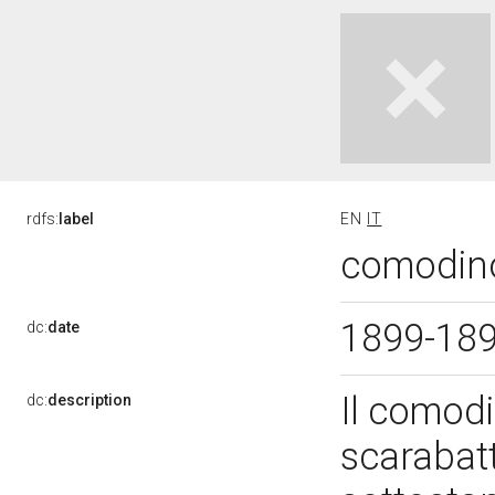
rdfs:
label
EN
IT
comodino 
1899-18
dc:
date
Il comodi
dc:
description
scarabatt