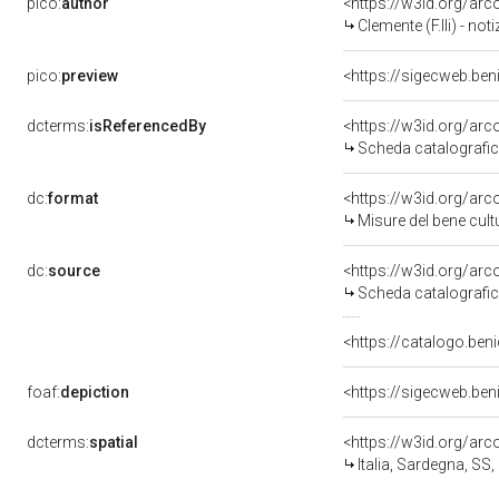
pico:
author
<https://w3id.org/a
Clemente (F.lli) - not
pico:
preview
<https://sigecweb.ben
dcterms:
isReferencedBy
<https://w3id.org/a
Scheda catalografi
dc:
format
<https://w3id.org/ar
Misure del bene cul
dc:
source
<https://w3id.org/a
Scheda catalografi
<https://catalogo.beni
foaf:
depiction
<https://sigecweb.ben
dcterms:
spatial
<https://w3id.org/a
Italia, Sardegna, SS,