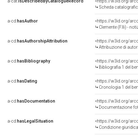
a-cat:
isDescribedByCatalogueRecord
<https://w3id.org/a
Scheda catalografi
a-cd:
hasAuthor
<https://w3id.org/a
Clemente (F.lli) - not
a-cd:
hasAuthorshipAttribution
<https://w3id.org/ar
Attribuzione di aut
a-cd:
hasBibliography
<https://w3id.org/ar
Bibliografia 1 del b
a-cd:
hasDating
<https://w3id.org/ar
Cronologia 1 del b
a-cd:
hasDocumentation
Documentazione foto
a-cd:
hasLegalSituation
Condizione giuridica