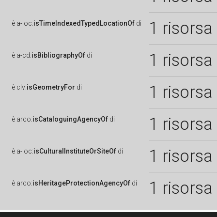
1 risorsa
è
a-loc:
isTimeIndexedTypedLocationOf
di
1 risorsa
è
a-cd:
isBibliographyOf
di
1 risorsa
è
clv:
isGeometryFor
di
1 risorsa
è
arco:
isCataloguingAgencyOf
di
1 risorsa
è
a-loc:
isCulturalInstituteOrSiteOf
di
1 risorsa
è
arco:
isHeritageProtectionAgencyOf
di