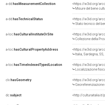
a-dd:
hasMeasurementCollection
<https://w3id.org/ar
Misure del bene cul
a-dd:
hasTechnicalStatus
<https://w3id.org/ar
Stato tecnico del b
a-loc:
hasCulturalInstituteOrSite
<https://w3id.org/ar
Collezione della Pro
a-loc:
hasCulturalPropertyAddress
<https://w3id.org/a
Italia, Sardegna, SS,
a-loc:
hasTimeIndexedTypedLocation
<https://w3id.org/ar
Localizzazione fisic
clv:
hasGeometry
<https://w3id.org/ar
Georeferenziazione 
dc:
subject
<http://culturaitalia.