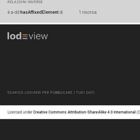
RELAZIONI INVERSE
è
a-dd:
hasAffixedElement
di
1 risorsa
SCARICA LODVIEW PER PUBBLICARE I TUOI DATI
Licensed under
Creative Commons Attribution-ShareAlike 4.0 International
(C