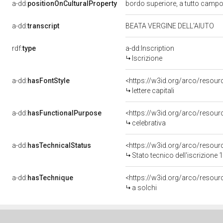
a-dd:
positionOnCulturalProperty
bordo superiore, a tutto camp
a-dd:
transcript
BEATA VERGINE DELL'AIUTO
rdf:
type
a-dd:Inscription
Iscrizione
a-dd:
hasFontStyle
<https://w3id.org/arco/resource
lettere capitali
a-dd:
hasFunctionalPurpose
<https://w3id.org/arco/resour
celebrativa
a-dd:
hasTechnicalStatus
<https://w3id.org/arco/resour
Stato tecnico dell'iscrizione
a-dd:
hasTechnique
<https://w3id.org/arco/resour
a solchi