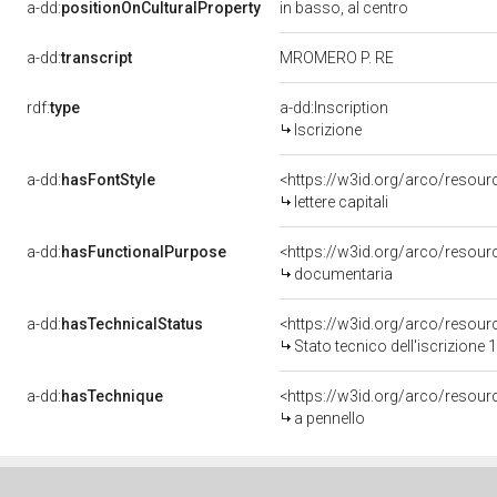
a-dd:
positionOnCulturalProperty
in basso, al centro
a-dd:
transcript
MROMERO P. RE
rdf:
type
a-dd:Inscription
Iscrizione
a-dd:
hasFontStyle
<https://w3id.org/arco/resource
lettere capitali
a-dd:
hasFunctionalPurpose
<https://w3id.org/arco/resou
documentaria
a-dd:
hasTechnicalStatus
<https://w3id.org/arco/resour
Stato tecnico dell'iscrizione
a-dd:
hasTechnique
<https://w3id.org/arco/resour
a pennello