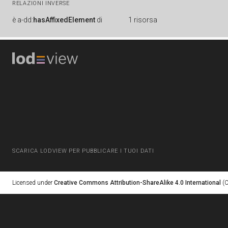
RELAZIONI INVERSE
è
a-dd:
hasAffixedElement
di
1 risorsa
SCARICA LODVIEW PER PUBBLICARE I TUOI DATI
Licensed under
Creative Commons Attribution-ShareAlike 4.0 International
(C