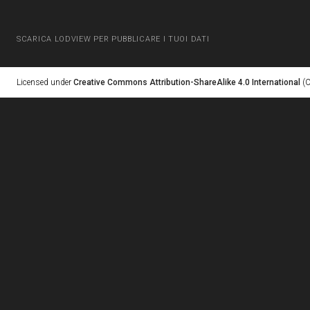
SCARICA LODVIEW PER PUBBLICARE I TUOI DATI
Licensed under
Creative Commons Attribution-ShareAlike 4.0 International
(C