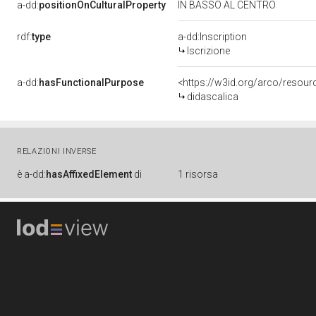
a-dd:
positionOnCulturalProperty
IN BASSO AL CENTRO
rdf:
type
a-dd:Inscription
Iscrizione
a-dd:
hasFunctionalPurpose
<https://w3id.org/arco/resou
didascalica
RELAZIONI INVERSE
è
a-dd:
hasAffixedElement
di
1 risorsa