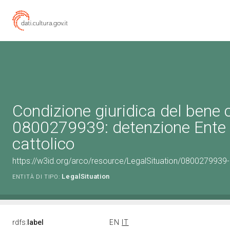
Condizione giuridica del bene 
0800279939: detenzione Ente 
cattolico
https://w3id.org/arco/resource/LegalSituation/0800279939-le
LegalSituation
ENTITÀ DI TIPO:
rdfs:
label
EN
IT