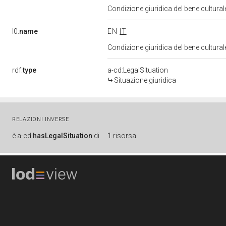
Condizione giuridica del bene cultura
l0:
name
EN
IT
Condizione giuridica del bene cultura
rdf:
type
a-cd:LegalSituation
Situazione giuridica
RELAZIONI INVERSE
è
a-cd:
hasLegalSituation
di
1 risorsa