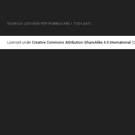
SCARICA LODVIEW PER PUBBLICARE I TUOI DATI
Licensed under
Creative Commons Attribution-ShareAlike 4.0 International
(C