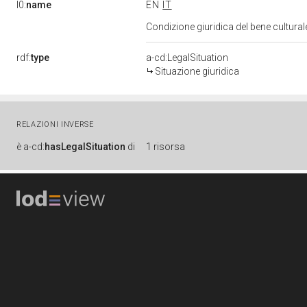
l0:
name
EN
IT
Condizione giuridica del bene cultur
rdf:
type
a-cd:LegalSituation
Situazione giuridica
RELAZIONI INVERSE
è
a-cd:
hasLegalSituation
di
1 risorsa