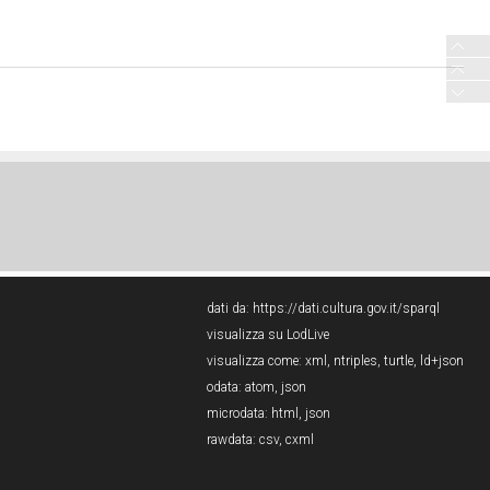
dati da:
https://dati.cultura.gov.it/sparql
visualizza su LodLive
visualizza come:
xml
,
ntriples
,
turtle
,
ld+json
odata:
atom
,
json
microdata:
html
,
json
rawdata:
csv
,
cxml