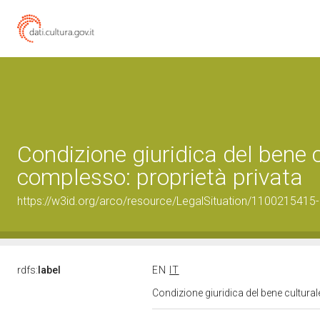
Condizione giuridica del bene
complesso: proprietà privata
https://w3id.org/arco/resource/LegalSituation/1100215415-b
rdfs:
label
EN
IT
Condizione giuridica del bene cultur